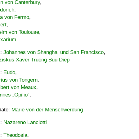
in von Canterbury
,
dorich
,
ia von Fermo
,
ert
,
elm von Toulouse
,
xarium
u:
Johannes von Shanghai und San Francisco
,
ziskus Xaver Truong Buu Diep
u:
Eudo
,
rius von Tongern
,
ebert von Meaux
,
nnes „Opilio”
,
date:
Marie von der Menschwerdung
u:
Nazareno Lanciotti
u:
Theodosia
,