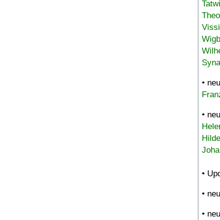
Tatw
Theo
Viss
Wigb
Wilh
Syna
• ne
Fran
• ne
Hele
Hild
Joha
• Up
• ne
• ne