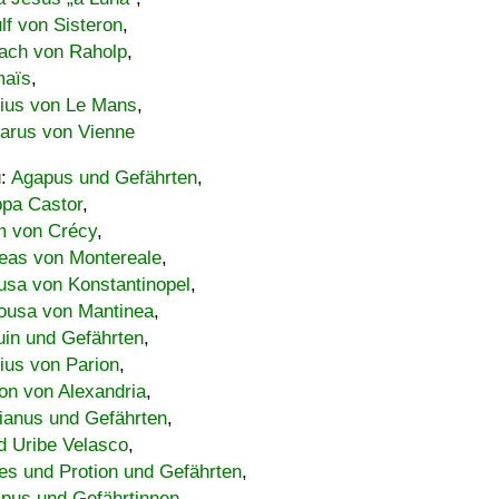
lf von Sisteron
,
ach von Raholp
,
maïs
,
bius von Le Mans
,
carus von Vienne
u:
Agapus und Gefährten
,
ppa Castor
,
 von Crécy
,
eas von Montereale
,
usa von Konstantinopel
,
ousa von Mantinea
,
uin und Gefährten
,
lius von Parion
,
on von Alexandria
,
ianus und Gefährten
,
d Uribe Velasco
,
s und Protion und Gefährten
,
pus und Gefährtinnen
,