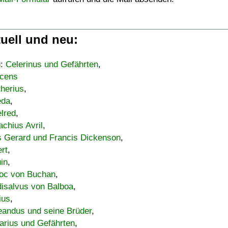
uell und neu:
u:
Celerinus und Gefährten
,
cens
therius
,
eda
,
lred
,
achius Avril
,
s Gerard und Francis Dickenson
,
ert
,
uin
,
oc von Buchan
,
isalvus von Balboa
,
ius
,
eandus und seine Brüder
,
arius und Gefährten
,