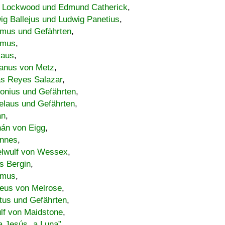
 Lockwood und Edmund Catherick
,
ig Ballejus und Ludwig Panetius
,
mus und Gefährten
,
imus
,
laus
,
nus von Metz
,
s Reyes Salazar
,
lonius und Gefährten
,
elaus und Gefährten
,
an
,
án von Eigg
,
nnes
,
lwulf von Wessex
,
s Bergin
,
imus
,
eus von Melrose
,
tus und Gefährten
,
lf von Maidstone
,
a Jesús „a Luna”
,