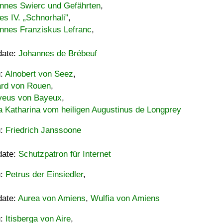
nnes Swierc und Gefährten
,
es IV. „Schnorhali”
,
nnes Franziskus Lefranc
,
date:
Johannes de Brébeuf
u:
Alnobert von Seez
,
ard von Rouen
,
eus von Bayeux
,
a Katharina vom heiligen Augustinus de Longprey
u:
Friedrich Janssoone
date:
Schutzpatron für Internet
u:
Petrus der Einsiedler
,
date:
Aurea von Amiens
,
Wulfia von Amiens
u:
Itisberga von Aire
,