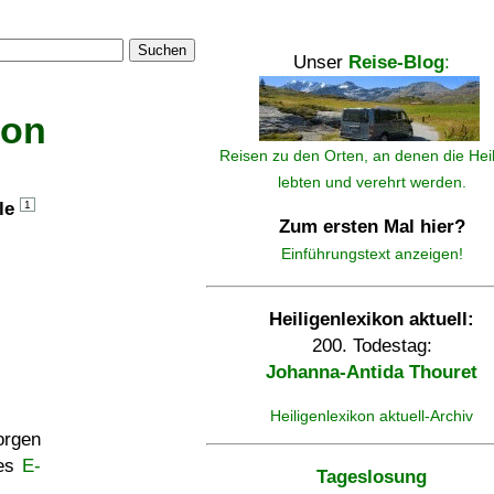
Suchen
Unser
Reise-Blog
:
kon
Reisen zu den Orten, an denen die Hei
lebten und verehrt werden.
lle
1
Zum ersten Mal hier?
Einführungstext anzeigen!
Heiligenlexikon aktuell:
200. Todestag:
Johanna-Antida Thouret
Heiligenlexikon aktuell-Archiv
rgen
ses
E-
Tageslosung