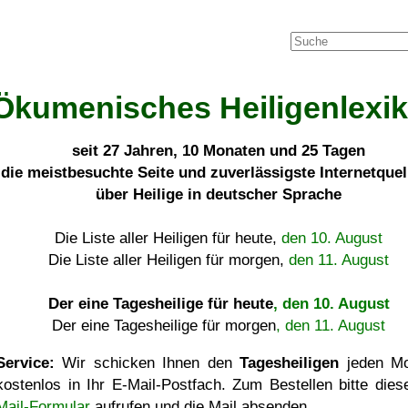
Ökumenisches Heiligenlexi
seit
27 Jahren, 10 Monaten und 25 Tagen
die meistbesuchte Seite und zuverlässigste Internetque
über Heilige in deutscher Sprache
Die Liste aller Heiligen für heute,
den 10. August
Die Liste aller Heiligen für morgen,
den 11. August
Der eine Tagesheilige für heute
, den 10. August
Der eine Tagesheilige für morgen
, den 11. August
Service:
Wir schicken Ihnen den
Tagesheiligen
jeden Mo
kostenlos in Ihr E-Mail-Postfach. Zum Bestellen bitte die
Mail-Formular
aufrufen und die Mail absenden.