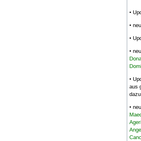
• Up
• ne
• Up
• ne
Dona
Domi
• Up
aus 
dazu
• ne
Maed
Ager
Ange
Canc