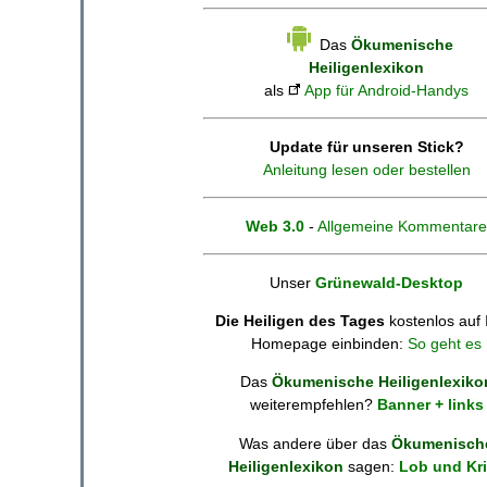
Das
Ökumenische
Heiligenlexikon
als
App für Android-Handys
Update für unseren Stick?
Anleitung lesen oder bestellen
Web 3.0
-
Allgemeine Kommentare
Unser
Grünewald-Desktop
Die Heiligen des Tages
kostenlos auf 
Homepage einbinden:
So geht es
Das
Ökumenische Heiligenlexiko
weiterempfehlen?
Banner + links
Was andere über das
Ökumenisch
Heiligenlexikon
sagen:
Lob und Kri