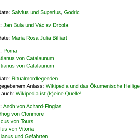
date:
Salvius und Superius
,
Godric
u:
Jan Bula und Václav Drbola
date:
Maria Rosa Julia Billiart
u:
Poma
tianus von Catalaunum
tianus von Catalaunum
date:
Ritualmordlegenden
gegebenem Anlass:
Wikipedia und das Ökumenische Heilige
 auch:
Wikipedia ist (k)eine Quelle!
u:
Aedh von Achard-Finglas
hog von Clonmore
icus von Tours
lus von Vitoria
ianus und Gefährten