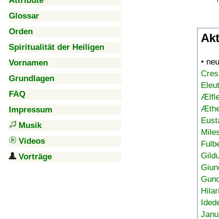
Attribute
Glossar
Orden
Akt
Spiritualität der Heiligen
• ne
Vornamen
Cres
Grundlagen
Eleu
FAQ
Ælfl
Æthe
Impressum
Eust
Musik
Mile
Videos
Fulb
Gild
Vorträge
Giun
Gund
Hilar
Ided
Janu