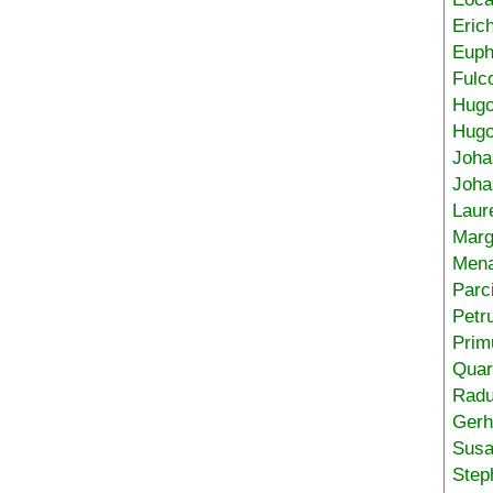
Eric
Euph
Fulc
Hug
Hugo
Joha
Joha
Laur
Marg
Mena
Parc
Petr
Prim
Quar
Radu
Gerh
Sus
Step