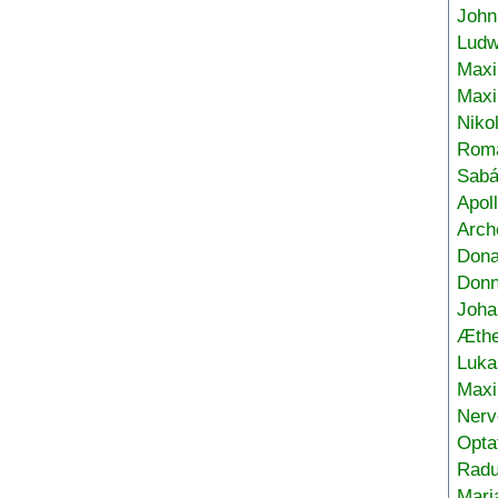
John
Ludw
Maxi
Max
Niko
Roma
Sabá
Apol
Arch
Don
Donn
Joha
Æthe
Luka
Max
Nerv
Opta
Radu
Mari