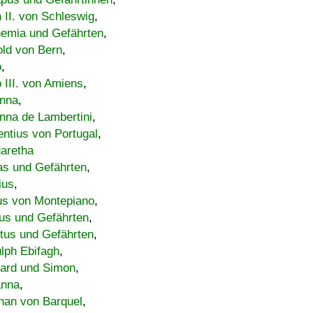
h II. von Schleswig
,
emia und Gefährten
,
old von Bern
,
o
,
 III. von Amiens
,
nna
,
nna de Lambertini
,
entius von Portugal
,
aretha
s und Gefährten
,
ius
,
us von Montepiano
,
us und Gefährten
,
tus und Gefährten
,
lph Ebifagh
,
ard und Simon
,
anna
,
han von Barquel
,