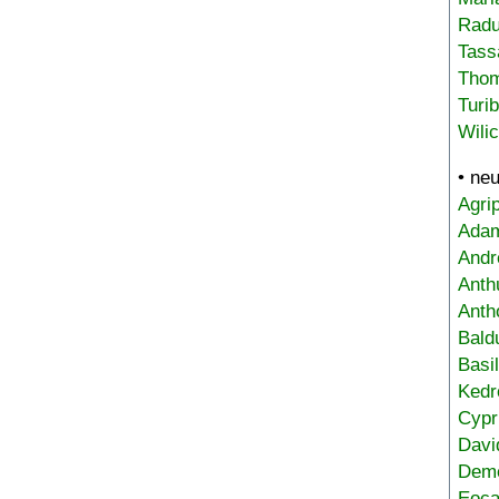
Radu
Tass
Tho
Turi
Wili
• ne
Agri
Adam
Andr
Anth
Anth
Bald
Basi
Kedr
Cypr
Davi
Deme
Eoca