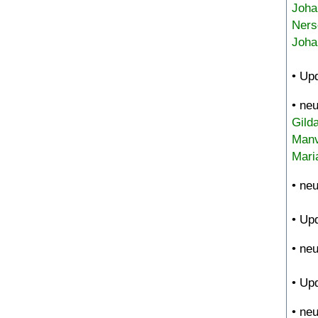
Joha
Ners
Joha
• Up
• ne
Gild
Manv
Mari
• ne
• Up
• ne
• Up
• ne