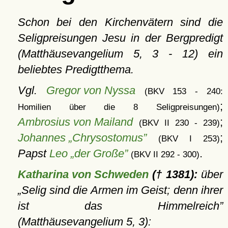
Schon bei den Kirchenvätern sind die
Seligpreisungen Jesu in der Bergpredigt
(Matthäusevangelium 5, 3 - 12) ein
beliebtes Predigtthema.
Vgl.
Gregor von Nyssa
(BKV 153 - 240:
;
Homilien über die 8 Seligpreisungen)
Ambrosius von Mailand
;
(BKV II 230 - 239)
Johannes „Chrysostomus”
;
(BKV I 253)
Papst
Leo „der Große”
.
(BKV II 292 - 300)
Katharina von Schweden
(† 1381):
über
Selig sind die Armen im Geist; denn ihrer
ist das Himmelreich
(Matthäusevangelium 5, 3):