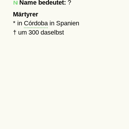
Name bedeutet:
?
Märtyrer
* in
Córdoba
in Spanien
†
um 300
daselbst