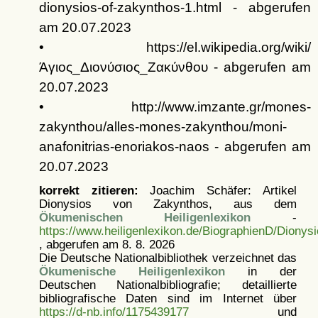
dionysios-of-zakynthos-1.html - abgerufen
am 20.07.2023
• https://el.wikipedia.org/wiki/
Άγιος_Διονύσιος_Ζακύνθου - abgerufen am
20.07.2023
• http://www.imzante.gr/mones-
zakynthou/alles-mones-zakynthou/moni-
anafonitrias-enoriakos-naos - abgerufen am
20.07.2023
korrekt zitieren:
Joachim Schäfer: Artikel
Dionysios von Zakynthos, aus dem
Ökumenischen Heiligenlexikon
-
https://www.heiligenlexikon.de/BiographienD/Diony
, abgerufen am 8. 8. 2026
Die Deutsche Nationalbibliothek verzeichnet das
Ökumenische Heiligenlexikon
in der
Deutschen Nationalbibliografie; detaillierte
bibliografische Daten sind im Internet über
https://d-nb.info/1175439177
und