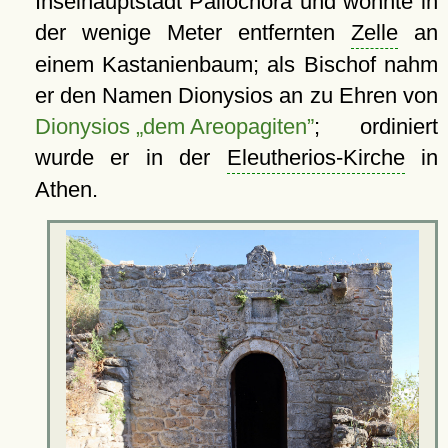
Inselhauptstadt Paliochóra und wohnte in
der wenige Meter entfernten
Zelle
an
einem Kastanienbaum; als Bischof nahm
er den Namen Dionysios an zu Ehren von
Dionysios „dem Areopagiten”
; ordiniert
wurde er in der
Eleutherios-Kirche
in
Athen.