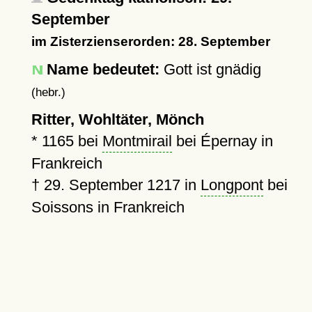
September
im Zisterzienserorden: 28. September
Name bedeutet:
Gott ist gnädig
(hebr.)
Ritter, Wohltäter, Mönch
*
1165
bei
Montmirail
bei Épernay in
Frankreich
†
29. September 1217
in
Longpont
bei
Soissons in Frankreich