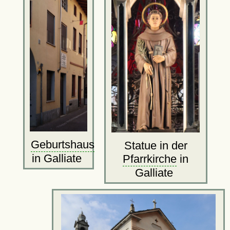
Geburtshaus
Statue in der
in Galliate
Pfarrkirche
in
Galliate