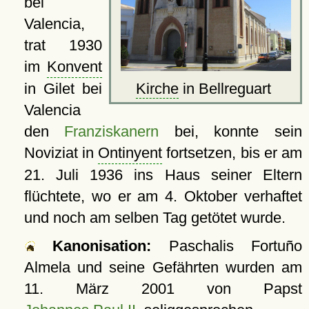
bei
Valencia,
trat 1930
im
Konvent
in Gilet bei
Kirche
in Bellreguart
Valencia
den
Franziskanern
bei, konnte sein
Noviziat in
Ontinyent
fortsetzen, bis er am
21. Juli 1936 ins Haus seiner Eltern
flüchtete, wo er am 4. Oktober verhaftet
und noch am selben Tag getötet wurde.
Kanonisation:
Paschalis Fortuño
Almela und seine Gefährten wurden am
11. März 2001
von Papst