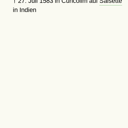
†
27. Juli 1583
in Cuncolim auf
Salsette
in Indien