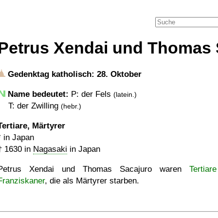
Petrus Xendai und Thomas 
Gedenktag katholisch: 28. Oktober
Name bedeutet:
P: der Fels
(latein.)
T: der Zwilling
(hebr.)
Tertiare, Märtyrer
* in Japan
†
1630
in
Nagasaki
in Japan
Petrus Xendai und Thomas Sacajuro waren
Tertiar
Franziskaner
, die als Märtyrer starben.