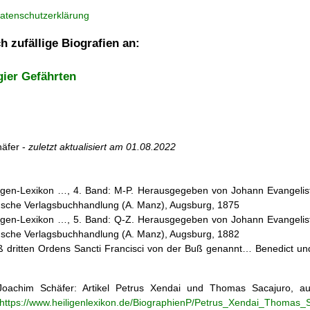
atenschutzerklärung
h zufällige Biografien an:
ier Gefährten
äfer -
zuletzt aktualisiert am
01.08.2022
iligen-Lexikon …, 4. Band: M-P. Herausgegeben von Johann Evangelist 
d'sche Verlagsbuchhandlung (A. Manz), Augsburg, 1875
iligen-Lexikon …, 5. Band: Q-Z. Herausgegeben von Johann Evangelist 
d'sche Verlagsbuchhandlung (A. Manz), Augsburg, 1882
ß dritten Ordens Sancti Francisci von der Buß genannt… Benedict 
oachim Schäfer: Artikel
Petrus Xendai und Thomas Sacajuro, 
https://www.heiligenlexikon.de/BiographienP/Petrus_Xendai_Thomas_S