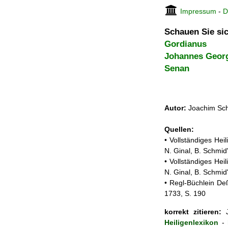
Impressum
-
D
Schauen Sie sic
Gordianus
Johannes Georg
Senan
Autor:
Joachim Sch
Quellen:
• Vollständiges He
N. Ginal, B. Schmi
• Vollständiges He
N. Ginal, B. Schmi
• Regl-Büchlein De
1733, S. 190
korrekt zitieren:
J
Heiligenlexikon
-