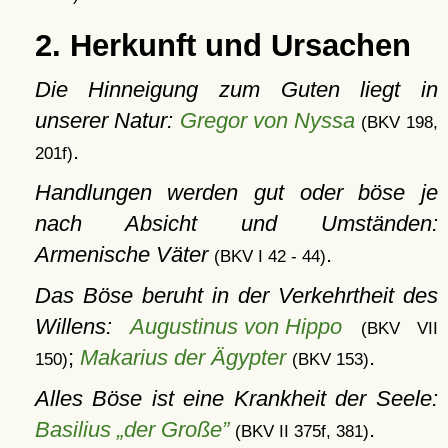
2. Herkunft und Ursachen
Die Hinneigung zum Guten liegt in
unserer Natur:
Gregor von Nyssa
(BKV 198,
.
201f)
Handlungen werden gut oder böse je
nach Absicht und Umständen:
Armenische Väter
.
(BKV I 42 - 44)
Das Böse beruht in der Verkehrtheit des
Willens:
Augustinus von Hippo
(BKV VII
;
Makarius der Ägypter
.
150)
(BKV 153)
Alles Böse ist eine Krankheit der Seele:
Basilius „der Große”
.
(BKV II 375f, 381)