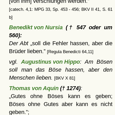
[von ihm] verschlungen werden.
[catech. 4,1: MPG 33, Sp. 453 - 456; BKV II 41, S. 61
b]
Benedikt von Nursia
(† 547 oder um
560):
Der Abt
soll die Fehler hassen, aber die
Brüder lieben.
[Regula Benedicti 64,11]
vgl.
Augustinus von Hippo
: Am Bösen
soll man das Böse hassen, aber den
Menschen lieben.
[BKV X 81]
Thomas von Aquin
(† 1274)
:
Gutes ohne Böses kann es geben;
Böses ohne Gutes aber kann es nicht
geben.
;