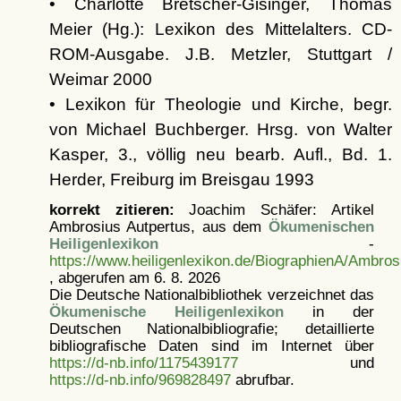
• Charlotte Bretscher-Gisinger, Thomas
Meier (Hg.): Lexikon des Mittelalters. CD-
ROM-Ausgabe. J.B. Metzler, Stuttgart /
Weimar 2000
• Lexikon für Theologie und Kirche, begr.
von Michael Buchberger. Hrsg. von Walter
Kasper, 3., völlig neu bearb. Aufl., Bd. 1.
Herder, Freiburg im Breisgau 1993
korrekt zitieren:
Joachim Schäfer: Artikel
Ambrosius Autpertus, aus dem
Ökumenischen
Heiligenlexikon
-
https://www.heiligenlexikon.de/BiographienA/Ambros
, abgerufen am 6. 8. 2026
Die Deutsche Nationalbibliothek verzeichnet das
Ökumenische Heiligenlexikon
in der
Deutschen Nationalbibliografie; detaillierte
bibliografische Daten sind im Internet über
https://d-nb.info/1175439177
und
https://d-nb.info/969828497
abrufbar.