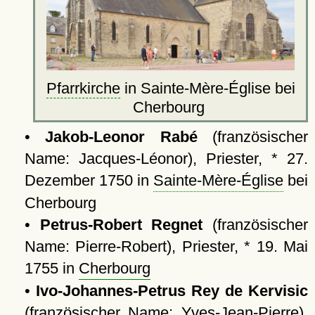
Pfarrkirche
in Sainte-Mère-Église bei
Cherbourg
•
Jakob-Leonor Rabé
(französischer
Name: Jacques-Léonor), Priester, * 27.
Dezember 1750 in
Sainte-Mère-Église
‎ bei
Cherbourg
•
Petrus-Robert Regnet
(französischer
Name: Pierre-Robert), Priester, * 19. Mai
1755 in
Cherbourg
•
Ivo-Johannes-Petrus Rey de Kervisic
(französischer Name: Yves-Jean-Pierre),