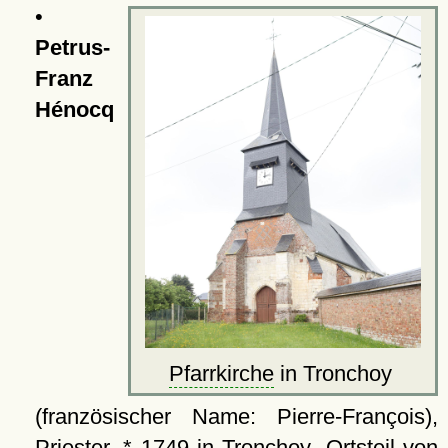
•
Petrus-
Franz
Hénocq
Pfarrkirche
in Tronchoy
(französischer Name: Pierre-François),
Priester, * 1749 in
Tronchoy
, Ortsteil von