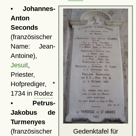
•
Johannes-
Anton
Seconds
(französischer
Name: Jean-
Antoine),
Jesuit
,
Priester,
Hofprediger, *
1734 in
Rodez
•
Petrus-
Jakobus de
Turmenyes
(französischer
Gedenktafel für