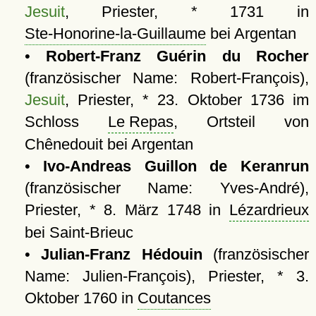
Jesuit
, Priester, * 1731 in
Ste-Honorine-la-Guillaume
bei Argentan
•
Robert-Franz Guérin du Rocher
(französischer Name: Robert-François),
Jesuit
, Priester, * 23. Oktober 1736 im
Schloss
Le Repas
, Ortsteil von
Chênedouit bei Argentan
•
Ivo-Andreas Guillon de Keranrun
(französischer Name: Yves-André),
Priester, * 8. März 1748 in
Lézardrieux
bei Saint-Brieuc
•
Julian-Franz Hédouin
(französischer
Name: Julien-François), Priester, * 3.
Oktober 1760 in
Coutances