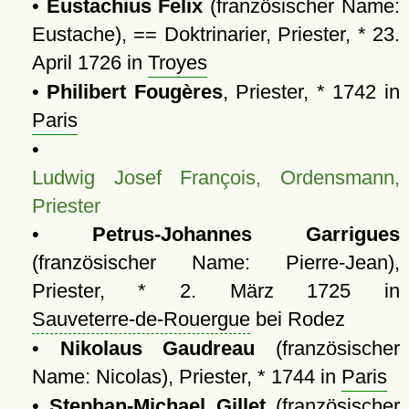
•
Eustachius Felix
(französischer Name:
Eustache), == Doktrinarier, Priester, * 23.
April 1726 in
Troyes
•
Philibert Fougères
, Priester, * 1742 in
Paris
•
Ludwig Josef François, Ordensmann,
Priester
•
Petrus-Johannes Garrigues
(französischer Name: Pierre-Jean),
Priester, * 2. März 1725 in
Sauveterre-de-Rouergue
bei Rodez
•
Nikolaus Gaudreau
(französischer
Name: Nicolas), Priester, * 1744 in
Paris
•
Stephan-Michael Gillet
(französischer