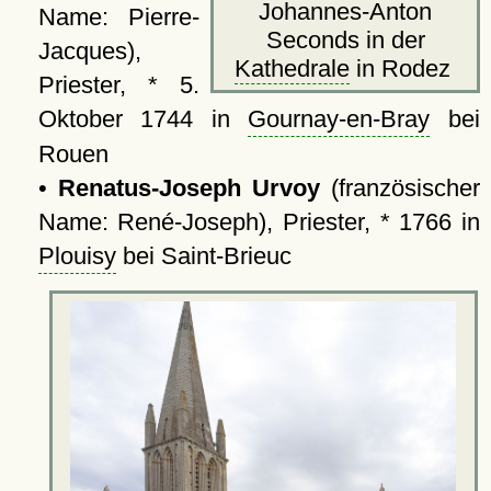
Johannes-Anton
Name: Pierre-
Seconds in der
Jacques),
Kathedrale
in Rodez
Priester, * 5.
Oktober 1744 in
Gournay-en-Bray
bei
Rouen
•
Renatus-Joseph Urvoy
(französischer
Name: René-Joseph), Priester, * 1766 in
Plouisy
bei Saint-Brieuc