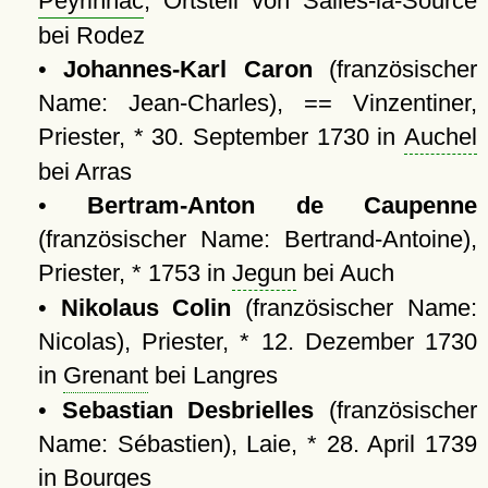
Peyrinhac
, Ortsteil von Salles-la-Source
bei Rodez
•
Johannes-Karl Caron
(französischer
Name: Jean-Charles), == Vinzentiner,
Priester, * 30. September 1730 in
Auchel
bei Arras
•
Bertram-Anton de Caupenne
(französischer Name: Bertrand-Antoine),
Priester, * 1753 in
Jegun
bei Auch
•
Nikolaus Colin
(französischer Name:
Nicolas), Priester, * 12. Dezember 1730
in
Grenant
bei Langres
•
Sebastian Desbrielles
(französischer
Name: Sébastien), Laie, * 28. April 1739
in
Bourges