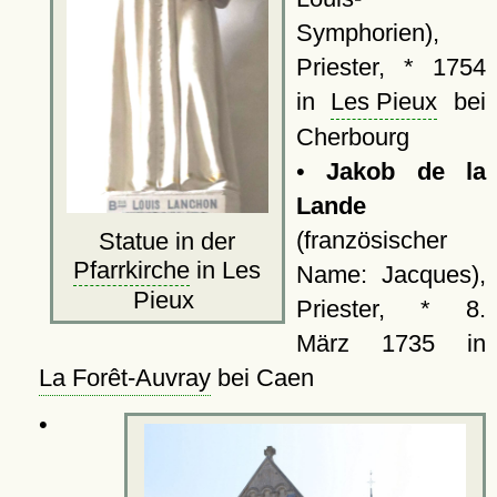
Symphorien),
Priester, * 1754
in
Les Pieux
bei
Cherbourg
•
Jakob de la
Lande
(französischer
Statue in der
Pfarrkirche
in Les
Name: Jacques),
Pieux
Priester, * 8.
März 1735 in
La Forêt-Auvray
bei Caen
•