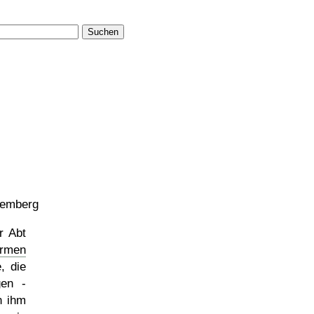
Suchen
temberg
r Abt
ormen
, die
gen -
 ihm