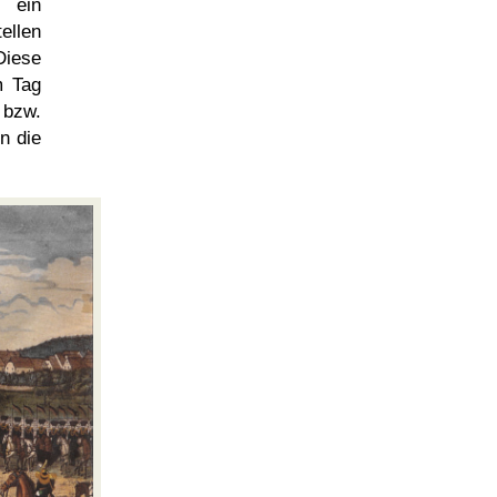
r ein
ellen
Diese
 Tag
 bzw.
n die