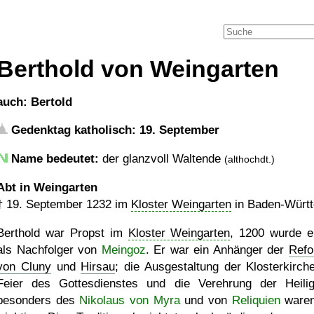
Berthold von Weingarten
auch: Bertold
Gedenktag katholisch: 19. September
Name bedeutet:
der glanzvoll Waltende
(althochdt.)
Abt in Weingarten
†
19. September 1232
im
Kloster Weingarten
in Baden-Würt
Berthold war Propst im
Kloster Weingarten
, 1200 wurde e
als Nachfolger von
Meingoz
. Er war ein Anhänger der
Ref
von Cluny
und
Hirsau
; die Ausgestaltung der Klosterkirche
Feier des Gottesdienstes und die Verehrung der Heili
besonders des
Nikolaus von Myra
und von
Reliquien
waren