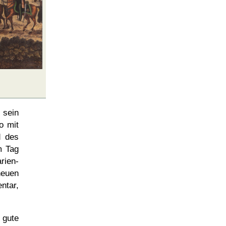
 sein
o mit
d des
m Tag
rien-
neuen
ntar,
 gute