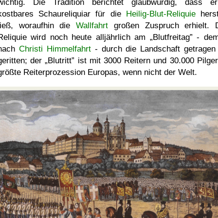
wichtig. Die Tradition berichtet glaubwürdig, dass e
kostbares Schaureliquiar für die
Heilig-Blut-Reliquie
herst
ließ, woraufhin die
Wallfahrt
großen Zuspruch erhielt. 
Reliquie wird noch heute alljährlich am
Blutfreitag
- dem
nach
Christi Himmelfahrt
- durch die Landschaft getragen
geritten; der
Blutritt
ist mit 3000 Reitern und 30.000 Pilger
größte Reiterprozession Europas, wenn nicht der Welt.