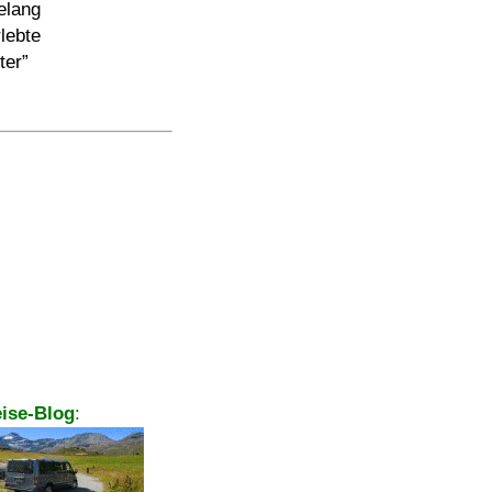
elang
lebte
ter
ise-Blog
: