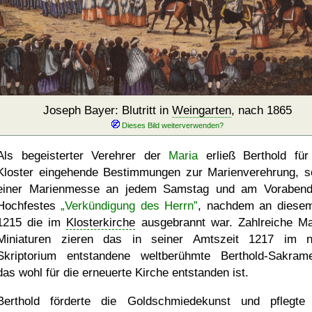
Joseph Bayer: Blutritt in
Weingarten
, nach 1865
Als begeisterter Verehrer der
Maria
erließ Berthold für
Kloster eingehende Bestimmungen zur Marienverehrung, s
einer Marienmesse an jedem Samstag und am Voraben
Hochfestes
Verkündigung des Herrn
, nachdem an diese
1215 die im
Klosterkirche
ausgebrannt war. Zahlreiche Ma
Miniaturen zieren das in seiner Amtszeit 1217 im 
Skriptorium entstandene weltberühmte Berthold-Sakrame
das wohl für die erneuerte Kirche entstanden ist.
Berthold förderte die Goldschmiedekunst und pflegte