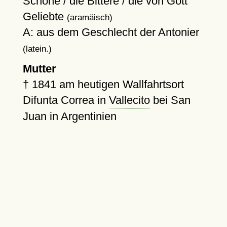
Schöne / die Bittere / die von Gott
Geliebte
(aramäisch)
A: aus dem Geschlecht der Antonier
(latein.)
Mutter
†
1841
am heutigen Wallfahrtsort
Difunta Correa in
Vallecito
bei San
Juan in Argentinien