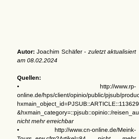
Autor:
Joachim Schäfer -
zuletzt aktualisiert
am
08.02.2024
Quellen:
• http://www.rp-
online.de/hps/client/opinio/public/pjsub/prod
hxmain_object_id=PJSUB::ARTICLE::113629
&hxmain_category=::pjsub::opinio::/reisen_aus
nicht mehr erreichbar
• http://www.cn-online.de/Meink-
Tours_erw.cfm?Artikel=84
nicht mehr