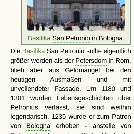
Basilika
San Petronio
in Bologna
Die
Basilika
San Petronio
sollte eigentlich
größer werden als der
Petersdom
in Rom,
blieb aber aus Geldmangel bei den
heutigen Ausmaßen und mit
unvollendeter Fassade. Um 1180 und
1301 wurden Lebensgeschichten über
Petronius verfasst, sie sind weithin
legendarisch. 1235 wurde er zum Patron
von
Bologna
erhoben - anstelle von