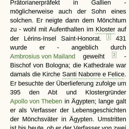
Prätorianerpräfekt in Gallien -
möglicherweise auch der Sohn eines
solchen. Er neigte dann dem Mönchtum
zu - wohl mit Aufenthalten im
Kloster
auf
der Lérins-Insel Saint-Honorat.
1
431
wurde er - angeblich durch
Ambrosius von Mailand
geweiht
2
-
Bischof von Bologna; die Kathedrale war
damals die Kirche
Santi Naborre e Felice
.
Er besuchte der Überlieferung zufolge um
395 den Abt und Klostergründer
Apollo von Theben
in Ägypten; lange galt
er als Verfasser der Lebensgeschichten
der Mönchsväter in Ägypten. Umstritten
ist bis heute, ob er der Verfasser von zwei