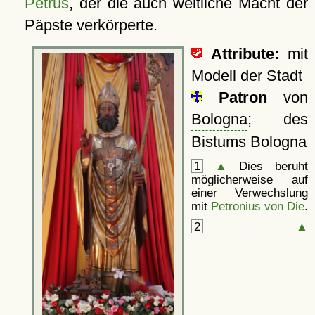
Petrus
, der die auch weltliche Macht der
Päpste verkörperte.
Attribute:
mit
Modell der Stadt
Patron
von
Bologna
; des
Bistums Bologna
1
▲
Dies beruht
möglicherweise auf
einer Verwechslung
mit
Petronius von Die
.
2
▲