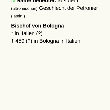
Name bedeutet:
aus dem
Geschlecht der Petronier
(altrömischen)
(latein.)
Bischof von Bologna
* in Italien (?)
†
450 (?)
in
Bologna
in Italien