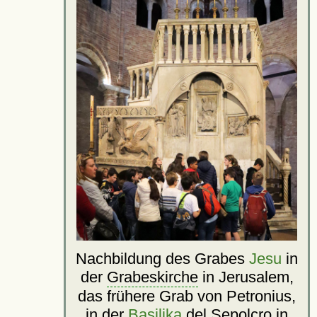
Nachbildung des Grabes
Jesu
in
der
Grabeskirche
in Jerusalem,
das frühere Grab von Petronius,
in der
Basilika
del Sepolcro
in