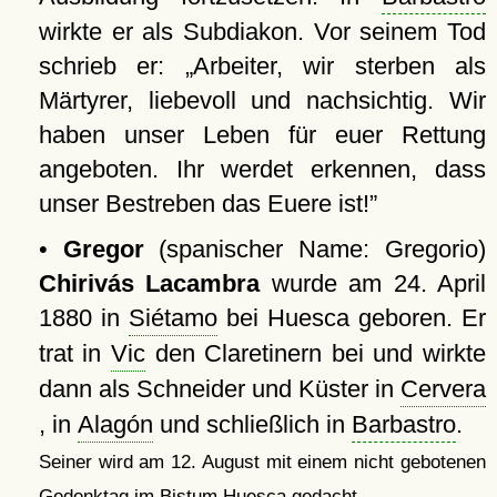
wirkte er als Subdiakon. Vor seinem Tod
schrieb er:
Arbeiter, wir sterben als
Märtyrer, liebevoll und nachsichtig. Wir
haben unser Leben für euer Rettung
angeboten. Ihr werdet erkennen, dass
unser Bestreben das Euere ist!
•
Gregor
(spanischer Name: Gregorio)
Chirivás Lacambra
wurde am 24. April
1880 in
Siétamo
bei Huesca geboren. Er
trat in
Vic
den Claretinern bei und wirkte
dann als Schneider und Küster in
Cervera
, in
Alagón
und schließlich in
Barbastro
.
Seiner wird am 12. August mit einem nicht gebotenen
.
Gedenktag im Bistum Huesca gedacht