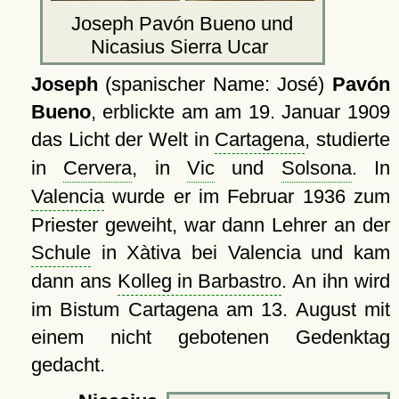
Joseph Pavón Bueno und
Nicasius Sierra Ucar
Joseph
(spanischer Name: José)
Pavón
Bueno
, erblickte am am 19. Januar 1909
das Licht der Welt in
Cartagena
, studierte
in
Cervera
, in
Vic
und
Solsona
. In
Valencia
wurde er im Februar 1936 zum
Priester geweiht, war dann Lehrer an der
Schule
in Xàtiva bei Valencia und kam
dann ans
Kolleg in Barbastro
. An ihn wird
im Bistum Cartagena am 13. August mit
einem nicht gebotenen Gedenktag
gedacht.