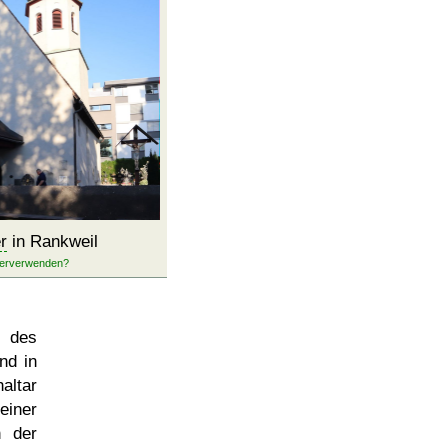
r
in Rankweil
n des
nd in
altar
einer
n der