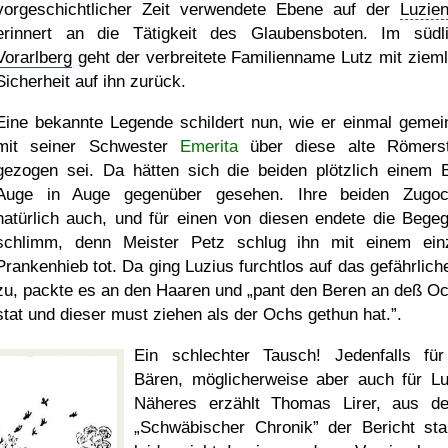
vorgeschichtlicher Zeit verwendete Ebene auf der
Luzien
erinnert an die Tätigkeit des Glaubensboten. Im südl
Vorarlberg
geht der verbreitete Familienname Lutz mit zieml
Sicherheit auf ihn zurück.
Eine bekannte Legende schildert nun, wie er einmal geme
mit seiner Schwester
Emerita
über diese alte Römers
gezogen sei. Da hätten sich die beiden plötzlich einem 
Auge in Auge gegenüber gesehen. Ihre beiden Zugo
natürlich auch, und für einen von diesen endete die Bege
schlimm, denn Meister Petz schlug ihn mit einem ein
Prankenhieb tot. Da ging Luzius furchtlos auf das gefährliche
zu, packte es an den Haaren und
pant den Beren an deß O
stat und dieser must ziehen als der Ochs gethun hat.
.
Ein schlechter Tausch! Jedenfalls fü
Bären, möglicherweise aber auch für Lu
Näheres erzählt Thomas Lirer, aus d
Schwäbischer Chronik
der Bericht st