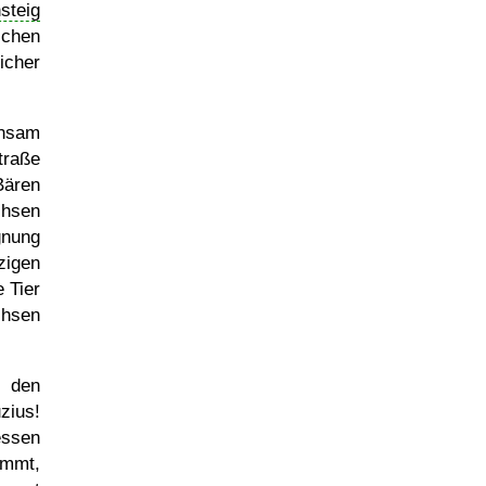
steig
ichen
icher
insam
traße
Bären
chsen
gnung
zigen
 Tier
chsen
r den
zius!
essen
ammt,