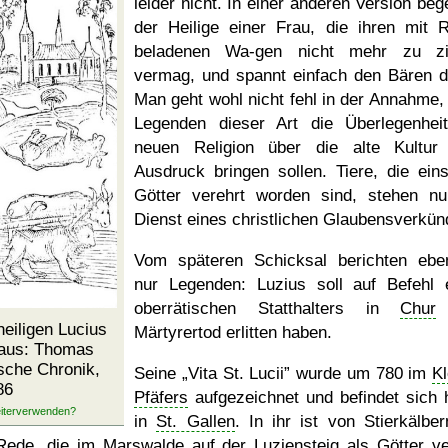
leider nicht. In einer anderen Version beg
der Heilige einer Frau, die ihren mit R
beladenen Wa-gen nicht mehr zu zi
vermag, und spannt einfach den Bären d
Man geht wohl nicht fehl in der Annahme,
Legenden dieser Art die Überlegenhei
neuen Religion über die alte Kultu
Ausdruck bringen sollen. Tiere, die eins
Götter verehrt worden sind, stehen n
Dienst eines christlichen Glaubensverkün
Vom späteren Schicksal berichten eben
nur Legenden: Luzius soll auf Befehl 
oberrätischen Statthalters in
Chur
eiligen Lucius
Märtyrertod erlitten haben.
 aus: Thomas
sche Chronik,
Seine
Vita St. Lucii
wurde um 780 im
Kl
86
Pfäfers
aufgezeichnet und befindet sich 
in
St. Gallen
. In ihr ist von Stierkälber
Rede, die im Marswalde auf der
Luziensteig
als Götter ve