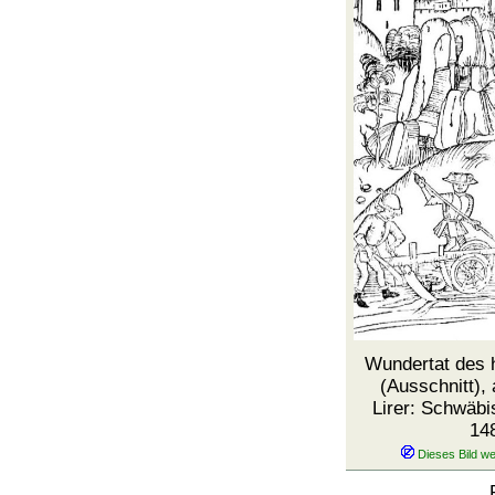
Wundertat des h
(Ausschnitt),
Lirer: Schwäbi
14