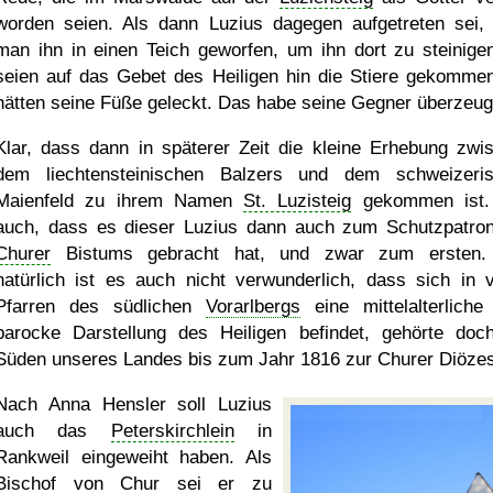
worden seien. Als dann Luzius dagegen aufgetreten sei,
man ihn in einen Teich geworfen, um ihn dort zu steinige
seien auf das Gebet des Heiligen hin die Stiere gekomme
hätten seine Füße geleckt. Das habe seine Gegner überzeug
Klar, dass dann in späterer Zeit die kleine Erhebung zwi
dem liechtensteinischen Balzers und dem schweizeri
Maienfeld zu ihrem Namen
St. Luzisteig
gekommen ist.
auch, dass es dieser Luzius dann auch zum Schutzpatro
Churer
Bistums gebracht hat, und zwar zum ersten.
natürlich ist es auch nicht verwunderlich, dass sich in v
Pfarren des südlichen
Vorarlbergs
eine mittelalterliche
barocke Darstellung des Heiligen befindet, gehörte doc
Süden unseres Landes bis zum Jahr 1816 zur Churer Diöze
Nach Anna Hensler soll Luzius
auch das
Peterskirchlein
in
Rankweil eingeweiht haben. Als
Bischof von
Chur
sei er zu