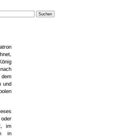
Suchen
atron
hnet,
König
nach
r dem
n und
bolen
ieses
 oder
t, im
n in