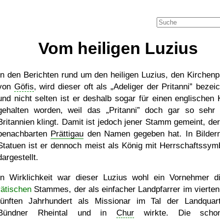
Vom heiligen Luzius
In den Berichten rund um den heiligen Luzius, den Kirchenp
von
Göfis
, wird dieser oft als
Adeliger der Pritanni
bezeic
und nicht selten ist er deshalb sogar für einen englischen 
gehalten worden, weil das
Pritanni
doch gar so sehr 
Britannien klingt. Damit ist jedoch jener Stamm gemeint, de
benachbarten
Prättigau
den Namen gegeben hat. In Bilder
Statuen ist er dennoch meist als König mit Herrschaftssym
dargestellt.
In Wirklichkeit war dieser Luzius wohl ein Vornehmer d
rätischen
Stammes, der als einfacher Landpfarrer im vierten
fünften Jahrhundert als Missionar im Tal der Landquar
Bündner Rheintal und in
Chur
wirkte. Die scho