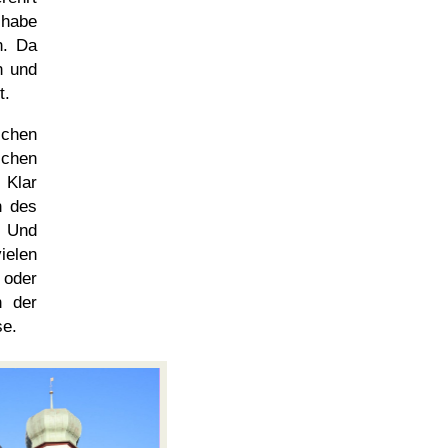
 habe
n. Da
n und
t.
schen
schen
 Klar
n des
 Und
ielen
 oder
h der
se.