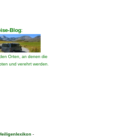
ise-Blog
:
den Orten, an denen die
ebten und verehrt werden.
eiligenlexikon
-