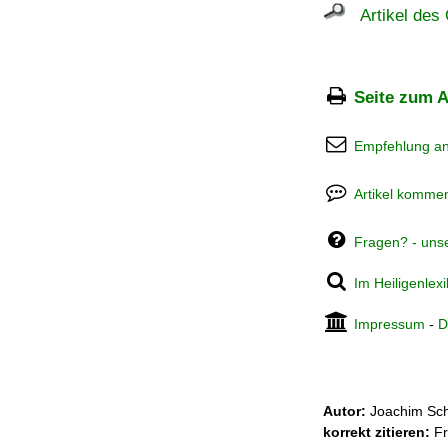
Artikel des 
Seite zum A
Empfehlung a
Artikel kommen
Fragen? - uns
Im Heiligenlex
Impressum
-
D
Autor:
Joachim Sch
korrekt zitieren:
Fr