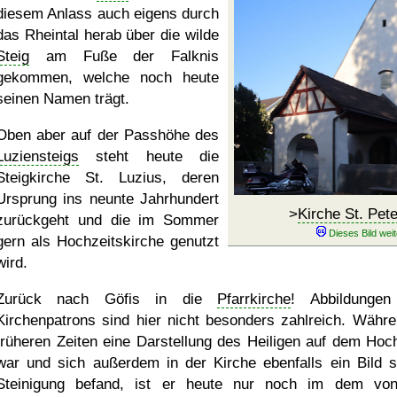
diesem Anlass auch eigens durch
das Rheintal herab über die wilde
Steig
am Fuße der Falknis
gekommen, welche noch heute
seinen Namen trägt.
Oben aber auf der Passhöhe des
Luziensteigs
steht heute die
Steigkirche St. Luzius, deren
Ursprung ins neunte Jahrhundert
>
Kirche St. Pete
zurückgeht und die im Sommer
gern als Hochzeitskirche genutzt
wird.
Zurück nach Göfis in die
Pfarrkirche
! Abbildunge
Kirchenpatrons sind hier nicht besonders zahlreich. Währe
früheren Zeiten eine Darstellung des Heiligen auf dem Hoch
war und sich außerdem in der Kirche ebenfalls ein Bild s
Steinigung befand, ist er heute nur noch im dem vo