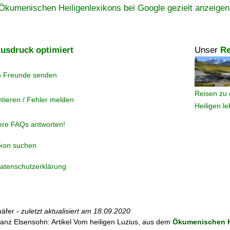
Ökumenischen Heiligenlexikons bei Google gezielt anzeigen
usdruck optimiert
Unser
Re
n Freunde senden
Reisen zu 
tieren / Fehler melden
Heiligen l
ere FAQs antworten!
ikon suchen
atenschutzerklärung
äfer -
zuletzt aktualisiert am
18.09.2020
anz Elsensohn: Artikel
Vom heiligen Luzius, aus dem
Ökumenischen H