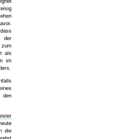
egnet
eisig
ehen
avor.
 dass
t der
r zum
t als
un im
ders.
falls
eines
den
oster
heute
n die
rehrt