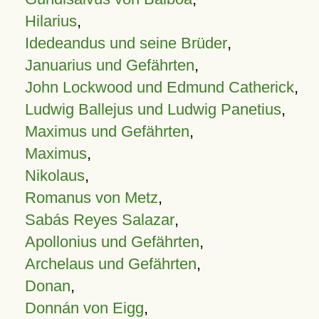
Hilarius
,
Idedeandus und seine Brüder
,
Januarius und Gefährten
,
John Lockwood und Edmund Catherick
,
Ludwig Ballejus und Ludwig Panetius
,
Maximus und Gefährten
,
Maximus
,
Nikolaus
,
Romanus von Metz
,
Sabás Reyes Salazar
,
Apollonius und Gefährten
,
Archelaus und Gefährten
,
Donan
,
Donnán von Eigg
,