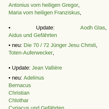
Antonius vom heiligen Gregor
,
Maria vom heiligen Franziskus
,
• Update:
Aodh Glas
,
Aidus und Gefährten
• neu:
Die 70 / 72 Jünger Jesu Christi
,
Toten-Auferwecker
,
• Update:
Jean Vallière
• neu:
Adelinus
Bernacus
Christian
Chlothar
Cyriacus und Gefährten