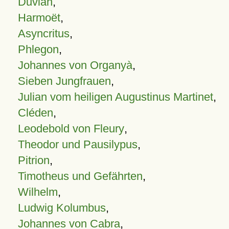
Duvian
,
Harmoët
,
Asyncritus
,
Phlegon
,
Johannes von Organyà
,
Sieben Jungfrauen
,
Julian vom heiligen Augustinus Martinet
,
Cléden
,
Leodebold von Fleury
,
Theodor und Pausilypus
,
Pitrion
,
Timotheus und Gefährten
,
Wilhelm
,
Ludwig Kolumbus
,
Johannes von Cabra
,