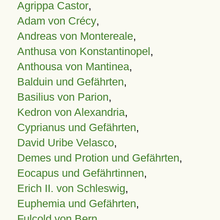
Agrippa Castor
,
Adam von Crécy
,
Andreas von Montereale
,
Anthusa von Konstantinopel
,
Anthousa von Mantinea
,
Balduin und Gefährten
,
Basilius von Parion
,
Kedron von Alexandria
,
Cyprianus und Gefährten
,
David Uribe Velasco
,
Demes und Protion und Gefährten
,
Eocapus und Gefährtinnen
,
Erich II. von Schleswig
,
Euphemia und Gefährten
,
Fulcold von Bern
,