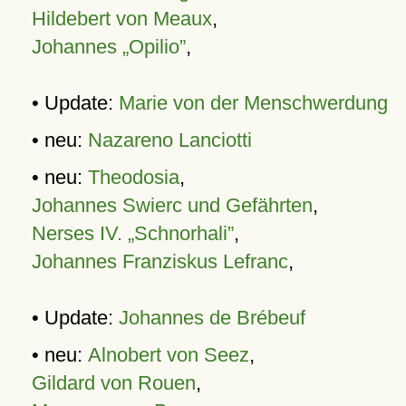
Hildebert von Meaux
,
Johannes „Opilio”
,
• Update:
Marie von der Menschwerdung
• neu:
Nazareno Lanciotti
• neu:
Theodosia
,
Johannes Swierc und Gefährten
,
Nerses IV. „Schnorhali”
,
Johannes Franziskus Lefranc
,
• Update:
Johannes de Brébeuf
• neu:
Alnobert von Seez
,
Gildard von Rouen
,