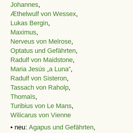
Johannes
,
Æthelwulf von Wessex
,
Lukas Bergin
,
Maximus
,
Nerveus von Melrose
,
Optatus und Gefährten
,
Radulf von Maidstone
,
Maria Jesús „a Luna”
,
Radulf von Sisteron
,
Tassach von Raholp
,
Thomaïs
,
Turibius von Le Mans
,
Wilicarus von Vienne
• neu:
Agapus und Gefährten
,