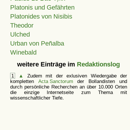
Platonis und Gefährten
Platonides von Nisibis
Theodor
Ulched
Urban von Peñalba
Winebald
weitere Einträge im
Redaktionslog
1
▲
Zudem mit der exlusiven Wiedergabe der
kompletten
Acta Sanctorum
der Bollandisten und
durch persönliche Recherchen an über 10.000 Orten
die einzige Internetseite zum Thema mit
wissenschaftlicher Tiefe.