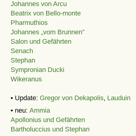
Johannes von Arcu
Beatrix von Bello-monte
Pharmuthios
Johannes
vom Brunnen
Salon und Gefährten
Senach
Stephan
Sympronian Ducki
Wikeranus
• Update:
Gregor von Dekapolis
,
Lauduin
• neu:
Ammia
Apollonius und Gefährten
Bartholuccius und Stephan