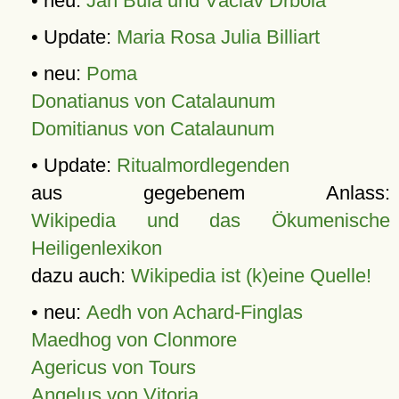
• neu:
Jan Bula und Václav Drbola
• Update:
Maria Rosa Julia Billiart
• neu:
Poma
Donatianus von Catalaunum
Domitianus von Catalaunum
• Update:
Ritualmordlegenden
aus gegebenem Anlass:
Wikipedia und das Ökumenische
Heiligenlexikon
dazu auch:
Wikipedia ist (k)eine Quelle!
• neu:
Aedh von Achard-Finglas
Maedhog von Clonmore
Agericus von Tours
Angelus von Vitoria