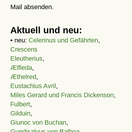
Mail absenden.
Aktuell und neu:
• neu:
Celerinus und Gefährten
,
Crescens
Eleutherius
,
Ælfleda
,
Æthelred
,
Eustachius Avril
,
Miles Gerard und Francis Dickenson
,
Fulbert
,
Gilduin
,
Giunoc von Buchan
,
Gundisalvus von Balboa
,