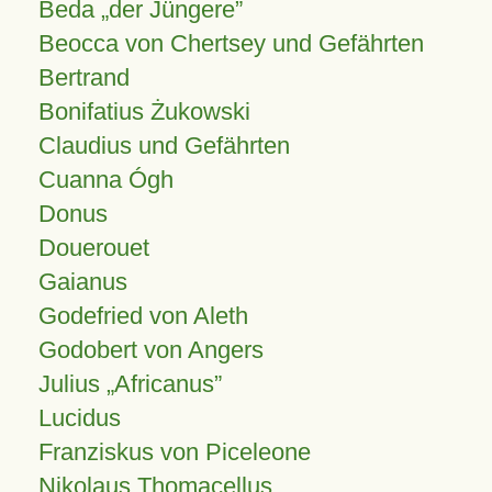
Beda „der Jüngere”
Beocca von Chertsey und Gefährten
Bertrand
Bonifatius Żukowski
Claudius und Gefährten
Cuanna Ógh
Donus
Douerouet
Gaianus
Godefried von Aleth
Godobert von Angers
Julius
Africanus
Lucidus
Franziskus von Piceleone
Nikolaus Thomacellus