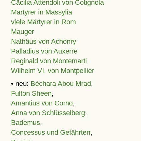
Cäcilia Attendoli von Cotignola
Märtyrer in Massylia
viele Märtyrer in Rom
Mauger
Nathäus von Achonry
Palladius von Auxerre
Reginald von Montemarti
Wilhelm VI. von Montpellier
• neu:
Béchara Abou Mrad
,
Fulton Sheen
,
Amantius von Como
,
Anna von Schlüsselberg
,
Bademus
,
Concessus und Gefährten
,