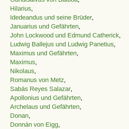
Hilarius
,
Idedeandus und seine Brüder
,
Januarius und Gefährten
,
John Lockwood und Edmund Catherick
,
Ludwig Ballejus und Ludwig Panetius
,
Maximus und Gefährten
,
Maximus
,
Nikolaus
,
Romanus von Metz
,
Sabás Reyes Salazar
,
Apollonius und Gefährten
,
Archelaus und Gefährten
,
Donan
,
Donnán von Eigg
,