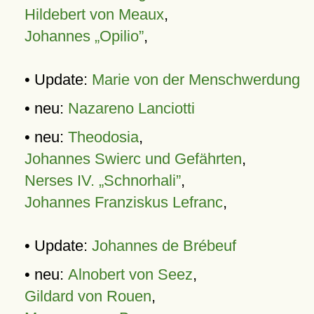
Hildebert von Meaux
,
Johannes „Opilio”
,
• Update:
Marie von der Menschwerdung
• neu:
Nazareno Lanciotti
• neu:
Theodosia
,
Johannes Swierc und Gefährten
,
Nerses IV. „Schnorhali”
,
Johannes Franziskus Lefranc
,
• Update:
Johannes de Brébeuf
• neu:
Alnobert von Seez
,
Gildard von Rouen
,