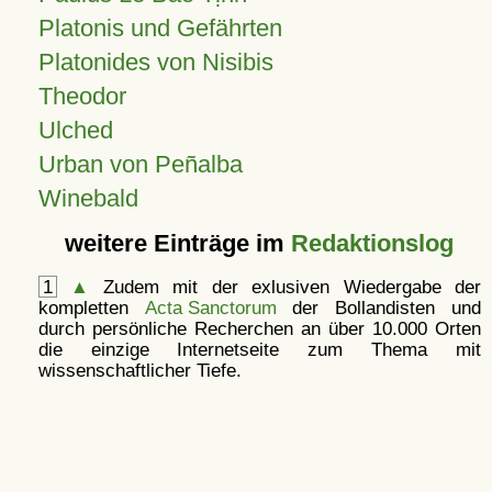
Platonis und Gefährten
Platonides von Nisibis
Theodor
Ulched
Urban von Peñalba
Winebald
weitere Einträge im
Redaktionslog
1
▲
Zudem mit der exlusiven Wiedergabe der
kompletten
Acta Sanctorum
der Bollandisten und
durch persönliche Recherchen an über 10.000 Orten
die einzige Internetseite zum Thema mit
wissenschaftlicher Tiefe.