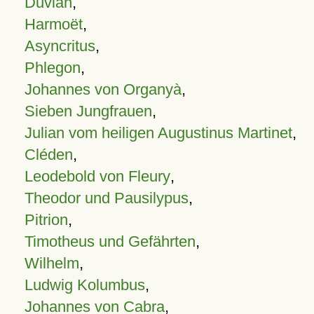
Duvian
,
Harmoët
,
Asyncritus
,
Phlegon
,
Johannes von Organyà
,
Sieben Jungfrauen
,
Julian vom heiligen Augustinus Martinet
,
Cléden
,
Leodebold von Fleury
,
Theodor und Pausilypus
,
Pitrion
,
Timotheus und Gefährten
,
Wilhelm
,
Ludwig Kolumbus
,
Johannes von Cabra
,