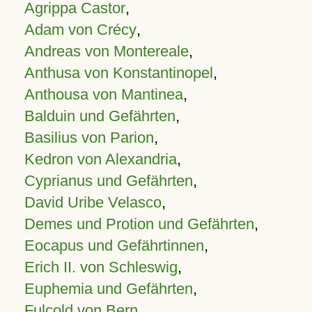
Agrippa Castor
,
Adam von Crécy
,
Andreas von Montereale
,
Anthusa von Konstantinopel
,
Anthousa von Mantinea
,
Balduin und Gefährten
,
Basilius von Parion
,
Kedron von Alexandria
,
Cyprianus und Gefährten
,
David Uribe Velasco
,
Demes und Protion und Gefährten
,
Eocapus und Gefährtinnen
,
Erich II. von Schleswig
,
Euphemia und Gefährten
,
Fulcold von Bern
,