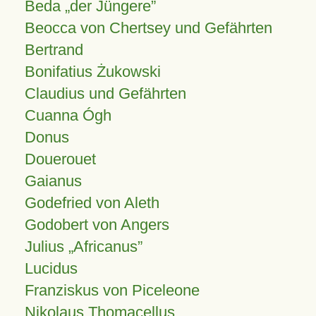
Beda „der Jüngere”
Beocca von Chertsey und Gefährten
Bertrand
Bonifatius Żukowski
Claudius und Gefährten
Cuanna Ógh
Donus
Douerouet
Gaianus
Godefried von Aleth
Godobert von Angers
Julius
Africanus
Lucidus
Franziskus von Piceleone
Nikolaus Thomacellus