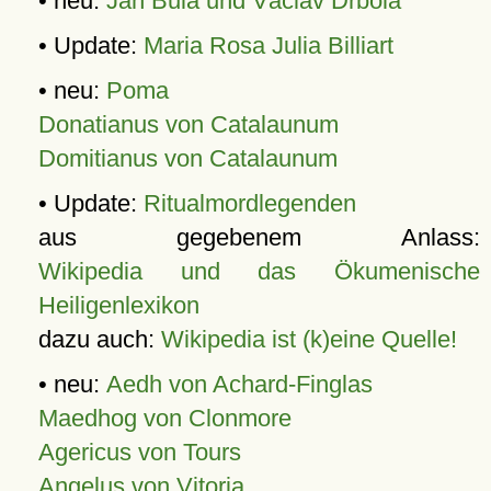
• neu:
Jan Bula und Václav Drbola
• Update:
Maria Rosa Julia Billiart
• neu:
Poma
Donatianus von Catalaunum
Domitianus von Catalaunum
• Update:
Ritualmordlegenden
aus gegebenem Anlass:
Wikipedia und das Ökumenische
Heiligenlexikon
dazu auch:
Wikipedia ist (k)eine Quelle!
• neu:
Aedh von Achard-Finglas
Maedhog von Clonmore
Agericus von Tours
Angelus von Vitoria