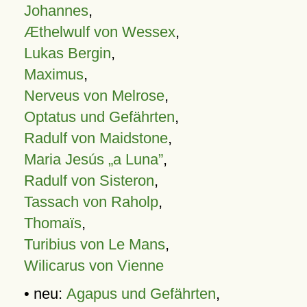
Johannes
,
Æthelwulf von Wessex
,
Lukas Bergin
,
Maximus
,
Nerveus von Melrose
,
Optatus und Gefährten
,
Radulf von Maidstone
,
Maria Jesús „a Luna”
,
Radulf von Sisteron
,
Tassach von Raholp
,
Thomaïs
,
Turibius von Le Mans
,
Wilicarus von Vienne
• neu:
Agapus und Gefährten
,