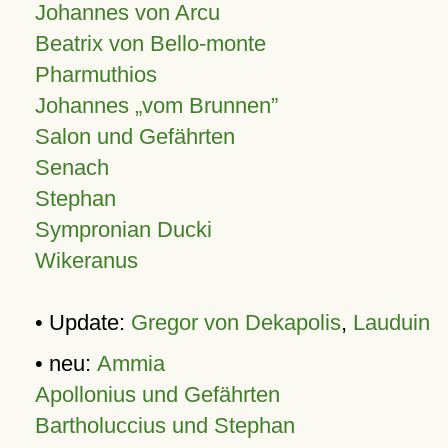
Johannes von Arcu
Beatrix von Bello-monte
Pharmuthios
Johannes
vom Brunnen
Salon und Gefährten
Senach
Stephan
Sympronian Ducki
Wikeranus
• Update:
Gregor von Dekapolis
,
Lauduin
• neu:
Ammia
Apollonius und Gefährten
Bartholuccius und Stephan