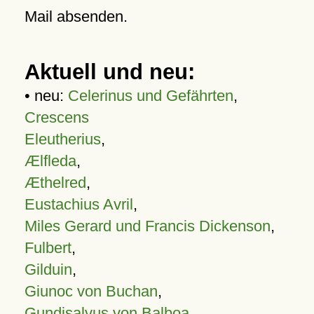
Mail absenden.
Aktuell und neu:
• neu:
Celerinus und Gefährten
,
Crescens
Eleutherius
,
Ælfleda
,
Æthelred
,
Eustachius Avril
,
Miles Gerard und Francis Dickenson
,
Fulbert
,
Gilduin
,
Giunoc von Buchan
,
Gundisalvus von Balboa
,