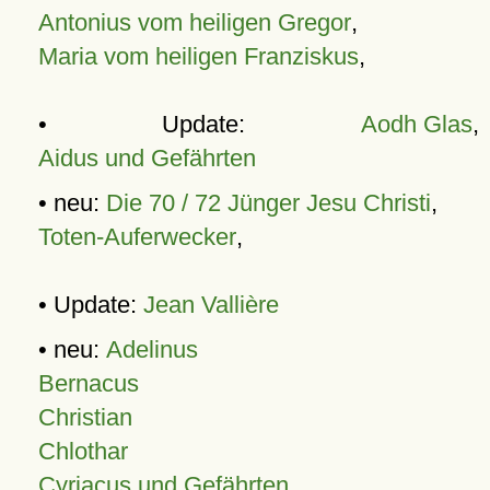
Antonius vom heiligen Gregor
,
Maria vom heiligen Franziskus
,
• Update:
Aodh Glas
,
Aidus und Gefährten
• neu:
Die 70 / 72 Jünger Jesu Christi
,
Toten-Auferwecker
,
• Update:
Jean Vallière
• neu:
Adelinus
Bernacus
Christian
Chlothar
Cyriacus und Gefährten