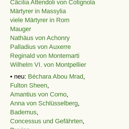
Cäcilia Attendoli von Cotignola
Märtyrer in Massylia
viele Märtyrer in Rom
Mauger
Nathäus von Achonry
Palladius von Auxerre
Reginald von Montemarti
Wilhelm VI. von Montpellier
• neu:
Béchara Abou Mrad
,
Fulton Sheen
,
Amantius von Como
,
Anna von Schlüsselberg
,
Bademus
,
Concessus und Gefährten
,