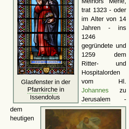
Melhors Merle,
trat 1323 - oder
im Alter von 14
Jahren - ins
1246
gegründete und
1259 dem
Ritter- und
Hospitalorden
vom Hl.
Glasfenster in der
Pfarrkirche
in
Johannes
zu
Issendolus
Jerusalem
-
dem
heutigen