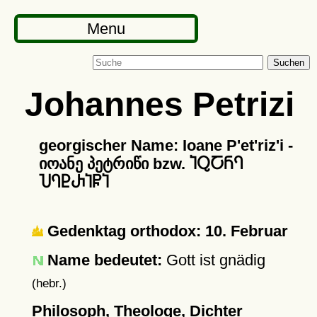
Menu
Suchen
Johannes Petrizi
georgischer Name: Ioane P'et'riz'i -
იოანე პეტრიწი bzw. ႨႭႠႬႤ
ႮႤႲႰႨႼႨ
Gedenktag orthodox: 10. Februar
Name bedeutet:
Gott ist gnädig
(hebr.)
Philosoph, Theologe, Dichter