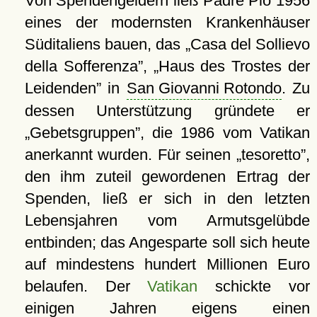
Von Spendengeldern ließ Padre Pio 1956
eines der modernsten Krankenhäuser
Süditaliens bauen, das
Casa del Sollievo
della Sofferenza
,
Haus des Trostes der
Leidenden
in
San Giovanni Rotondo
. Zu
dessen Unterstützung gründete er
Gebetsgruppen
, die 1986 vom Vatikan
anerkannt wurden. Für seinen
tesoretto
,
den ihm zuteil gewordenen Ertrag der
Spenden, ließ er sich in den letzten
Lebensjahren vom Armutsgelübde
entbinden; das Angesparte soll sich heute
auf mindestens hundert Millionen Euro
belaufen. Der
Vatikan
schickte vor
einigen Jahren eigens einen