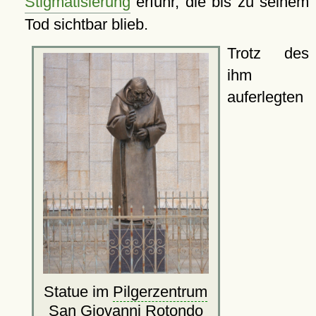
Stigmatisierung
erfuhr, die bis zu seinem
Tod sichtbar blieb.
Trotz des
ihm
auferlegten
Statue im
Pilgerzentrum
San Giovanni Rotondo