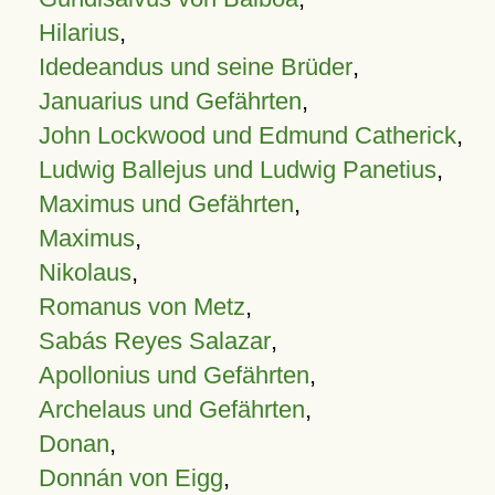
Hilarius
,
Idedeandus und seine Brüder
,
Januarius und Gefährten
,
John Lockwood und Edmund Catherick
,
Ludwig Ballejus und Ludwig Panetius
,
Maximus und Gefährten
,
Maximus
,
Nikolaus
,
Romanus von Metz
,
Sabás Reyes Salazar
,
Apollonius und Gefährten
,
Archelaus und Gefährten
,
Donan
,
Donnán von Eigg
,