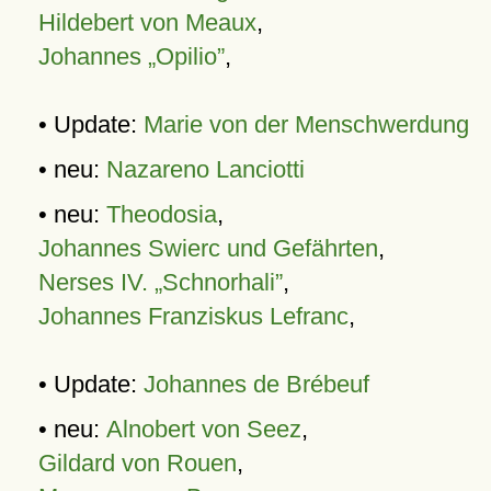
Hildebert von Meaux
,
Johannes „Opilio”
,
• Update:
Marie von der Menschwerdung
• neu:
Nazareno Lanciotti
• neu:
Theodosia
,
Johannes Swierc und Gefährten
,
Nerses IV. „Schnorhali”
,
Johannes Franziskus Lefranc
,
• Update:
Johannes de Brébeuf
• neu:
Alnobert von Seez
,
Gildard von Rouen
,