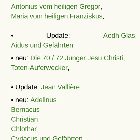
Antonius vom heiligen Gregor
,
Maria vom heiligen Franziskus
,
• Update:
Aodh Glas
,
Aidus und Gefährten
• neu:
Die 70 / 72 Jünger Jesu Christi
,
Toten-Auferwecker
,
• Update:
Jean Vallière
• neu:
Adelinus
Bernacus
Christian
Chlothar
Cyriacus und Gefährten