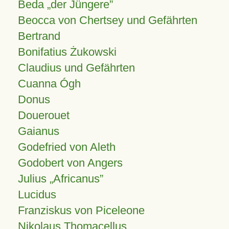
Beda „der Jüngere”
Beocca von Chertsey und Gefährten
Bertrand
Bonifatius Żukowski
Claudius und Gefährten
Cuanna Ógh
Donus
Douerouet
Gaianus
Godefried von Aleth
Godobert von Angers
Julius
Africanus
Lucidus
Franziskus von Piceleone
Nikolaus Thomacellus