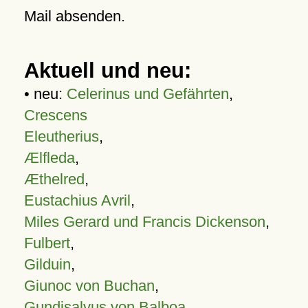
Mail absenden.
Aktuell und neu:
• neu:
Celerinus und Gefährten
,
Crescens
Eleutherius
,
Ælfleda
,
Æthelred
,
Eustachius Avril
,
Miles Gerard und Francis Dickenson
,
Fulbert
,
Gilduin
,
Giunoc von Buchan
,
Gundisalvus von Balboa
,