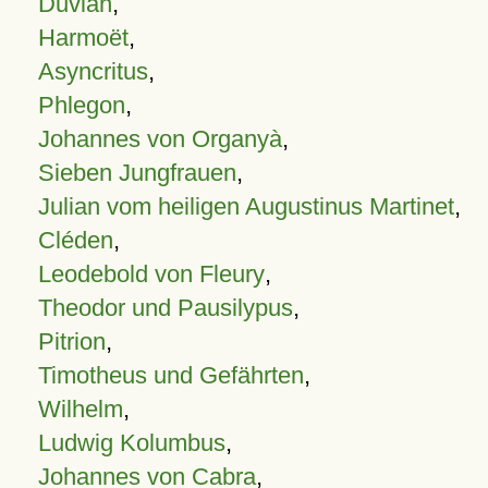
Duvian
,
Harmoët
,
Asyncritus
,
Phlegon
,
Johannes von Organyà
,
Sieben Jungfrauen
,
Julian vom heiligen Augustinus Martinet
,
Cléden
,
Leodebold von Fleury
,
Theodor und Pausilypus
,
Pitrion
,
Timotheus und Gefährten
,
Wilhelm
,
Ludwig Kolumbus
,
Johannes von Cabra
,