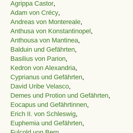
Agrippa Castor
,
Adam von Crécy
,
Andreas von Montereale
,
Anthusa von Konstantinopel
,
Anthousa von Mantinea
,
Balduin und Gefährten
,
Basilius von Parion
,
Kedron von Alexandria
,
Cyprianus und Gefährten
,
David Uribe Velasco
,
Demes und Protion und Gefährten
,
Eocapus und Gefährtinnen
,
Erich II. von Schleswig
,
Euphemia und Gefährten
,
Fulcold von Bern
,