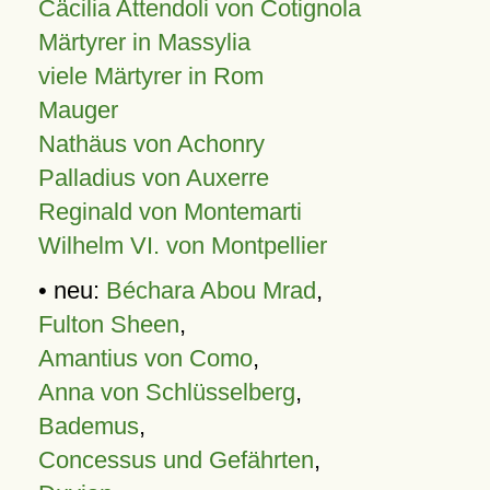
Cäcilia Attendoli von Cotignola
Märtyrer in Massylia
viele Märtyrer in Rom
Mauger
Nathäus von Achonry
Palladius von Auxerre
Reginald von Montemarti
Wilhelm VI. von Montpellier
• neu:
Béchara Abou Mrad
,
Fulton Sheen
,
Amantius von Como
,
Anna von Schlüsselberg
,
Bademus
,
Concessus und Gefährten
,