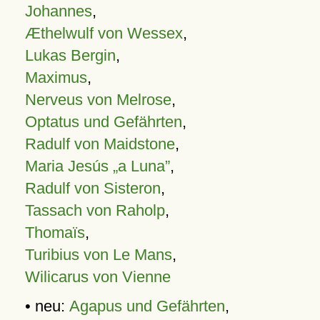
Johannes
,
Æthelwulf von Wessex
,
Lukas Bergin
,
Maximus
,
Nerveus von Melrose
,
Optatus und Gefährten
,
Radulf von Maidstone
,
Maria Jesús „a Luna”
,
Radulf von Sisteron
,
Tassach von Raholp
,
Thomaïs
,
Turibius von Le Mans
,
Wilicarus von Vienne
• neu:
Agapus und Gefährten
,