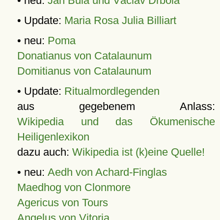
• neu:
Jan Bula und Václav Drbola
• Update:
Maria Rosa Julia Billiart
• neu:
Poma
Donatianus von Catalaunum
Domitianus von Catalaunum
• Update:
Ritualmordlegenden
aus gegebenem Anlass:
Wikipedia und das Ökumenische
Heiligenlexikon
dazu auch:
Wikipedia ist (k)eine Quelle!
• neu:
Aedh von Achard-Finglas
Maedhog von Clonmore
Agericus von Tours
Angelus von Vitoria