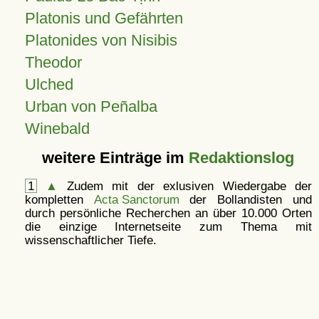
Platonis und Gefährten
Platonides von Nisibis
Theodor
Ulched
Urban von Peñalba
Winebald
weitere Einträge im
Redaktionslog
1
▲
Zudem mit der exlusiven Wiedergabe der
kompletten
Acta Sanctorum
der Bollandisten und
durch persönliche Recherchen an über 10.000 Orten
die einzige Internetseite zum Thema mit
wissenschaftlicher Tiefe.