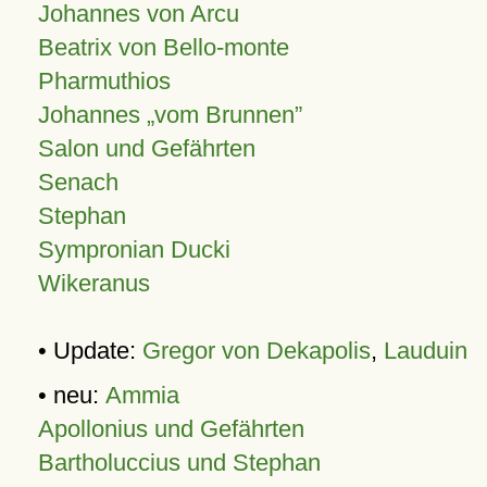
Johannes von Arcu
Beatrix von Bello-monte
Pharmuthios
Johannes
vom Brunnen
Salon und Gefährten
Senach
Stephan
Sympronian Ducki
Wikeranus
• Update:
Gregor von Dekapolis
,
Lauduin
• neu:
Ammia
Apollonius und Gefährten
Bartholuccius und Stephan