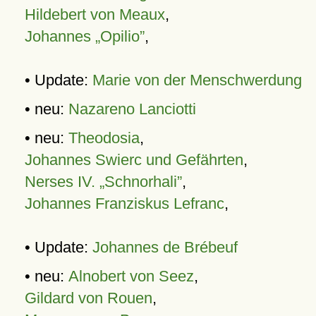
Hildebert von Meaux
,
Johannes „Opilio”
,
• Update:
Marie von der Menschwerdung
• neu:
Nazareno Lanciotti
• neu:
Theodosia
,
Johannes Swierc und Gefährten
,
Nerses IV. „Schnorhali”
,
Johannes Franziskus Lefranc
,
• Update:
Johannes de Brébeuf
• neu:
Alnobert von Seez
,
Gildard von Rouen
,