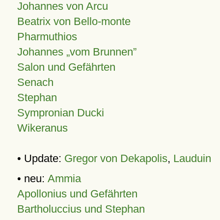
Johannes von Arcu
Beatrix von Bello-monte
Pharmuthios
Johannes
vom Brunnen
Salon und Gefährten
Senach
Stephan
Sympronian Ducki
Wikeranus
• Update:
Gregor von Dekapolis
,
Lauduin
• neu:
Ammia
Apollonius und Gefährten
Bartholuccius und Stephan