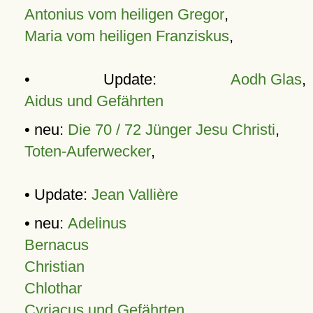
Antonius vom heiligen Gregor
,
Maria vom heiligen Franziskus
,
• Update:
Aodh Glas
,
Aidus und Gefährten
• neu:
Die 70 / 72 Jünger Jesu Christi
,
Toten-Auferwecker
,
• Update:
Jean Vallière
• neu:
Adelinus
Bernacus
Christian
Chlothar
Cyriacus und Gefährten