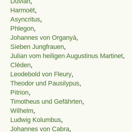
Duvian
,
Harmoët
,
Asyncritus
,
Phlegon
,
Johannes von Organyà
,
Sieben Jungfrauen
,
Julian vom heiligen Augustinus Martinet
,
Cléden
,
Leodebold von Fleury
,
Theodor und Pausilypus
,
Pitrion
,
Timotheus und Gefährten
,
Wilhelm
,
Ludwig Kolumbus
,
Johannes von Cabra
,