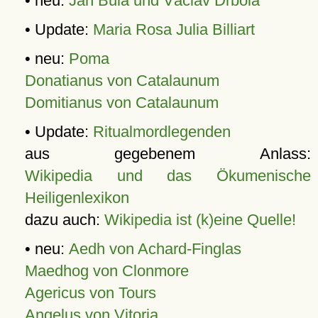
• neu:
Jan Bula und Václav Drbola
• Update:
Maria Rosa Julia Billiart
• neu:
Poma
Donatianus von Catalaunum
Domitianus von Catalaunum
• Update:
Ritualmordlegenden
aus gegebenem Anlass:
Wikipedia und das Ökumenische
Heiligenlexikon
dazu auch:
Wikipedia ist (k)eine Quelle!
• neu:
Aedh von Achard-Finglas
Maedhog von Clonmore
Agericus von Tours
Angelus von Vitoria