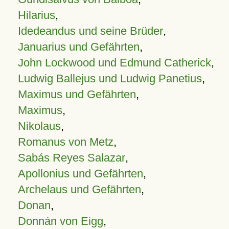
Hilarius
,
Idedeandus und seine Brüder
,
Januarius und Gefährten
,
John Lockwood und Edmund Catherick
,
Ludwig Ballejus und Ludwig Panetius
,
Maximus und Gefährten
,
Maximus
,
Nikolaus
,
Romanus von Metz
,
Sabás Reyes Salazar
,
Apollonius und Gefährten
,
Archelaus und Gefährten
,
Donan
,
Donnán von Eigg
,