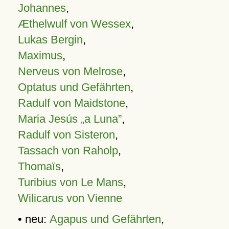
Johannes
,
Æthelwulf von Wessex
,
Lukas Bergin
,
Maximus
,
Nerveus von Melrose
,
Optatus und Gefährten
,
Radulf von Maidstone
,
Maria Jesús „a Luna”
,
Radulf von Sisteron
,
Tassach von Raholp
,
Thomaïs
,
Turibius von Le Mans
,
Wilicarus von Vienne
• neu:
Agapus und Gefährten
,