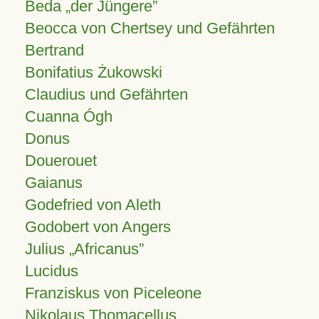
Beda „der Jüngere”
Beocca von Chertsey und Gefährten
Bertrand
Bonifatius Żukowski
Claudius und Gefährten
Cuanna Ógh
Donus
Douerouet
Gaianus
Godefried von Aleth
Godobert von Angers
Julius
Africanus
Lucidus
Franziskus von Piceleone
Nikolaus Thomacellus