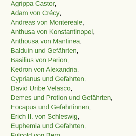
Agrippa Castor
,
Adam von Crécy
,
Andreas von Montereale
,
Anthusa von Konstantinopel
,
Anthousa von Mantinea
,
Balduin und Gefährten
,
Basilius von Parion
,
Kedron von Alexandria
,
Cyprianus und Gefährten
,
David Uribe Velasco
,
Demes und Protion und Gefährten
,
Eocapus und Gefährtinnen
,
Erich II. von Schleswig
,
Euphemia und Gefährten
,
Fulcold von Bern
,