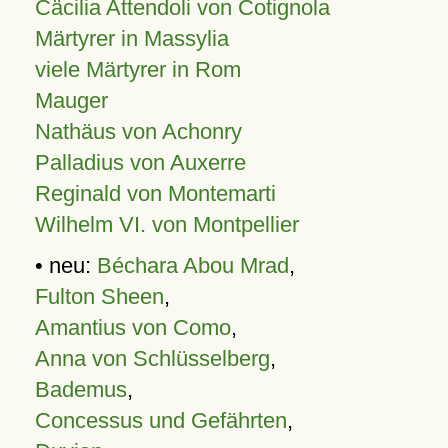
Cäcilia Attendoli von Cotignola
Märtyrer in Massylia
viele Märtyrer in Rom
Mauger
Nathäus von Achonry
Palladius von Auxerre
Reginald von Montemarti
Wilhelm VI. von Montpellier
• neu:
Béchara Abou Mrad
,
Fulton Sheen
,
Amantius von Como
,
Anna von Schlüsselberg
,
Bademus
,
Concessus und Gefährten
,