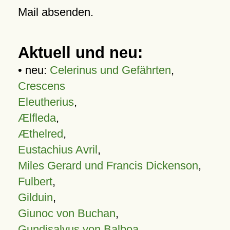
Mail absenden.
Aktuell und neu:
• neu:
Celerinus und Gefährten
,
Crescens
Eleutherius
,
Ælfleda
,
Æthelred
,
Eustachius Avril
,
Miles Gerard und Francis Dickenson
,
Fulbert
,
Gilduin
,
Giunoc von Buchan
,
Gundisalvus von Balboa
,