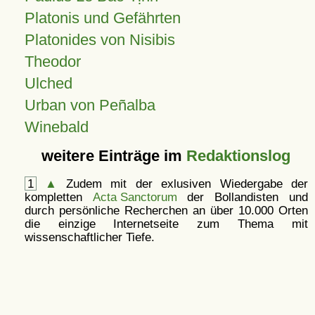
Platonis und Gefährten
Platonides von Nisibis
Theodor
Ulched
Urban von Peñalba
Winebald
weitere Einträge im
Redaktionslog
1
▲
Zudem mit der exlusiven Wiedergabe der
kompletten
Acta Sanctorum
der Bollandisten und
durch persönliche Recherchen an über 10.000 Orten
die einzige Internetseite zum Thema mit
wissenschaftlicher Tiefe.