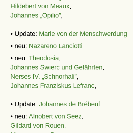
Hildebert von Meaux
,
Johannes „Opilio”
,
• Update:
Marie von der Menschwerdung
• neu:
Nazareno Lanciotti
• neu:
Theodosia
,
Johannes Swierc und Gefährten
,
Nerses IV. „Schnorhali”
,
Johannes Franziskus Lefranc
,
• Update:
Johannes de Brébeuf
• neu:
Alnobert von Seez
,
Gildard von Rouen
,