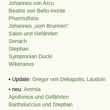
Johannes von Arcu
Beatrix von Bello-monte
Pharmuthios
Johannes
vom Brunnen
Salon und Gefährten
Senach
Stephan
Sympronian Ducki
Wikeranus
• Update:
Gregor von Dekapolis
,
Lauduin
• neu:
Ammia
Apollonius und Gefährten
Bartholuccius und Stephan