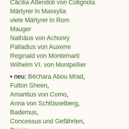
Cäcilia Attendoli von Cotignola
Märtyrer in Massylia
viele Märtyrer in Rom
Mauger
Nathäus von Achonry
Palladius von Auxerre
Reginald von Montemarti
Wilhelm VI. von Montpellier
• neu:
Béchara Abou Mrad
,
Fulton Sheen
,
Amantius von Como
,
Anna von Schlüsselberg
,
Bademus
,
Concessus und Gefährten
,