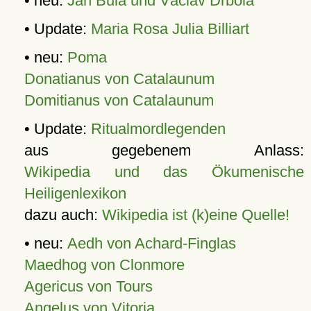
• neu:
Jan Bula und Václav Drbola
• Update:
Maria Rosa Julia Billiart
• neu:
Poma
Donatianus von Catalaunum
Domitianus von Catalaunum
• Update:
Ritualmordlegenden
aus gegebenem Anlass:
Wikipedia und das Ökumenische
Heiligenlexikon
dazu auch:
Wikipedia ist (k)eine Quelle!
• neu:
Aedh von Achard-Finglas
Maedhog von Clonmore
Agericus von Tours
Angelus von Vitoria