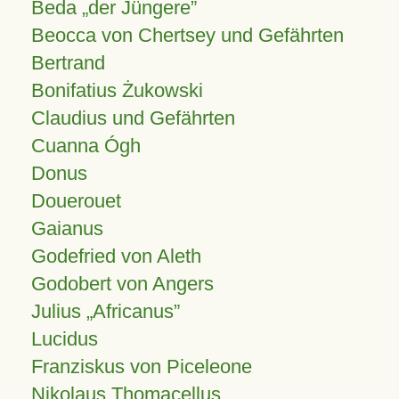
Beda „der Jüngere”
Beocca von Chertsey und Gefährten
Bertrand
Bonifatius Żukowski
Claudius und Gefährten
Cuanna Ógh
Donus
Douerouet
Gaianus
Godefried von Aleth
Godobert von Angers
Julius
Africanus
Lucidus
Franziskus von Piceleone
Nikolaus Thomacellus