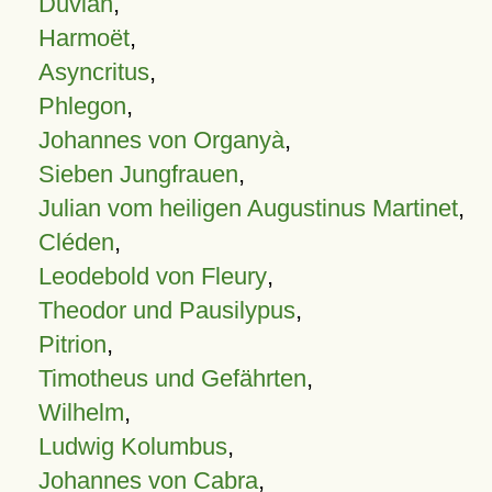
Duvian
,
Harmoët
,
Asyncritus
,
Phlegon
,
Johannes von Organyà
,
Sieben Jungfrauen
,
Julian vom heiligen Augustinus Martinet
,
Cléden
,
Leodebold von Fleury
,
Theodor und Pausilypus
,
Pitrion
,
Timotheus und Gefährten
,
Wilhelm
,
Ludwig Kolumbus
,
Johannes von Cabra
,