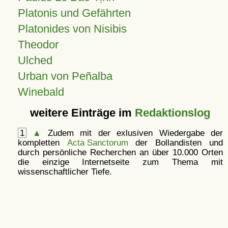
Platonis und Gefährten
Platonides von Nisibis
Theodor
Ulched
Urban von Peñalba
Winebald
weitere Einträge im
Redaktionslog
1
▲
Zudem mit der exlusiven Wiedergabe der
kompletten
Acta Sanctorum
der Bollandisten und
durch persönliche Recherchen an über 10.000 Orten
die einzige Internetseite zum Thema mit
wissenschaftlicher Tiefe.