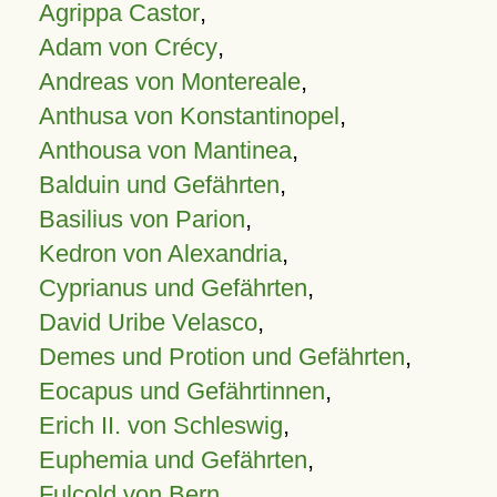
Agrippa Castor
,
Adam von Crécy
,
Andreas von Montereale
,
Anthusa von Konstantinopel
,
Anthousa von Mantinea
,
Balduin und Gefährten
,
Basilius von Parion
,
Kedron von Alexandria
,
Cyprianus und Gefährten
,
David Uribe Velasco
,
Demes und Protion und Gefährten
,
Eocapus und Gefährtinnen
,
Erich II. von Schleswig
,
Euphemia und Gefährten
,
Fulcold von Bern
,