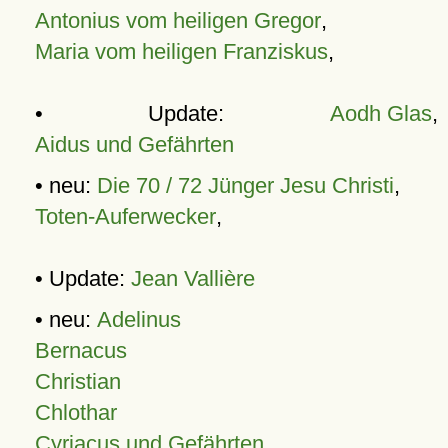
Antonius vom heiligen Gregor
,
Maria vom heiligen Franziskus
,
• Update:
Aodh Glas
,
Aidus und Gefährten
• neu:
Die 70 / 72 Jünger Jesu Christi
,
Toten-Auferwecker
,
• Update:
Jean Vallière
• neu:
Adelinus
Bernacus
Christian
Chlothar
Cyriacus und Gefährten