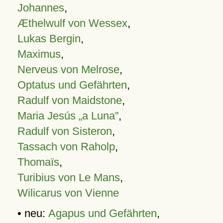
Johannes
,
Æthelwulf von Wessex
,
Lukas Bergin
,
Maximus
,
Nerveus von Melrose
,
Optatus und Gefährten
,
Radulf von Maidstone
,
Maria Jesús „a Luna”
,
Radulf von Sisteron
,
Tassach von Raholp
,
Thomaïs
,
Turibius von Le Mans
,
Wilicarus von Vienne
• neu:
Agapus und Gefährten
,