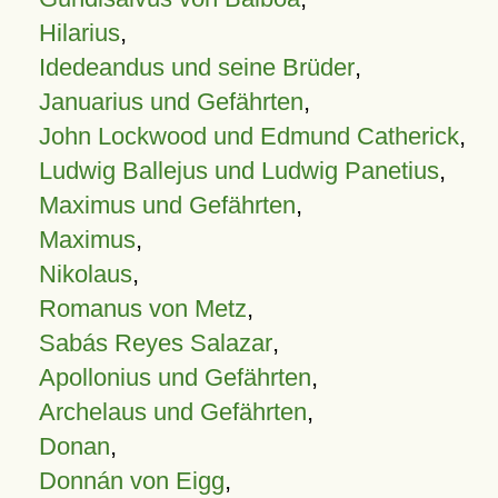
Hilarius
,
Idedeandus und seine Brüder
,
Januarius und Gefährten
,
John Lockwood und Edmund Catherick
,
Ludwig Ballejus und Ludwig Panetius
,
Maximus und Gefährten
,
Maximus
,
Nikolaus
,
Romanus von Metz
,
Sabás Reyes Salazar
,
Apollonius und Gefährten
,
Archelaus und Gefährten
,
Donan
,
Donnán von Eigg
,