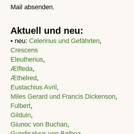
Mail absenden.
Aktuell und neu:
• neu:
Celerinus und Gefährten
,
Crescens
Eleutherius
,
Ælfleda
,
Æthelred
,
Eustachius Avril
,
Miles Gerard und Francis Dickenson
,
Fulbert
,
Gilduin
,
Giunoc von Buchan
,
Gundisalvus von Balboa
,