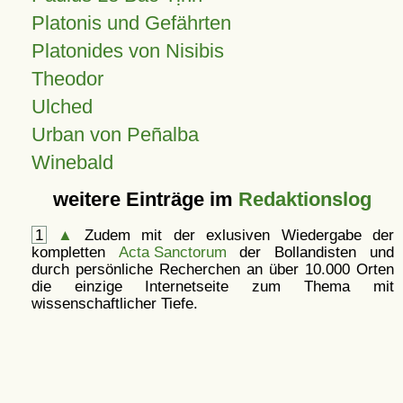
Platonis und Gefährten
Platonides von Nisibis
Theodor
Ulched
Urban von Peñalba
Winebald
weitere Einträge im
Redaktionslog
1
▲
Zudem mit der exlusiven Wiedergabe der
kompletten
Acta Sanctorum
der Bollandisten und
durch persönliche Recherchen an über 10.000 Orten
die einzige Internetseite zum Thema mit
wissenschaftlicher Tiefe.