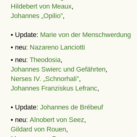
Hildebert von Meaux
,
Johannes „Opilio”
,
• Update:
Marie von der Menschwerdung
• neu:
Nazareno Lanciotti
• neu:
Theodosia
,
Johannes Swierc und Gefährten
,
Nerses IV. „Schnorhali”
,
Johannes Franziskus Lefranc
,
• Update:
Johannes de Brébeuf
• neu:
Alnobert von Seez
,
Gildard von Rouen
,