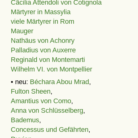
Cäcilia Attendoli von Cotignola
Märtyrer in Massylia
viele Märtyrer in Rom
Mauger
Nathäus von Achonry
Palladius von Auxerre
Reginald von Montemarti
Wilhelm VI. von Montpellier
• neu:
Béchara Abou Mrad
,
Fulton Sheen
,
Amantius von Como
,
Anna von Schlüsselberg
,
Bademus
,
Concessus und Gefährten
,