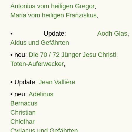
Antonius vom heiligen Gregor
,
Maria vom heiligen Franziskus
,
• Update:
Aodh Glas
,
Aidus und Gefährten
• neu:
Die 70 / 72 Jünger Jesu Christi
,
Toten-Auferwecker
,
• Update:
Jean Vallière
• neu:
Adelinus
Bernacus
Christian
Chlothar
Cyriacus und Gefährten