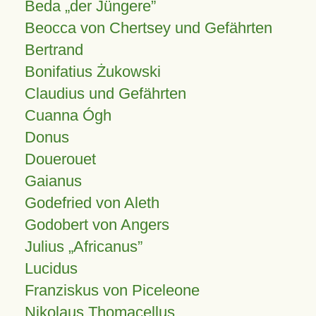
Beda „der Jüngere”
Beocca von Chertsey und Gefährten
Bertrand
Bonifatius Żukowski
Claudius und Gefährten
Cuanna Ógh
Donus
Douerouet
Gaianus
Godefried von Aleth
Godobert von Angers
Julius
Africanus
Lucidus
Franziskus von Piceleone
Nikolaus Thomacellus