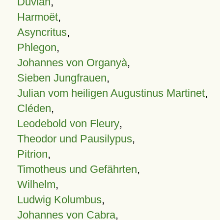
Duvian
,
Harmoët
,
Asyncritus
,
Phlegon
,
Johannes von Organyà
,
Sieben Jungfrauen
,
Julian vom heiligen Augustinus Martinet
,
Cléden
,
Leodebold von Fleury
,
Theodor und Pausilypus
,
Pitrion
,
Timotheus und Gefährten
,
Wilhelm
,
Ludwig Kolumbus
,
Johannes von Cabra
,