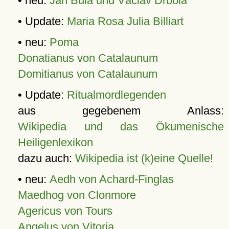
• neu:
Jan Bula und Václav Drbola
• Update:
Maria Rosa Julia Billiart
• neu:
Poma
Donatianus von Catalaunum
Domitianus von Catalaunum
• Update:
Ritualmordlegenden
aus gegebenem Anlass:
Wikipedia und das Ökumenische
Heiligenlexikon
dazu auch:
Wikipedia ist (k)eine Quelle!
• neu:
Aedh von Achard-Finglas
Maedhog von Clonmore
Agericus von Tours
Angelus von Vitoria