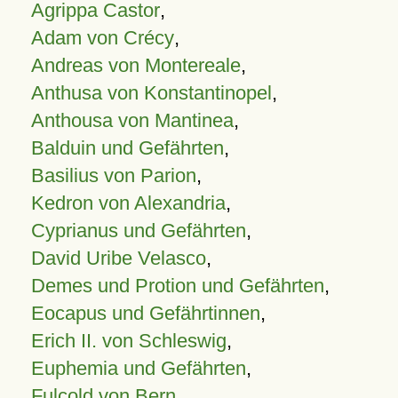
Agrippa Castor
,
Adam von Crécy
,
Andreas von Montereale
,
Anthusa von Konstantinopel
,
Anthousa von Mantinea
,
Balduin und Gefährten
,
Basilius von Parion
,
Kedron von Alexandria
,
Cyprianus und Gefährten
,
David Uribe Velasco
,
Demes und Protion und Gefährten
,
Eocapus und Gefährtinnen
,
Erich II. von Schleswig
,
Euphemia und Gefährten
,
Fulcold von Bern
,