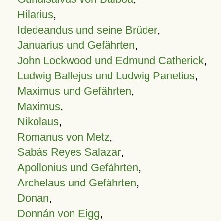
Hilarius
,
Idedeandus und seine Brüder
,
Januarius und Gefährten
,
John Lockwood und Edmund Catherick
,
Ludwig Ballejus und Ludwig Panetius
,
Maximus und Gefährten
,
Maximus
,
Nikolaus
,
Romanus von Metz
,
Sabás Reyes Salazar
,
Apollonius und Gefährten
,
Archelaus und Gefährten
,
Donan
,
Donnán von Eigg
,