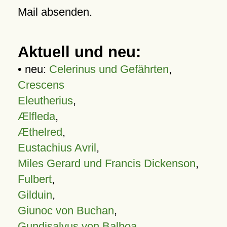
Mail absenden.
Aktuell und neu:
• neu:
Celerinus und Gefährten
,
Crescens
Eleutherius
,
Ælfleda
,
Æthelred
,
Eustachius Avril
,
Miles Gerard und Francis Dickenson
,
Fulbert
,
Gilduin
,
Giunoc von Buchan
,
Gundisalvus von Balboa
,