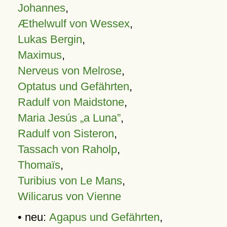
Johannes
,
Æthelwulf von Wessex
,
Lukas Bergin
,
Maximus
,
Nerveus von Melrose
,
Optatus und Gefährten
,
Radulf von Maidstone
,
Maria Jesús „a Luna”
,
Radulf von Sisteron
,
Tassach von Raholp
,
Thomaïs
,
Turibius von Le Mans
,
Wilicarus von Vienne
• neu:
Agapus und Gefährten
,