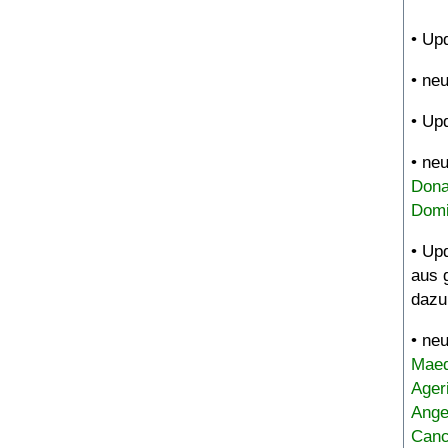
• Up
• ne
• Up
• ne
Dona
Domi
• Up
aus 
dazu
• ne
Maed
Ager
Ange
Canc