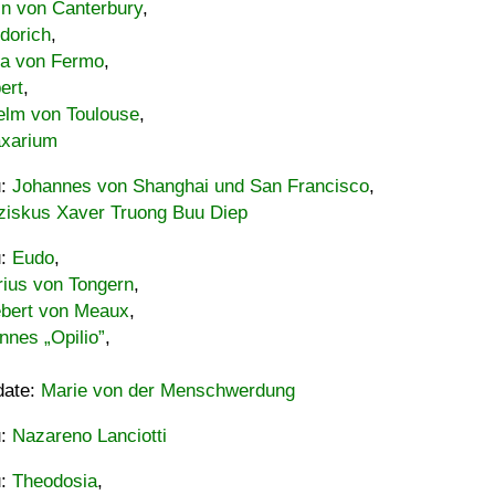
in von Canterbury
,
dorich
,
ia von Fermo
,
ert
,
elm von Toulouse
,
xarium
u:
Johannes von Shanghai und San Francisco
,
ziskus Xaver Truong Buu Diep
u:
Eudo
,
rius von Tongern
,
ebert von Meaux
,
nnes „Opilio”
,
date:
Marie von der Menschwerdung
u:
Nazareno Lanciotti
u:
Theodosia
,