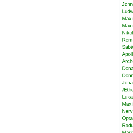
John
Ludw
Maxi
Max
Niko
Roma
Sabá
Apol
Arch
Don
Donn
Joha
Æthe
Luka
Max
Nerv
Opta
Radu
Mari