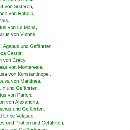
lf von Sisteron
,
ach von Raholp
,
maïs
,
bius von Le Mans
,
carus von Vienne
u:
Agapus und Gefährten
,
ppa Castor
,
 von Crécy
,
eas von Montereale
,
usa von Konstantinopel
,
ousa von Mantinea
,
uin und Gefährten
,
lius von Parion
,
on von Alexandria
,
ianus und Gefährten
,
d Uribe Velasco
,
s und Protion und Gefährten
,
pus und Gefährtinnen
,