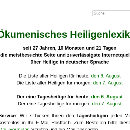
Ökumenisches Heiligenlexi
seit
27 Jahren, 10 Monaten und 21 Tagen
die meistbesuchte Seite und zuverlässigste Internetque
über Heilige in deutscher Sprache
Die Liste aller Heiligen für heute,
den 6. August
Die Liste aller Heiligen für morgen,
den 7. August
Der eine Tagesheilige für heute
, den 6. August
Der eine Tagesheilige für morgen
, den 7. August
Service:
Wir schicken Ihnen den
Tagesheiligen
jeden Mo
kostenlos in Ihr E-Mail-Postfach. Zum Bestellen bitte die
Mail-Formular
aufrufen und die Mail absenden.