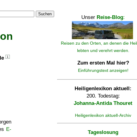
Suchen
Unser
Reise-Blog
:
kon
Reisen zu den Orten, an denen die Hei
lebten und verehrt werden.
lle
1
Zum ersten Mal hier?
Einführungstext anzeigen!
Heiligenlexikon aktuell:
200. Todestag:
Johanna-Antida Thouret
Heiligenlexikon aktuell-Archiv
rgen
ses
E-
Tageslosung