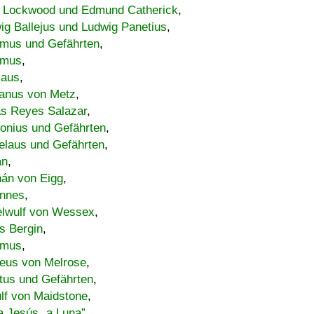
 Lockwood und Edmund Catherick
,
ig Ballejus und Ludwig Panetius
,
mus und Gefährten
,
imus
,
laus
,
nus von Metz
,
s Reyes Salazar
,
lonius und Gefährten
,
elaus und Gefährten
,
an
,
án von Eigg
,
nnes
,
lwulf von Wessex
,
s Bergin
,
imus
,
eus von Melrose
,
tus und Gefährten
,
lf von Maidstone
,
a Jesús „a Luna”
,