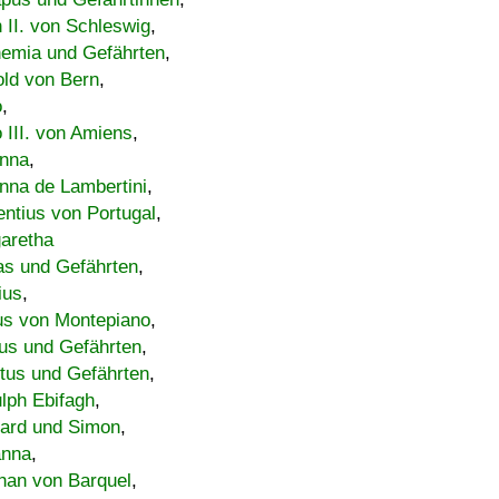
h II. von Schleswig
,
emia und Gefährten
,
old von Bern
,
o
,
 III. von Amiens
,
nna
,
nna de Lambertini
,
entius von Portugal
,
aretha
s und Gefährten
,
ius
,
us von Montepiano
,
us und Gefährten
,
tus und Gefährten
,
lph Ebifagh
,
ard und Simon
,
anna
,
han von Barquel
,