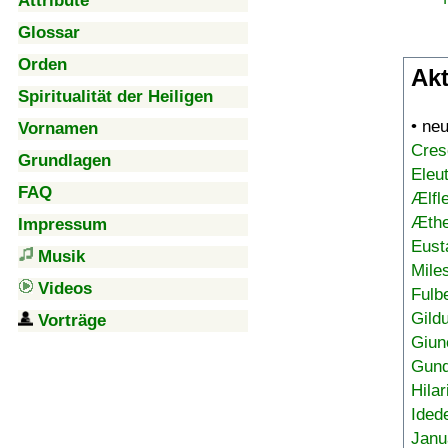
Attribute
Glossar
Orden
Akt
Spiritualität der Heiligen
• ne
Vornamen
Cres
Grundlagen
Eleu
FAQ
Ælfl
Æthe
Impressum
Eust
Musik
Mile
Videos
Fulb
Gild
Vorträge
Giun
Gund
Hilar
Ided
Janu