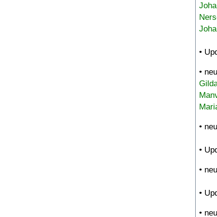
Joha
Ners
Joha
• Up
• ne
Gild
Manv
Mari
• ne
• Up
• ne
• Up
• ne