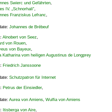
nnes Swierc und Gefährten
,
es IV. „Schnorhali”
,
nnes Franziskus Lefranc
,
date:
Johannes de Brébeuf
u:
Alnobert von Seez
,
ard von Rouen
,
eus von Bayeux
,
a Katharina vom heiligen Augustinus de Longprey
u:
Friedrich Janssoone
date:
Schutzpatron für Internet
u:
Petrus der Einsiedler
,
date:
Aurea von Amiens
,
Wulfia von Amiens
u:
Itisberga von Aire
,