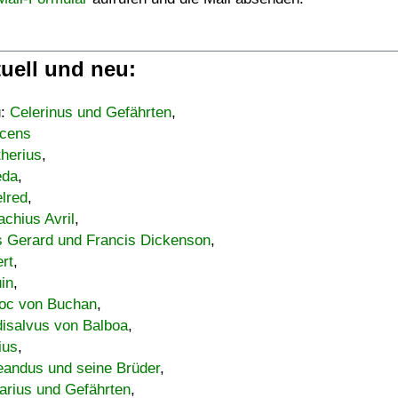
uell und neu:
u:
Celerinus und Gefährten
,
cens
therius
,
eda
,
lred
,
achius Avril
,
s Gerard und Francis Dickenson
,
ert
,
uin
,
oc von Buchan
,
isalvus von Balboa
,
ius
,
eandus und seine Brüder
,
arius und Gefährten
,