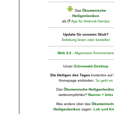
Das
Ökumenische
Heiligenlexikon
als
App für Android-Handys
Update für unseren Stick?
Anleitung lesen oder bestellen
Web 3.0
-
Allgemeine Kommentare
Unser
Grünewald-Desktop
Die Heiligen des Tages
kostenlos auf 
Homepage einbinden:
So geht es
Das
Ökumenische Heiligenlexiko
weiterempfehlen?
Banner + links
Was andere über das
Ökumenisch
Heiligenlexikon
sagen:
Lob und Kri