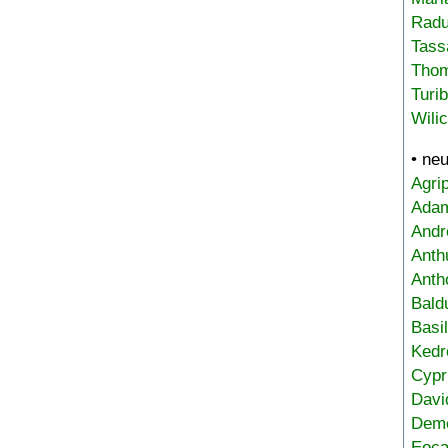
Radu
Tass
Tho
Turi
Wili
• ne
Agri
Adam
Andr
Anth
Anth
Bald
Basi
Kedr
Cypr
Davi
Deme
Eoca