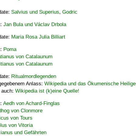
date:
Salvius und Superius
,
Godric
u:
Jan Bula und Václav Drbola
date:
Maria Rosa Julia Billiart
u:
Poma
tianus von Catalaunum
tianus von Catalaunum
date:
Ritualmordlegenden
gegebenem Anlass:
Wikipedia und das Ökumenische Heilige
 auch:
Wikipedia ist (k)eine Quelle!
u:
Aedh von Achard-Finglas
hog von Clonmore
icus von Tours
lus von Vitoria
ianus und Gefährten