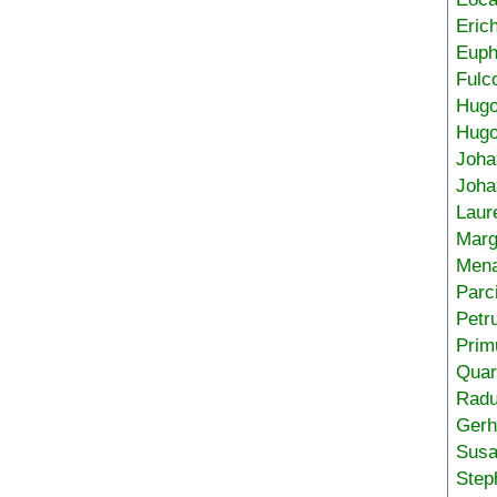
Eric
Euph
Fulc
Hug
Hugo
Joha
Joha
Laur
Marg
Mena
Parc
Petr
Prim
Quar
Radu
Gerh
Sus
Step