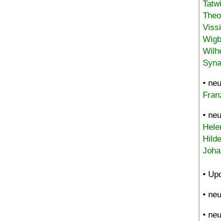
Tatw
Theo
Viss
Wigb
Wilh
Syna
• ne
Fran
• ne
Hele
Hild
Joha
• Up
• ne
• ne