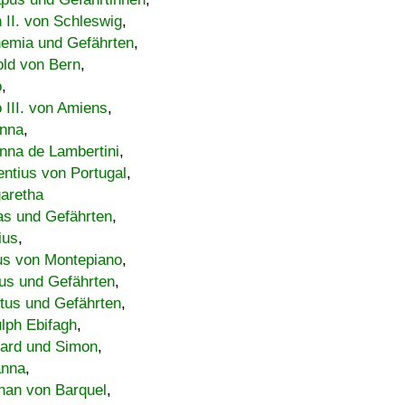
h II. von Schleswig
,
emia und Gefährten
,
old von Bern
,
o
,
 III. von Amiens
,
nna
,
nna de Lambertini
,
entius von Portugal
,
aretha
s und Gefährten
,
ius
,
us von Montepiano
,
us und Gefährten
,
tus und Gefährten
,
lph Ebifagh
,
ard und Simon
,
anna
,
han von Barquel
,