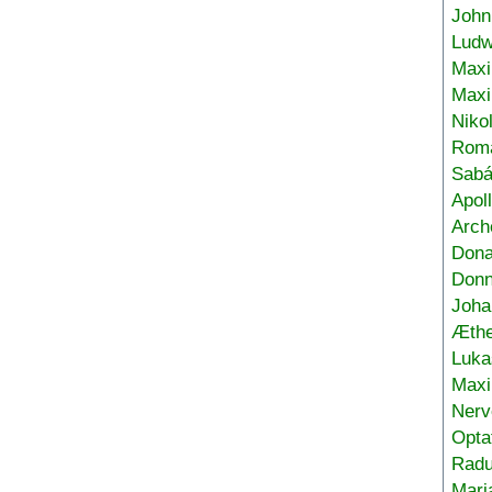
John
Ludw
Maxi
Max
Niko
Roma
Sabá
Apol
Arch
Don
Donn
Joha
Æthe
Luka
Max
Nerv
Opta
Radu
Mari