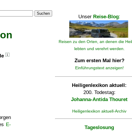
Suchen
Unser
Reise-Blog
:
kon
Reisen zu den Orten, an denen die Hei
lebten und verehrt werden.
lle
1
Zum ersten Mal hier?
Einführungstext anzeigen!
Heiligenlexikon aktuell:
200. Todestag:
Johanna-Antida Thouret
Heiligenlexikon aktuell-Archiv
rgen
ses
E-
Tageslosung