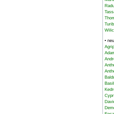
Radu
Tass
Tho
Turi
Wili
• ne
Agri
Adam
Andr
Anth
Anth
Bald
Basi
Kedr
Cypr
Davi
Deme
Eoca