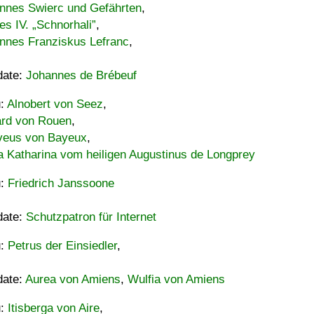
nnes Swierc und Gefährten
,
es IV. „Schnorhali”
,
nnes Franziskus Lefranc
,
date:
Johannes de Brébeuf
u:
Alnobert von Seez
,
ard von Rouen
,
eus von Bayeux
,
a Katharina vom heiligen Augustinus de Longprey
u:
Friedrich Janssoone
date:
Schutzpatron für Internet
u:
Petrus der Einsiedler
,
date:
Aurea von Amiens
,
Wulfia von Amiens
u:
Itisberga von Aire
,