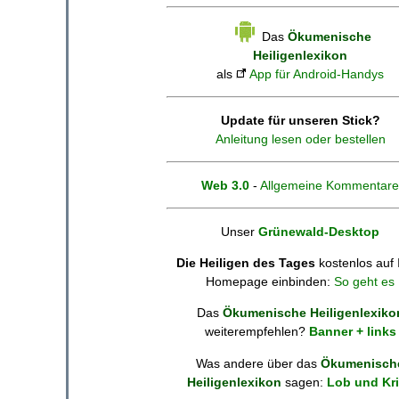
Das
Ökumenische
Heiligenlexikon
als
App für Android-Handys
Update für unseren Stick?
Anleitung lesen oder bestellen
Web 3.0
-
Allgemeine Kommentare
Unser
Grünewald-Desktop
Die Heiligen des Tages
kostenlos auf 
Homepage einbinden:
So geht es
Das
Ökumenische Heiligenlexiko
weiterempfehlen?
Banner + links
Was andere über das
Ökumenisch
Heiligenlexikon
sagen:
Lob und Kri