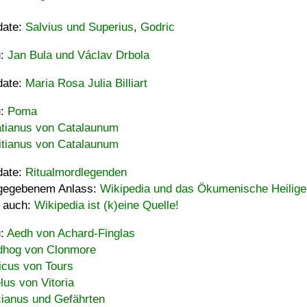
date:
Salvius und Superius
,
Godric
u:
Jan Bula und Václav Drbola
date:
Maria Rosa Julia Billiart
u:
Poma
tianus von Catalaunum
tianus von Catalaunum
date:
Ritualmordlegenden
gegebenem Anlass:
Wikipedia und das Ökumenische Heilige
 auch:
Wikipedia ist (k)eine Quelle!
u:
Aedh von Achard-Finglas
hog von Clonmore
icus von Tours
lus von Vitoria
ianus und Gefährten