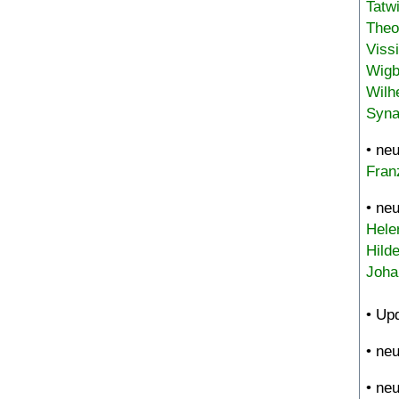
Tatw
Theo
Viss
Wigb
Wilh
Syna
• ne
Fran
• ne
Hele
Hild
Joha
• Up
• ne
• ne