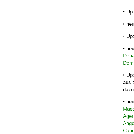
• Up
• ne
• Up
• ne
Dona
Domi
• Up
aus 
dazu
• ne
Maed
Ager
Ange
Canc