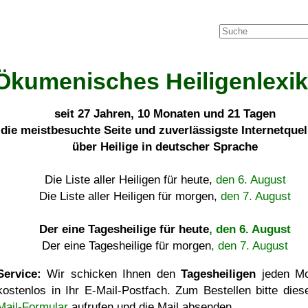
Ökumenisches Heiligenlexi
seit
27 Jahren, 10 Monaten und 21 Tagen
die meistbesuchte Seite und zuverlässigste Internetque
über Heilige in deutscher Sprache
Die Liste aller Heiligen für heute,
den 6. August
Die Liste aller Heiligen für morgen,
den 7. August
Der eine Tagesheilige für heute
, den 6. August
Der eine Tagesheilige für morgen
, den 7. August
Service:
Wir schicken Ihnen den
Tagesheiligen
jeden Mo
kostenlos in Ihr E-Mail-Postfach. Zum Bestellen bitte die
Mail-Formular
aufrufen und die Mail absenden.