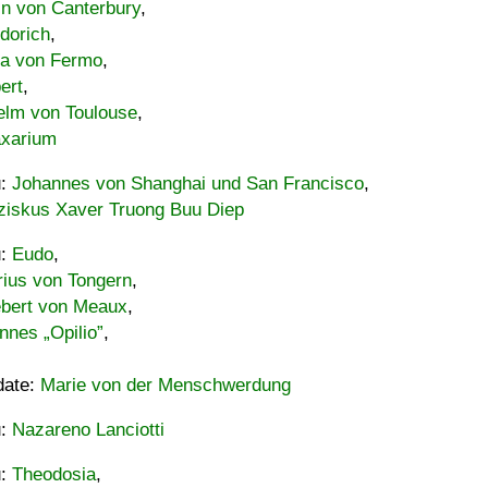
in von Canterbury
,
dorich
,
ia von Fermo
,
ert
,
elm von Toulouse
,
xarium
u:
Johannes von Shanghai und San Francisco
,
ziskus Xaver Truong Buu Diep
u:
Eudo
,
rius von Tongern
,
ebert von Meaux
,
nnes „Opilio”
,
date:
Marie von der Menschwerdung
u:
Nazareno Lanciotti
u:
Theodosia
,