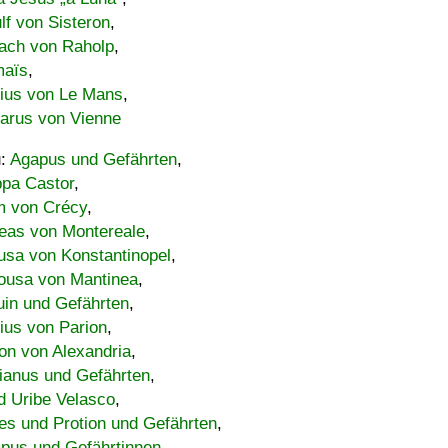
lf von Sisteron
,
ach von Raholp
,
maïs
,
bius von Le Mans
,
carus von Vienne
u:
Agapus und Gefährten
,
ppa Castor
,
 von Crécy
,
eas von Montereale
,
usa von Konstantinopel
,
ousa von Mantinea
,
uin und Gefährten
,
lius von Parion
,
on von Alexandria
,
ianus und Gefährten
,
d Uribe Velasco
,
s und Protion und Gefährten
,
pus und Gefährtinnen
,