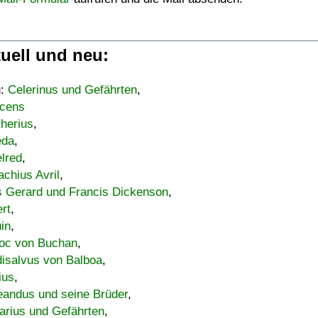
uell und neu:
u:
Celerinus und Gefährten
,
cens
therius
,
eda
,
lred
,
achius Avril
,
s Gerard und Francis Dickenson
,
ert
,
uin
,
oc von Buchan
,
isalvus von Balboa
,
ius
,
eandus und seine Brüder
,
arius und Gefährten
,