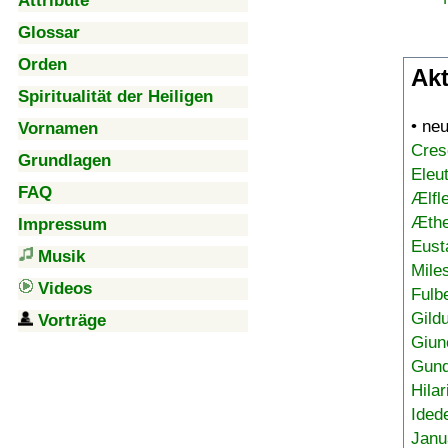
Attribute
Glossar
Orden
Akt
Spiritualität der Heiligen
• ne
Vornamen
Cres
Grundlagen
Eleu
FAQ
Ælfl
Æthe
Impressum
Eust
Musik
Mile
Videos
Fulb
Gild
Vorträge
Giun
Gund
Hilar
Ided
Janu