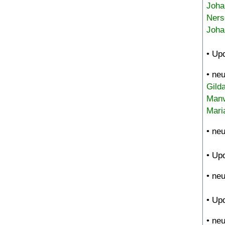
Joha
Ners
Joha
• Up
• ne
Gild
Manv
Mari
• ne
• Up
• ne
• Up
• ne