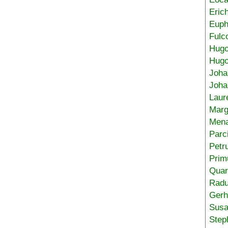
Eric
Euph
Fulc
Hug
Hugo
Joha
Joha
Laur
Marg
Mena
Parc
Petr
Prim
Quar
Radu
Gerh
Sus
Step