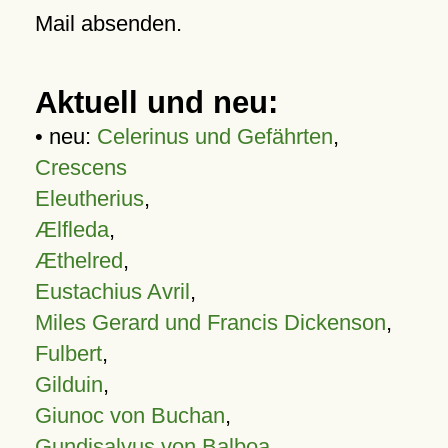
Mail absenden.
Aktuell und neu:
• neu:
Celerinus und Gefährten
,
Crescens
Eleutherius
,
Ælfleda
,
Æthelred
,
Eustachius Avril
,
Miles Gerard und Francis Dickenson
,
Fulbert
,
Gilduin
,
Giunoc von Buchan
,
Gundisalvus von Balboa
,