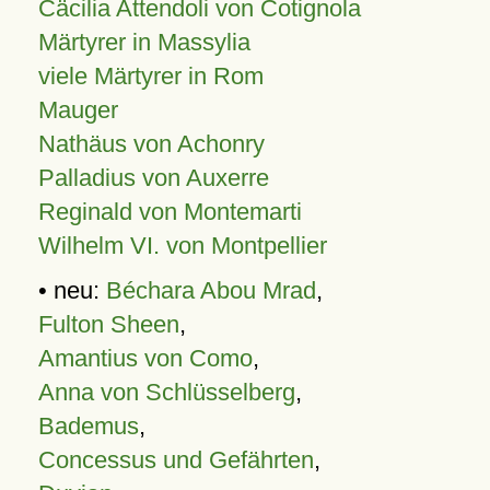
Cäcilia Attendoli von Cotignola
Märtyrer in Massylia
viele Märtyrer in Rom
Mauger
Nathäus von Achonry
Palladius von Auxerre
Reginald von Montemarti
Wilhelm VI. von Montpellier
• neu:
Béchara Abou Mrad
,
Fulton Sheen
,
Amantius von Como
,
Anna von Schlüsselberg
,
Bademus
,
Concessus und Gefährten
,