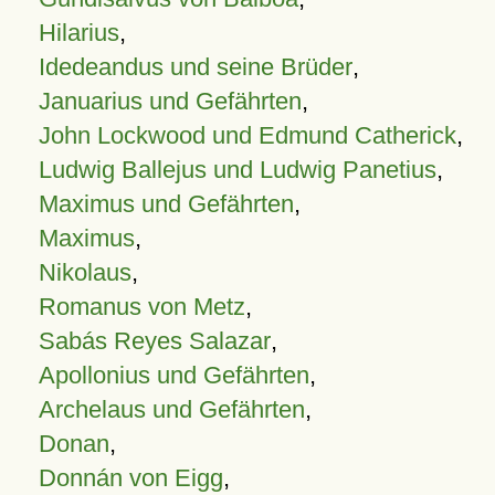
Hilarius
,
Idedeandus und seine Brüder
,
Januarius und Gefährten
,
John Lockwood und Edmund Catherick
,
Ludwig Ballejus und Ludwig Panetius
,
Maximus und Gefährten
,
Maximus
,
Nikolaus
,
Romanus von Metz
,
Sabás Reyes Salazar
,
Apollonius und Gefährten
,
Archelaus und Gefährten
,
Donan
,
Donnán von Eigg
,