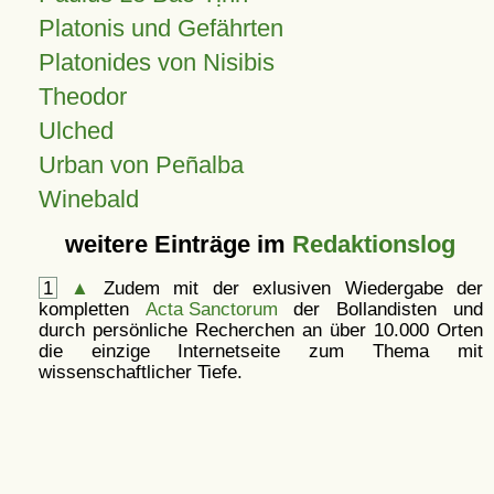
Platonis und Gefährten
Platonides von Nisibis
Theodor
Ulched
Urban von Peñalba
Winebald
weitere Einträge im
Redaktionslog
1
▲
Zudem mit der exlusiven Wiedergabe der
kompletten
Acta Sanctorum
der Bollandisten und
durch persönliche Recherchen an über 10.000 Orten
die einzige Internetseite zum Thema mit
wissenschaftlicher Tiefe.