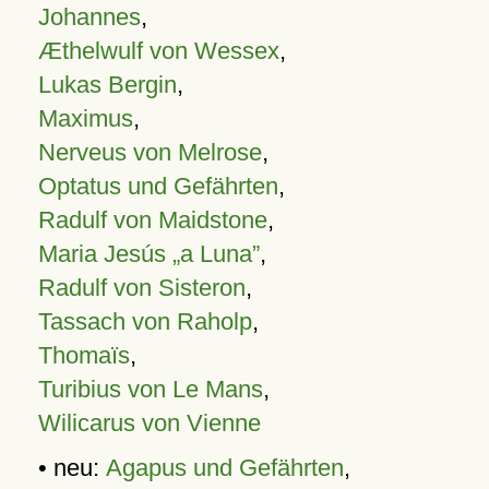
Johannes
,
Æthelwulf von Wessex
,
Lukas Bergin
,
Maximus
,
Nerveus von Melrose
,
Optatus und Gefährten
,
Radulf von Maidstone
,
Maria Jesús „a Luna”
,
Radulf von Sisteron
,
Tassach von Raholp
,
Thomaïs
,
Turibius von Le Mans
,
Wilicarus von Vienne
• neu:
Agapus und Gefährten
,