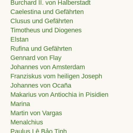
Burchard II. von Halberstadt
Caelestina und Gefährten
Clusus und Gefährten
Timotheus und Diogenes
Elstan
Rufina und Gefährten
Gennard von Flay
Johannes von Amsterdam
Franziskus vom heiligen Joseph
Johannes von Ocaña
Makarius von Antiochia in Pisidien
Marina
Martin von Vargas
Menalchius
Paulus Lê Bảo Tịnh