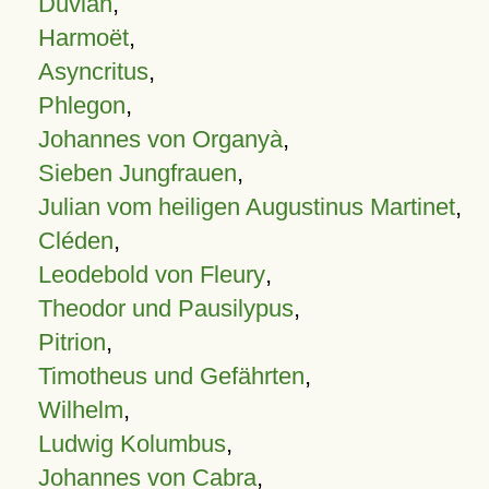
Duvian
,
Harmoët
,
Asyncritus
,
Phlegon
,
Johannes von Organyà
,
Sieben Jungfrauen
,
Julian vom heiligen Augustinus Martinet
,
Cléden
,
Leodebold von Fleury
,
Theodor und Pausilypus
,
Pitrion
,
Timotheus und Gefährten
,
Wilhelm
,
Ludwig Kolumbus
,
Johannes von Cabra
,