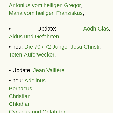
Antonius vom heiligen Gregor
,
Maria vom heiligen Franziskus
,
• Update:
Aodh Glas
,
Aidus und Gefährten
• neu:
Die 70 / 72 Jünger Jesu Christi
,
Toten-Auferwecker
,
• Update:
Jean Vallière
• neu:
Adelinus
Bernacus
Christian
Chlothar
Cyriacus und Gefährten