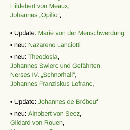
Hildebert von Meaux
,
Johannes „Opilio”
,
• Update:
Marie von der Menschwerdung
• neu:
Nazareno Lanciotti
• neu:
Theodosia
,
Johannes Swierc und Gefährten
,
Nerses IV. „Schnorhali”
,
Johannes Franziskus Lefranc
,
• Update:
Johannes de Brébeuf
• neu:
Alnobert von Seez
,
Gildard von Rouen
,