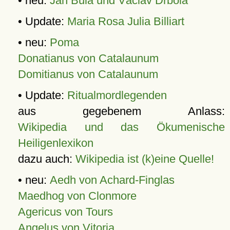
• neu:
Jan Bula und Václav Drbola
• Update:
Maria Rosa Julia Billiart
• neu:
Poma
Donatianus von Catalaunum
Domitianus von Catalaunum
• Update:
Ritualmordlegenden
aus gegebenem Anlass:
Wikipedia und das Ökumenische
Heiligenlexikon
dazu auch:
Wikipedia ist (k)eine Quelle!
• neu:
Aedh von Achard-Finglas
Maedhog von Clonmore
Agericus von Tours
Angelus von Vitoria