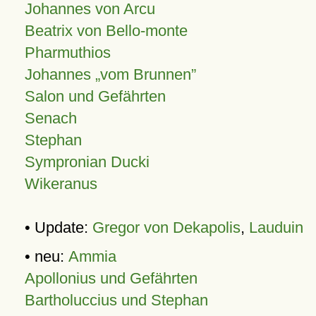
Johannes von Arcu
Beatrix von Bello-monte
Pharmuthios
Johannes
vom Brunnen
Salon und Gefährten
Senach
Stephan
Sympronian Ducki
Wikeranus
• Update:
Gregor von Dekapolis
,
Lauduin
• neu:
Ammia
Apollonius und Gefährten
Bartholuccius und Stephan