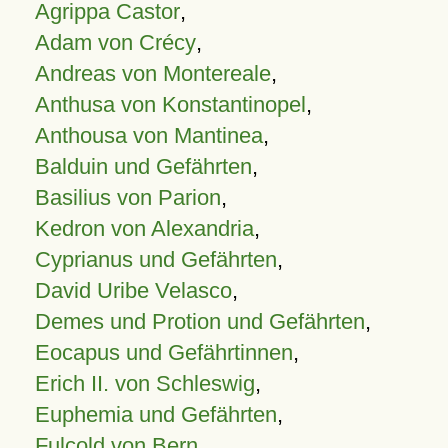
Agrippa Castor
,
Adam von Crécy
,
Andreas von Montereale
,
Anthusa von Konstantinopel
,
Anthousa von Mantinea
,
Balduin und Gefährten
,
Basilius von Parion
,
Kedron von Alexandria
,
Cyprianus und Gefährten
,
David Uribe Velasco
,
Demes und Protion und Gefährten
,
Eocapus und Gefährtinnen
,
Erich II. von Schleswig
,
Euphemia und Gefährten
,
Fulcold von Bern
,