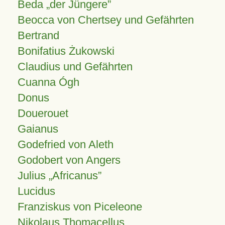
Beda „der Jüngere”
Beocca von Chertsey und Gefährten
Bertrand
Bonifatius Żukowski
Claudius und Gefährten
Cuanna Ógh
Donus
Douerouet
Gaianus
Godefried von Aleth
Godobert von Angers
Julius
Africanus
Lucidus
Franziskus von Piceleone
Nikolaus Thomacellus