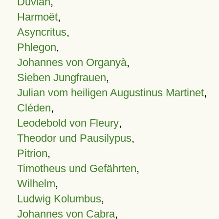
Duvian
,
Harmoët
,
Asyncritus
,
Phlegon
,
Johannes von Organyà
,
Sieben Jungfrauen
,
Julian vom heiligen Augustinus Martinet
,
Cléden
,
Leodebold von Fleury
,
Theodor und Pausilypus
,
Pitrion
,
Timotheus und Gefährten
,
Wilhelm
,
Ludwig Kolumbus
,
Johannes von Cabra
,