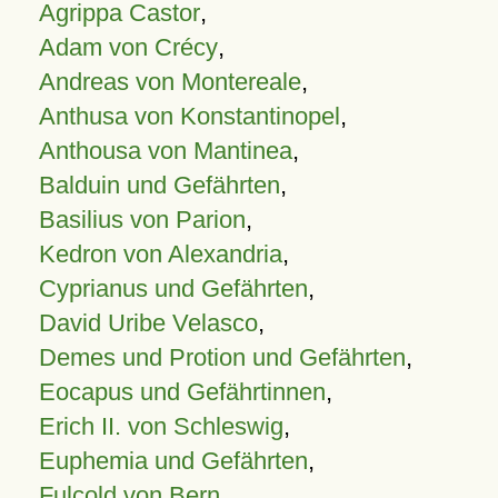
Agrippa Castor
,
Adam von Crécy
,
Andreas von Montereale
,
Anthusa von Konstantinopel
,
Anthousa von Mantinea
,
Balduin und Gefährten
,
Basilius von Parion
,
Kedron von Alexandria
,
Cyprianus und Gefährten
,
David Uribe Velasco
,
Demes und Protion und Gefährten
,
Eocapus und Gefährtinnen
,
Erich II. von Schleswig
,
Euphemia und Gefährten
,
Fulcold von Bern
,