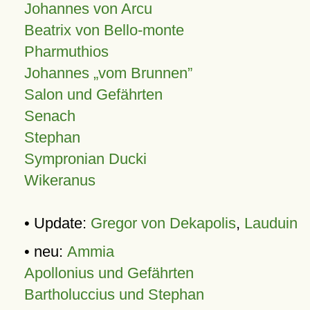
Johannes von Arcu
Beatrix von Bello-monte
Pharmuthios
Johannes
vom Brunnen
Salon und Gefährten
Senach
Stephan
Sympronian Ducki
Wikeranus
• Update:
Gregor von Dekapolis
,
Lauduin
• neu:
Ammia
Apollonius und Gefährten
Bartholuccius und Stephan