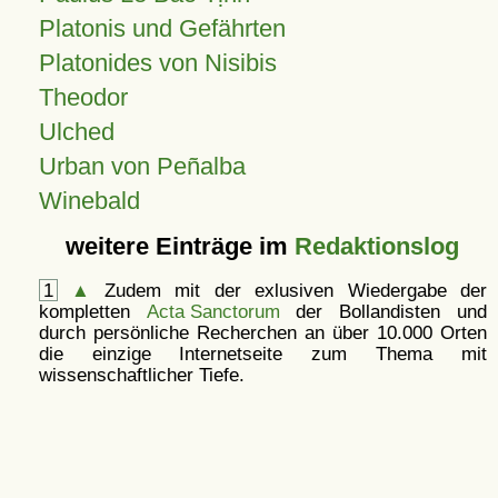
Platonis und Gefährten
Platonides von Nisibis
Theodor
Ulched
Urban von Peñalba
Winebald
weitere Einträge im
Redaktionslog
1
▲
Zudem mit der exlusiven Wiedergabe der
kompletten
Acta Sanctorum
der Bollandisten und
durch persönliche Recherchen an über 10.000 Orten
die einzige Internetseite zum Thema mit
wissenschaftlicher Tiefe.