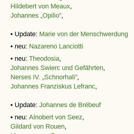
Hildebert von Meaux
,
Johannes „Opilio”
,
• Update:
Marie von der Menschwerdung
• neu:
Nazareno Lanciotti
• neu:
Theodosia
,
Johannes Swierc und Gefährten
,
Nerses IV. „Schnorhali”
,
Johannes Franziskus Lefranc
,
• Update:
Johannes de Brébeuf
• neu:
Alnobert von Seez
,
Gildard von Rouen
,