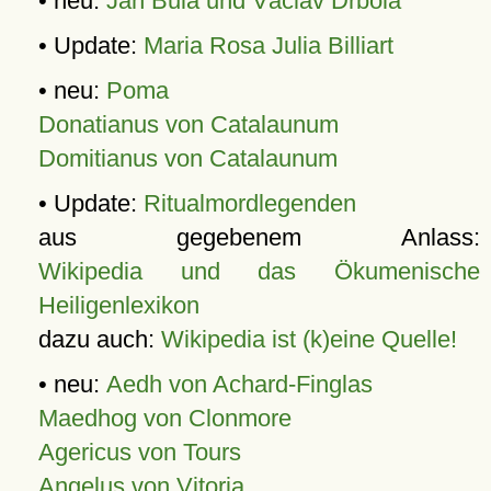
• neu:
Jan Bula und Václav Drbola
• Update:
Maria Rosa Julia Billiart
• neu:
Poma
Donatianus von Catalaunum
Domitianus von Catalaunum
• Update:
Ritualmordlegenden
aus gegebenem Anlass:
Wikipedia und das Ökumenische
Heiligenlexikon
dazu auch:
Wikipedia ist (k)eine Quelle!
• neu:
Aedh von Achard-Finglas
Maedhog von Clonmore
Agericus von Tours
Angelus von Vitoria