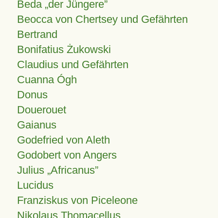
Beda „der Jüngere”
Beocca von Chertsey und Gefährten
Bertrand
Bonifatius Żukowski
Claudius und Gefährten
Cuanna Ógh
Donus
Douerouet
Gaianus
Godefried von Aleth
Godobert von Angers
Julius
Africanus
Lucidus
Franziskus von Piceleone
Nikolaus Thomacellus