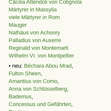
Cäcilia Attendoli von Cotignola
Märtyrer in Massylia
viele Märtyrer in Rom
Mauger
Nathäus von Achonry
Palladius von Auxerre
Reginald von Montemarti
Wilhelm VI. von Montpellier
• neu:
Béchara Abou Mrad
,
Fulton Sheen
,
Amantius von Como
,
Anna von Schlüsselberg
,
Bademus
,
Concessus und Gefährten
,