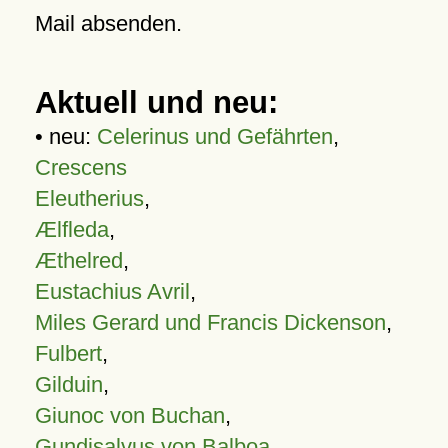
Mail absenden.
Aktuell und neu:
• neu:
Celerinus und Gefährten
,
Crescens
Eleutherius
,
Ælfleda
,
Æthelred
,
Eustachius Avril
,
Miles Gerard und Francis Dickenson
,
Fulbert
,
Gilduin
,
Giunoc von Buchan
,
Gundisalvus von Balboa
,