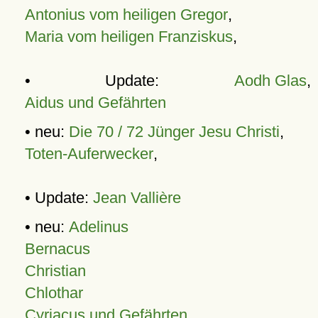
Antonius vom heiligen Gregor
,
Maria vom heiligen Franziskus
,
• Update:
Aodh Glas
,
Aidus und Gefährten
• neu:
Die 70 / 72 Jünger Jesu Christi
,
Toten-Auferwecker
,
• Update:
Jean Vallière
• neu:
Adelinus
Bernacus
Christian
Chlothar
Cyriacus und Gefährten