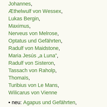
Johannes
,
Æthelwulf von Wessex
,
Lukas Bergin
,
Maximus
,
Nerveus von Melrose
,
Optatus und Gefährten
,
Radulf von Maidstone
,
Maria Jesús „a Luna”
,
Radulf von Sisteron
,
Tassach von Raholp
,
Thomaïs
,
Turibius von Le Mans
,
Wilicarus von Vienne
• neu:
Agapus und Gefährten
,