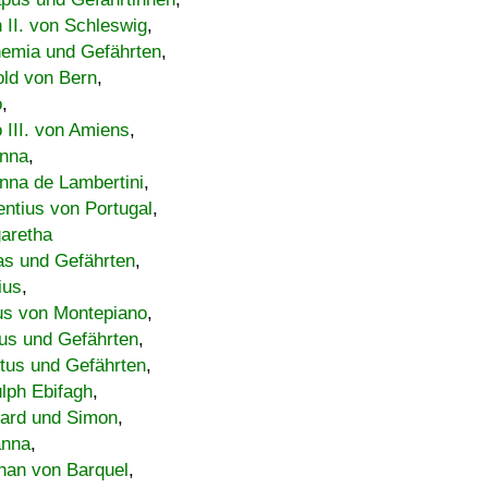
h II. von Schleswig
,
emia und Gefährten
,
old von Bern
,
o
,
 III. von Amiens
,
nna
,
nna de Lambertini
,
entius von Portugal
,
aretha
s und Gefährten
,
ius
,
us von Montepiano
,
us und Gefährten
,
tus und Gefährten
,
lph Ebifagh
,
ard und Simon
,
anna
,
han von Barquel
,