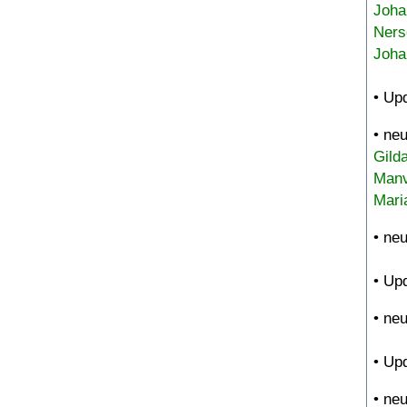
Joha
Ners
Joha
• Up
• ne
Gild
Manv
Mari
• ne
• Up
• ne
• Up
• ne