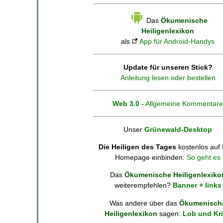
Das
Ökumenische
Heiligenlexikon
als
App für Android-Handys
Update für unseren Stick?
Anleitung lesen oder bestellen
Web 3.0
-
Allgemeine Kommentare
Unser
Grünewald-Desktop
Die Heiligen des Tages
kostenlos auf 
Homepage einbinden:
So geht es
Das
Ökumenische Heiligenlexiko
weiterempfehlen?
Banner + links
Was andere über das
Ökumenisch
Heiligenlexikon
sagen:
Lob und Kri