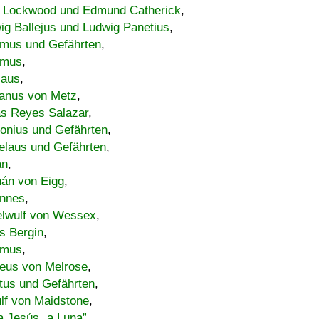
 Lockwood und Edmund Catherick
,
ig Ballejus und Ludwig Panetius
,
mus und Gefährten
,
imus
,
laus
,
nus von Metz
,
s Reyes Salazar
,
lonius und Gefährten
,
elaus und Gefährten
,
an
,
án von Eigg
,
nnes
,
lwulf von Wessex
,
s Bergin
,
imus
,
eus von Melrose
,
tus und Gefährten
,
lf von Maidstone
,
a Jesús „a Luna”
,