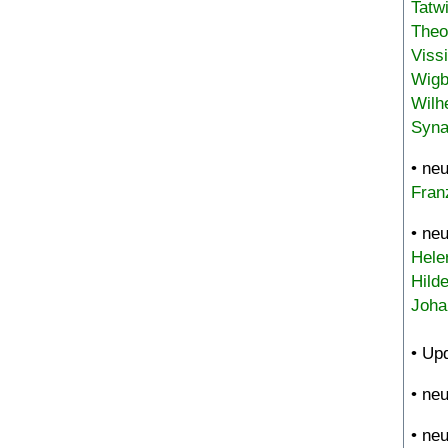
Tatw
Theo
Viss
Wigb
Wilh
Syna
• ne
Fran
• ne
Hele
Hild
Joha
• Up
• ne
• ne