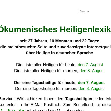
Ökumenisches Heiligenlexi
seit
27 Jahren, 10 Monaten und 22 Tagen
die meistbesuchte Seite und zuverlässigste Internetque
über Heilige in deutscher Sprache
Die Liste aller Heiligen für heute,
den 7. August
Die Liste aller Heiligen für morgen,
den 8. August
Der eine Tagesheilige für heute
, den 7. August
Der eine Tagesheilige für morgen
, den 8. August
Service:
Wir schicken Ihnen den
Tagesheiligen
jeden Mo
kostenlos in Ihr E-Mail-Postfach. Zum Bestellen bitte die
Mail-Formular
aufrufen und die Mail absenden.