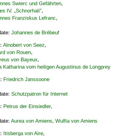
nnes Swierc und Gefährten
,
es IV. „Schnorhali”
,
nnes Franziskus Lefranc
,
date:
Johannes de Brébeuf
u:
Alnobert von Seez
,
ard von Rouen
,
eus von Bayeux
,
a Katharina vom heiligen Augustinus de Longprey
u:
Friedrich Janssoone
date:
Schutzpatron für Internet
u:
Petrus der Einsiedler
,
date:
Aurea von Amiens
,
Wulfia von Amiens
u:
Itisberga von Aire
,