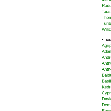
Radu
Tass
Tho
Turi
Wili
• ne
Agri
Adam
Andr
Anth
Anth
Bald
Basi
Kedr
Cypr
Davi
Deme
Eoca