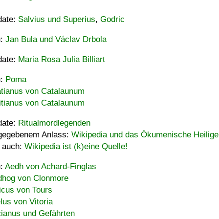
date:
Salvius und Superius
,
Godric
u:
Jan Bula und Václav Drbola
date:
Maria Rosa Julia Billiart
u:
Poma
tianus von Catalaunum
tianus von Catalaunum
date:
Ritualmordlegenden
gegebenem Anlass:
Wikipedia und das Ökumenische Heilige
 auch:
Wikipedia ist (k)eine Quelle!
u:
Aedh von Achard-Finglas
hog von Clonmore
icus von Tours
lus von Vitoria
ianus und Gefährten