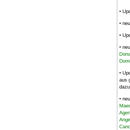
• Up
• ne
• Up
• ne
Dona
Domi
• Up
aus 
dazu
• ne
Maed
Ager
Ange
Canc