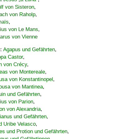
lf von Sisteron
,
ach von Raholp
,
maïs
,
bius von Le Mans
,
carus von Vienne
u:
Agapus und Gefährten
,
ppa Castor
,
 von Crécy
,
eas von Montereale
,
usa von Konstantinopel
,
ousa von Mantinea
,
uin und Gefährten
,
lius von Parion
,
on von Alexandria
,
ianus und Gefährten
,
d Uribe Velasco
,
s und Protion und Gefährten
,
pus und Gefährtinnen
,