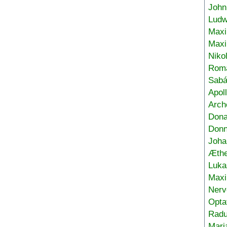
John
Ludw
Maxi
Max
Niko
Roma
Sabá
Apol
Arch
Don
Donn
Joha
Æthe
Luka
Max
Nerv
Opta
Radu
Mari