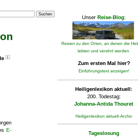
Suchen
Unser
Reise-Blog
:
kon
Reisen zu den Orten, an denen die Hei
lebten und verehrt werden.
lle
1
Zum ersten Mal hier?
Einführungstext anzeigen!
Heiligenlexikon aktuell:
200. Todestag:
Johanna-Antida Thouret
Heiligenlexikon aktuell-Archiv
rgen
ses
E-
Tageslosung