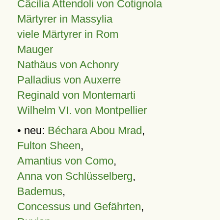
Cäcilia Attendoli von Cotignola
Märtyrer in Massylia
viele Märtyrer in Rom
Mauger
Nathäus von Achonry
Palladius von Auxerre
Reginald von Montemarti
Wilhelm VI. von Montpellier
• neu:
Béchara Abou Mrad
,
Fulton Sheen
,
Amantius von Como
,
Anna von Schlüsselberg
,
Bademus
,
Concessus und Gefährten
,