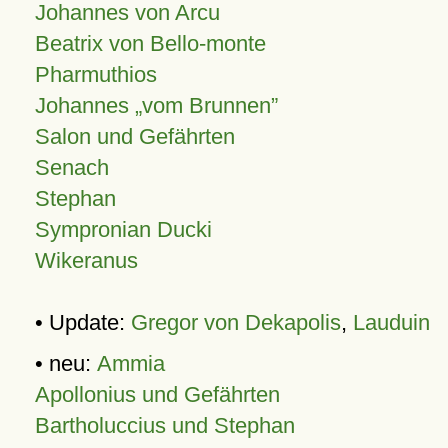
Johannes von Arcu
Beatrix von Bello-monte
Pharmuthios
Johannes
vom Brunnen
Salon und Gefährten
Senach
Stephan
Sympronian Ducki
Wikeranus
• Update:
Gregor von Dekapolis
,
Lauduin
• neu:
Ammia
Apollonius und Gefährten
Bartholuccius und Stephan