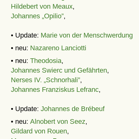
Hildebert von Meaux
,
Johannes „Opilio”
,
• Update:
Marie von der Menschwerdung
• neu:
Nazareno Lanciotti
• neu:
Theodosia
,
Johannes Swierc und Gefährten
,
Nerses IV. „Schnorhali”
,
Johannes Franziskus Lefranc
,
• Update:
Johannes de Brébeuf
• neu:
Alnobert von Seez
,
Gildard von Rouen
,