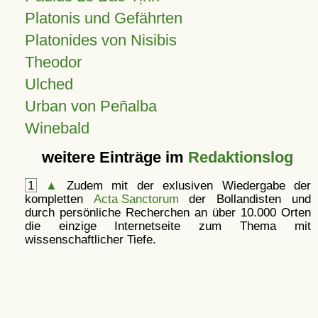
Platonis und Gefährten
Platonides von Nisibis
Theodor
Ulched
Urban von Peñalba
Winebald
weitere Einträge im
Redaktionslog
1
▲
Zudem mit der exlusiven Wiedergabe der
kompletten
Acta Sanctorum
der Bollandisten und
durch persönliche Recherchen an über 10.000 Orten
die einzige Internetseite zum Thema mit
wissenschaftlicher Tiefe.