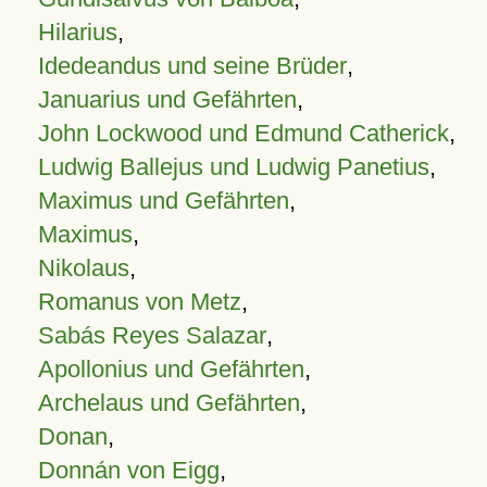
Hilarius
,
Idedeandus und seine Brüder
,
Januarius und Gefährten
,
John Lockwood und Edmund Catherick
,
Ludwig Ballejus und Ludwig Panetius
,
Maximus und Gefährten
,
Maximus
,
Nikolaus
,
Romanus von Metz
,
Sabás Reyes Salazar
,
Apollonius und Gefährten
,
Archelaus und Gefährten
,
Donan
,
Donnán von Eigg
,