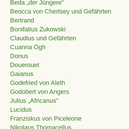
Beda „der Jüngere”
Beocca von Chertsey und Gefährten
Bertrand
Bonifatius Żukowski
Claudius und Gefährten
Cuanna Ógh
Donus
Douerouet
Gaianus
Godefried von Aleth
Godobert von Angers
Julius
Africanus
Lucidus
Franziskus von Piceleone
Nikolaus Thomacellus