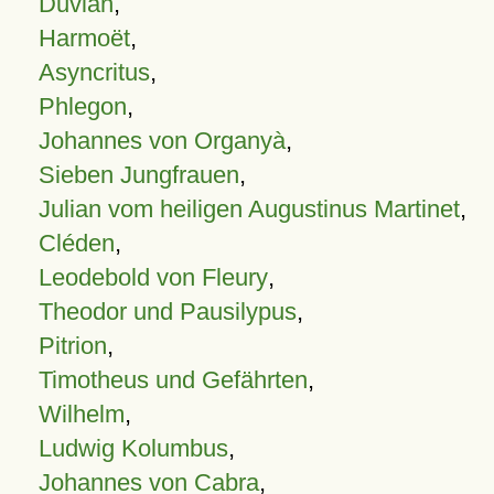
Duvian
,
Harmoët
,
Asyncritus
,
Phlegon
,
Johannes von Organyà
,
Sieben Jungfrauen
,
Julian vom heiligen Augustinus Martinet
,
Cléden
,
Leodebold von Fleury
,
Theodor und Pausilypus
,
Pitrion
,
Timotheus und Gefährten
,
Wilhelm
,
Ludwig Kolumbus
,
Johannes von Cabra
,