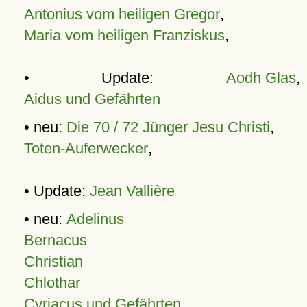
Antonius vom heiligen Gregor
,
Maria vom heiligen Franziskus
,
• Update:
Aodh Glas
,
Aidus und Gefährten
• neu:
Die 70 / 72 Jünger Jesu Christi
,
Toten-Auferwecker
,
• Update:
Jean Vallière
• neu:
Adelinus
Bernacus
Christian
Chlothar
Cyriacus und Gefährten