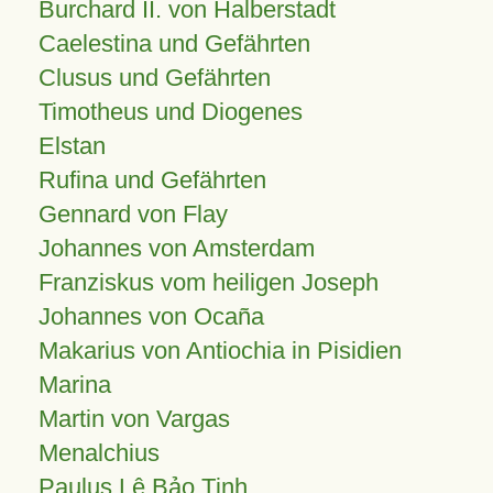
Burchard II. von Halberstadt
Caelestina und Gefährten
Clusus und Gefährten
Timotheus und Diogenes
Elstan
Rufina und Gefährten
Gennard von Flay
Johannes von Amsterdam
Franziskus vom heiligen Joseph
Johannes von Ocaña
Makarius von Antiochia in Pisidien
Marina
Martin von Vargas
Menalchius
Paulus Lê Bảo Tịnh