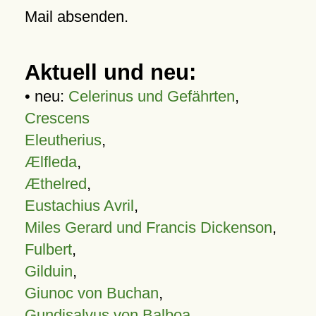
Mail absenden.
Aktuell und neu:
• neu:
Celerinus und Gefährten
,
Crescens
Eleutherius
,
Ælfleda
,
Æthelred
,
Eustachius Avril
,
Miles Gerard und Francis Dickenson
,
Fulbert
,
Gilduin
,
Giunoc von Buchan
,
Gundisalvus von Balboa
,