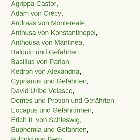
Agrippa Castor
,
Adam von Crécy
,
Andreas von Montereale
,
Anthusa von Konstantinopel
,
Anthousa von Mantinea
,
Balduin und Gefährten
,
Basilius von Parion
,
Kedron von Alexandria
,
Cyprianus und Gefährten
,
David Uribe Velasco
,
Demes und Protion und Gefährten
,
Eocapus und Gefährtinnen
,
Erich II. von Schleswig
,
Euphemia und Gefährten
,
Fulcold von Bern
,