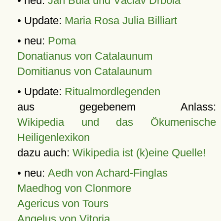
• neu:
Jan Bula und Václav Drbola
• Update:
Maria Rosa Julia Billiart
• neu:
Poma
Donatianus von Catalaunum
Domitianus von Catalaunum
• Update:
Ritualmordlegenden
aus gegebenem Anlass:
Wikipedia und das Ökumenische
Heiligenlexikon
dazu auch:
Wikipedia ist (k)eine Quelle!
• neu:
Aedh von Achard-Finglas
Maedhog von Clonmore
Agericus von Tours
Angelus von Vitoria