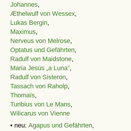
Johannes
,
Æthelwulf von Wessex
,
Lukas Bergin
,
Maximus
,
Nerveus von Melrose
,
Optatus und Gefährten
,
Radulf von Maidstone
,
Maria Jesús „a Luna”
,
Radulf von Sisteron
,
Tassach von Raholp
,
Thomaïs
,
Turibius von Le Mans
,
Wilicarus von Vienne
• neu:
Agapus und Gefährten
,