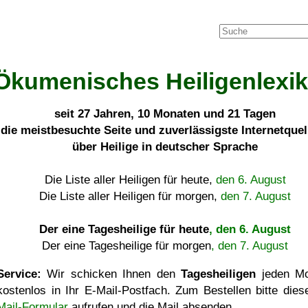
Ökumenisches Heiligenlexi
seit
27 Jahren, 10 Monaten und 21 Tagen
die meistbesuchte Seite und zuverlässigste Internetque
über Heilige in deutscher Sprache
Die Liste aller Heiligen für heute,
den 6. August
Die Liste aller Heiligen für morgen,
den 7. August
Der eine Tagesheilige für heute
, den 6. August
Der eine Tagesheilige für morgen
, den 7. August
Service:
Wir schicken Ihnen den
Tagesheiligen
jeden Mo
kostenlos in Ihr E-Mail-Postfach. Zum Bestellen bitte die
Mail-Formular
aufrufen und die Mail absenden.