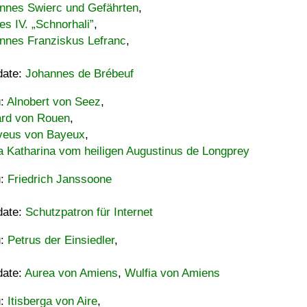
nnes Swierc und Gefährten
,
es IV. „Schnorhali”
,
nnes Franziskus Lefranc
,
date:
Johannes de Brébeuf
u:
Alnobert von Seez
,
ard von Rouen
,
eus von Bayeux
,
a Katharina vom heiligen Augustinus de Longprey
u:
Friedrich Janssoone
date:
Schutzpatron für Internet
u:
Petrus der Einsiedler
,
date:
Aurea von Amiens
,
Wulfia von Amiens
u:
Itisberga von Aire
,