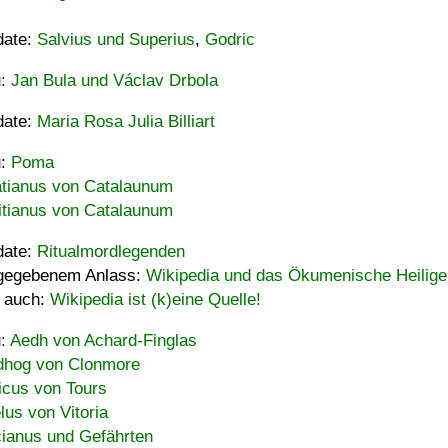
date:
Salvius und Superius
,
Godric
u:
Jan Bula und Václav Drbola
date:
Maria Rosa Julia Billiart
u:
Poma
tianus von Catalaunum
tianus von Catalaunum
date:
Ritualmordlegenden
gegebenem Anlass:
Wikipedia und das Ökumenische Heilige
 auch:
Wikipedia ist (k)eine Quelle!
u:
Aedh von Achard-Finglas
hog von Clonmore
icus von Tours
lus von Vitoria
ianus und Gefährten