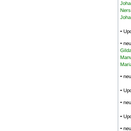
Joha
Ners
Joha
• Up
• ne
Gild
Manv
Mari
• ne
• Up
• ne
• Up
• ne