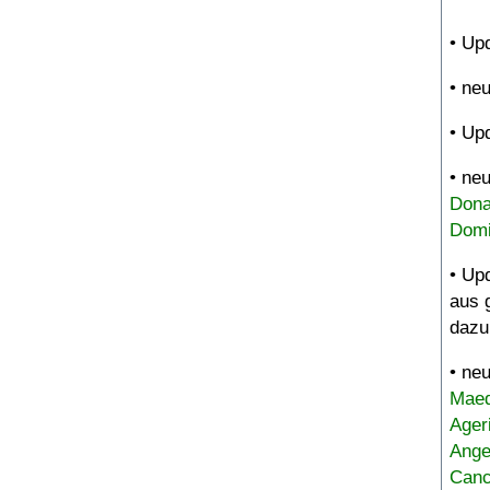
• Up
• ne
• Up
• ne
Dona
Domi
• Up
aus 
dazu
• ne
Maed
Ager
Ange
Canc