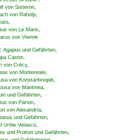
lf von Sisteron
,
ach von Raholp
,
maïs
,
bius von Le Mans
,
carus von Vienne
u:
Agapus und Gefährten
,
ppa Castor
,
 von Crécy
,
eas von Montereale
,
usa von Konstantinopel
,
ousa von Mantinea
,
uin und Gefährten
,
lius von Parion
,
on von Alexandria
,
ianus und Gefährten
,
d Uribe Velasco
,
s und Protion und Gefährten
,
pus und Gefährtinnen
,