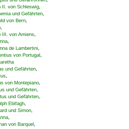
h II. von Schleswig
,
emia und Gefährten
,
old von Bern
,
o
,
 III. von Amiens
,
nna
,
nna de Lambertini
,
entius von Portugal
,
aretha
s und Gefährten
,
ius
,
us von Montepiano
,
us und Gefährten
,
tus und Gefährten
,
lph Ebifagh
,
ard und Simon
,
anna
,
han von Barquel
,