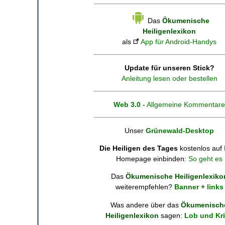
Das
Ökumenische
Heiligenlexikon
als
App für Android-Handys
Update für unseren Stick?
Anleitung lesen oder bestellen
Web 3.0
-
Allgemeine Kommentare
Unser
Grünewald-Desktop
Die Heiligen des Tages
kostenlos auf 
Homepage einbinden:
So geht es
Das
Ökumenische Heiligenlexiko
weiterempfehlen?
Banner + links
Was andere über das
Ökumenisch
Heiligenlexikon
sagen:
Lob und Kri