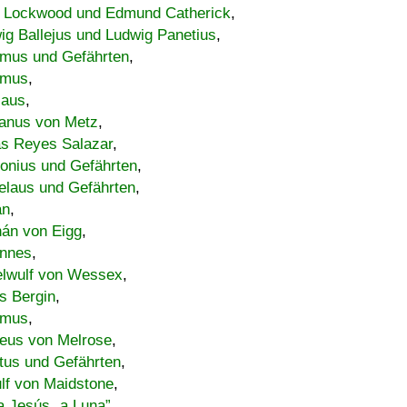
 Lockwood und Edmund Catherick
,
ig Ballejus und Ludwig Panetius
,
mus und Gefährten
,
imus
,
laus
,
nus von Metz
,
s Reyes Salazar
,
lonius und Gefährten
,
elaus und Gefährten
,
an
,
án von Eigg
,
nnes
,
lwulf von Wessex
,
s Bergin
,
imus
,
eus von Melrose
,
tus und Gefährten
,
lf von Maidstone
,
a Jesús „a Luna”
,