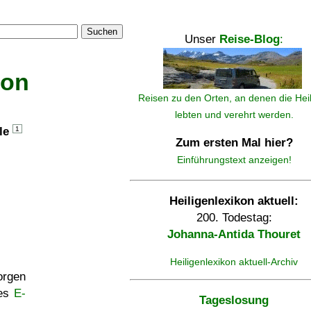
Suchen
Unser
Reise-Blog
:
kon
Reisen zu den Orten, an denen die Hei
lebten und verehrt werden.
lle
1
Zum ersten Mal hier?
Einführungstext anzeigen!
Heiligenlexikon aktuell:
200. Todestag:
Johanna-Antida Thouret
Heiligenlexikon aktuell-Archiv
rgen
ses
E-
Tageslosung