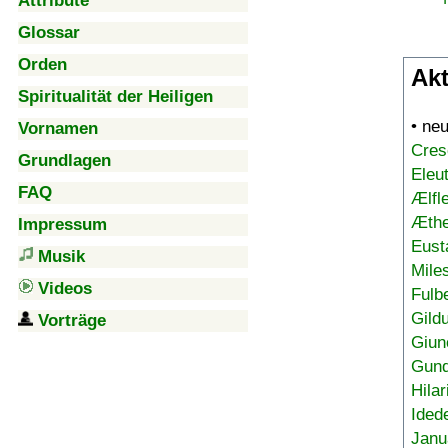
Attribute
Glossar
Orden
Akt
Spiritualität der Heiligen
• ne
Vornamen
Cres
Grundlagen
Eleu
FAQ
Ælfl
Æthe
Impressum
Eust
Musik
Mile
Videos
Fulb
Gild
Vorträge
Giun
Gund
Hilar
Ided
Janu