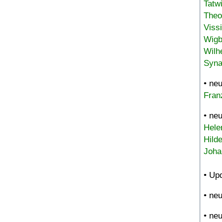
Tatw
Theo
Viss
Wigb
Wilh
Syna
• ne
Fran
• ne
Hele
Hild
Joha
• Up
• ne
• ne