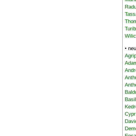
Radu
Tass
Tho
Turi
Wili
• ne
Agri
Adam
Andr
Anth
Anth
Bald
Basi
Kedr
Cypr
Davi
Deme
Eoca