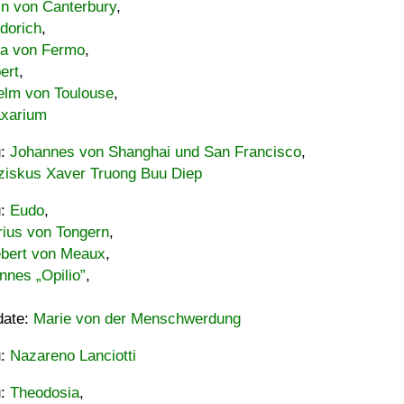
in von Canterbury
,
dorich
,
ia von Fermo
,
ert
,
elm von Toulouse
,
xarium
u:
Johannes von Shanghai und San Francisco
,
ziskus Xaver Truong Buu Diep
u:
Eudo
,
rius von Tongern
,
ebert von Meaux
,
nnes „Opilio”
,
date:
Marie von der Menschwerdung
u:
Nazareno Lanciotti
u:
Theodosia
,