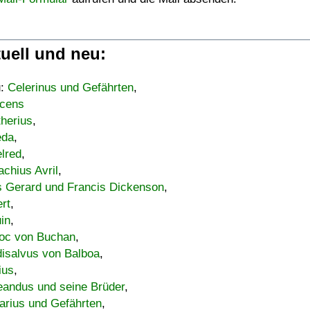
uell und neu:
u:
Celerinus und Gefährten
,
cens
therius
,
eda
,
lred
,
achius Avril
,
s Gerard und Francis Dickenson
,
ert
,
uin
,
oc von Buchan
,
isalvus von Balboa
,
ius
,
eandus und seine Brüder
,
arius und Gefährten
,