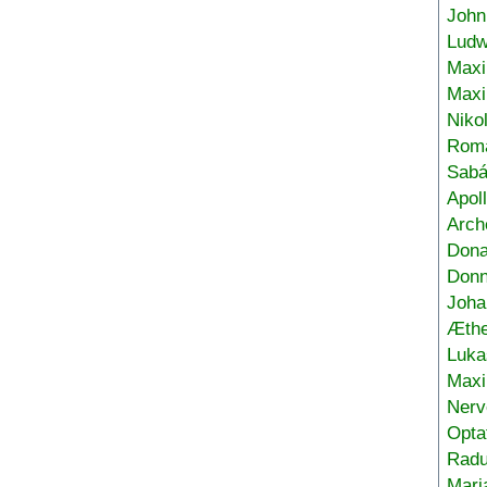
John
Ludw
Maxi
Max
Niko
Roma
Sabá
Apol
Arch
Don
Donn
Joha
Æthe
Luka
Max
Nerv
Opta
Radu
Mari