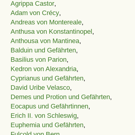
Agrippa Castor
,
Adam von Crécy
,
Andreas von Montereale
,
Anthusa von Konstantinopel
,
Anthousa von Mantinea
,
Balduin und Gefährten
,
Basilius von Parion
,
Kedron von Alexandria
,
Cyprianus und Gefährten
,
David Uribe Velasco
,
Demes und Protion und Gefährten
,
Eocapus und Gefährtinnen
,
Erich II. von Schleswig
,
Euphemia und Gefährten
,
Fulcold von Bern
,