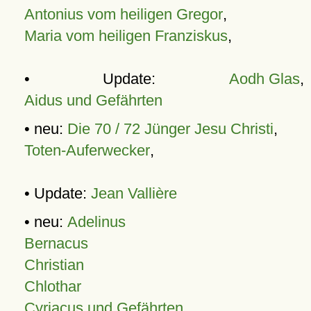
Antonius vom heiligen Gregor
,
Maria vom heiligen Franziskus
,
• Update:
Aodh Glas
,
Aidus und Gefährten
• neu:
Die 70 / 72 Jünger Jesu Christi
,
Toten-Auferwecker
,
• Update:
Jean Vallière
• neu:
Adelinus
Bernacus
Christian
Chlothar
Cyriacus und Gefährten