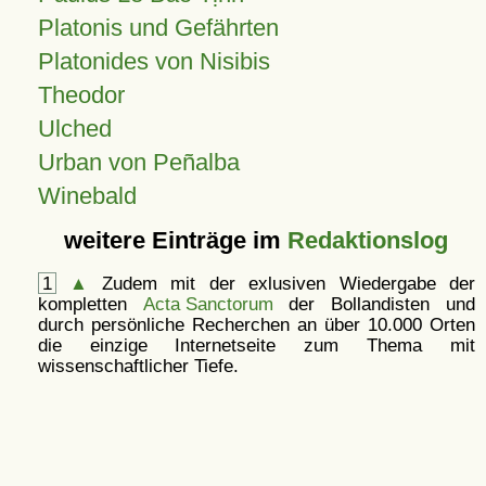
Platonis und Gefährten
Platonides von Nisibis
Theodor
Ulched
Urban von Peñalba
Winebald
weitere Einträge im
Redaktionslog
1
▲
Zudem mit der exlusiven Wiedergabe der
kompletten
Acta Sanctorum
der Bollandisten und
durch persönliche Recherchen an über 10.000 Orten
die einzige Internetseite zum Thema mit
wissenschaftlicher Tiefe.