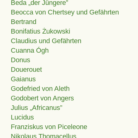
Beda „der Jüngere”
Beocca von Chertsey und Gefährten
Bertrand
Bonifatius Żukowski
Claudius und Gefährten
Cuanna Ógh
Donus
Douerouet
Gaianus
Godefried von Aleth
Godobert von Angers
Julius
Africanus
Lucidus
Franziskus von Piceleone
Nikolaus Thomacellus