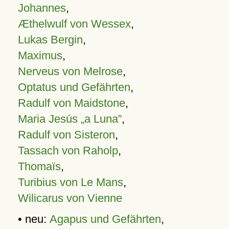
Johannes
,
Æthelwulf von Wessex
,
Lukas Bergin
,
Maximus
,
Nerveus von Melrose
,
Optatus und Gefährten
,
Radulf von Maidstone
,
Maria Jesús „a Luna”
,
Radulf von Sisteron
,
Tassach von Raholp
,
Thomaïs
,
Turibius von Le Mans
,
Wilicarus von Vienne
• neu:
Agapus und Gefährten
,