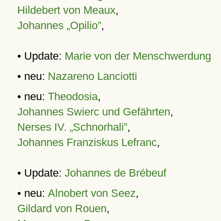
Hildebert von Meaux
,
Johannes „Opilio”
,
• Update:
Marie von der Menschwerdung
• neu:
Nazareno Lanciotti
• neu:
Theodosia
,
Johannes Swierc und Gefährten
,
Nerses IV. „Schnorhali”
,
Johannes Franziskus Lefranc
,
• Update:
Johannes de Brébeuf
• neu:
Alnobert von Seez
,
Gildard von Rouen
,