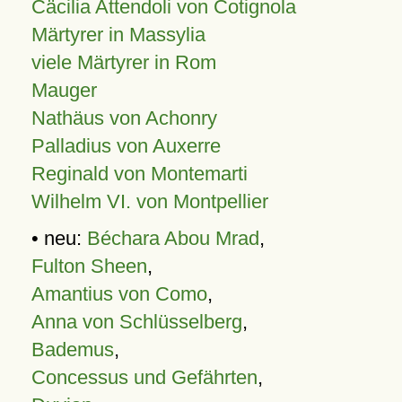
Cäcilia Attendoli von Cotignola
Märtyrer in Massylia
viele Märtyrer in Rom
Mauger
Nathäus von Achonry
Palladius von Auxerre
Reginald von Montemarti
Wilhelm VI. von Montpellier
• neu:
Béchara Abou Mrad
,
Fulton Sheen
,
Amantius von Como
,
Anna von Schlüsselberg
,
Bademus
,
Concessus und Gefährten
,