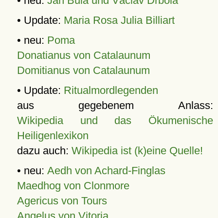
• neu:
Jan Bula und Václav Drbola
• Update:
Maria Rosa Julia Billiart
• neu:
Poma
Donatianus von Catalaunum
Domitianus von Catalaunum
• Update:
Ritualmordlegenden
aus gegebenem Anlass:
Wikipedia und das Ökumenische
Heiligenlexikon
dazu auch:
Wikipedia ist (k)eine Quelle!
• neu:
Aedh von Achard-Finglas
Maedhog von Clonmore
Agericus von Tours
Angelus von Vitoria