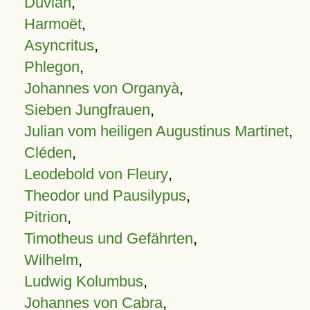
Duvian
,
Harmoët
,
Asyncritus
,
Phlegon
,
Johannes von Organyà
,
Sieben Jungfrauen
,
Julian vom heiligen Augustinus Martinet
,
Cléden
,
Leodebold von Fleury
,
Theodor und Pausilypus
,
Pitrion
,
Timotheus und Gefährten
,
Wilhelm
,
Ludwig Kolumbus
,
Johannes von Cabra
,