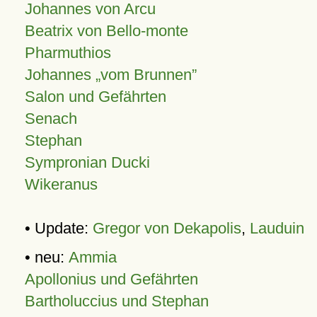
Johannes von Arcu
Beatrix von Bello-monte
Pharmuthios
Johannes
vom Brunnen
Salon und Gefährten
Senach
Stephan
Sympronian Ducki
Wikeranus
• Update:
Gregor von Dekapolis
,
Lauduin
• neu:
Ammia
Apollonius und Gefährten
Bartholuccius und Stephan