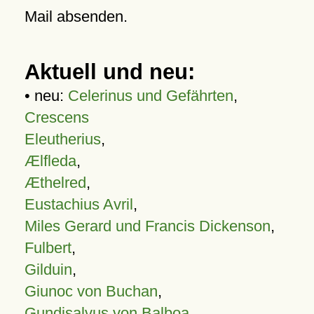
Mail absenden.
Aktuell und neu:
• neu:
Celerinus und Gefährten
,
Crescens
Eleutherius
,
Ælfleda
,
Æthelred
,
Eustachius Avril
,
Miles Gerard und Francis Dickenson
,
Fulbert
,
Gilduin
,
Giunoc von Buchan
,
Gundisalvus von Balboa
,