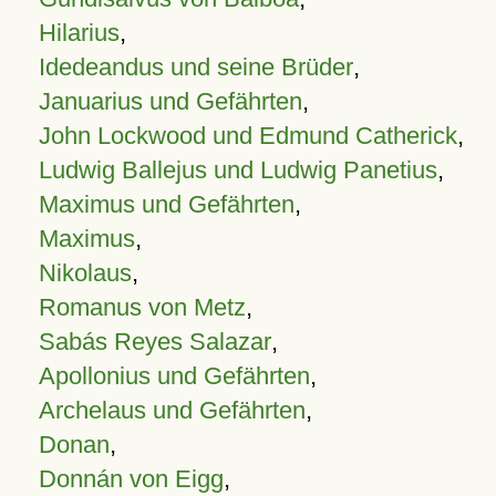
Hilarius
,
Idedeandus und seine Brüder
,
Januarius und Gefährten
,
John Lockwood und Edmund Catherick
,
Ludwig Ballejus und Ludwig Panetius
,
Maximus und Gefährten
,
Maximus
,
Nikolaus
,
Romanus von Metz
,
Sabás Reyes Salazar
,
Apollonius und Gefährten
,
Archelaus und Gefährten
,
Donan
,
Donnán von Eigg
,