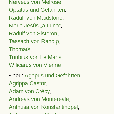
Nerveus von Melrose
,
Optatus und Gefährten
,
Radulf von Maidstone
,
Maria Jesús „a Luna”
,
Radulf von Sisteron
,
Tassach von Raholp
,
Thomaïs
,
Turibius von Le Mans
,
Wilicarus von Vienne
• neu:
Agapus und Gefährten
,
Agrippa Castor
,
Adam von Crécy
,
Andreas von Montereale
,
Anthusa von Konstantinopel
,