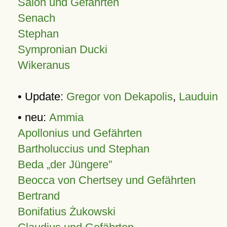
Salon und Gefährten
Senach
Stephan
Sympronian Ducki
Wikeranus
• Update:
Gregor von Dekapolis
,
Lauduin
• neu:
Ammia
Apollonius und Gefährten
Bartholuccius und Stephan
Beda „der Jüngere”
Beocca von Chertsey und Gefährten
Bertrand
Bonifatius Żukowski