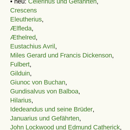
• neu:
Celerinus und Gefährten
,
Crescens
Eleutherius
,
Ælfleda
,
Æthelred
,
Eustachius Avril
,
Miles Gerard und Francis Dickenson
,
Fulbert
,
Gilduin
,
Giunoc von Buchan
,
Gundisalvus von Balboa
,
Hilarius
,
Idedeandus und seine Brüder
,
Januarius und Gefährten
,
John Lockwood und Edmund Catherick
,