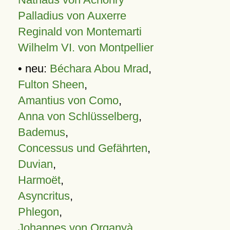
Palladius von Auxerre
Reginald von Montemarti
Wilhelm VI. von Montpellier
• neu:
Béchara Abou Mrad
,
Fulton Sheen
,
Amantius von Como
,
Anna von Schlüsselberg
,
Bademus
,
Concessus und Gefährten
,
Duvian
,
Harmoët
,
Asyncritus
,
Phlegon
,
Johannes von Organyà
,