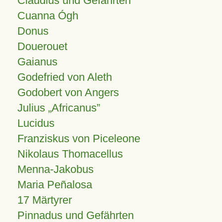
Claudius und Gefährten
Cuanna Ógh
Donus
Douerouet
Gaianus
Godefried von Aleth
Godobert von Angers
Julius
Africanus
Lucidus
Franziskus von Piceleone
Nikolaus Thomacellus
Menna-Jakobus
Maria Peñalosa
17 Märtyrer
Pinnadus und Gefährten