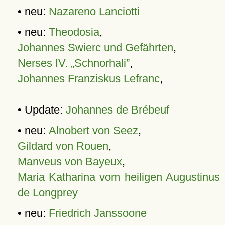
• neu:
Nazareno Lanciotti
• neu:
Theodosia
,
Johannes Swierc und Gefährten
,
Nerses IV. „Schnorhali”
,
Johannes Franziskus Lefranc
,
• Update:
Johannes de Brébeuf
• neu:
Alnobert von Seez
,
Gildard von Rouen
,
Manveus von Bayeux
,
Maria Katharina vom heiligen Augustinus
de Longprey
• neu:
Friedrich Janssoone