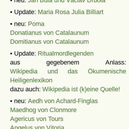
• neu:
Jan Bula und Václav Drbola
• Update:
Maria Rosa Julia Billiart
• neu:
Poma
Donatianus von Catalaunum
Domitianus von Catalaunum
• Update:
Ritualmordlegenden
aus gegebenem Anlass:
Wikipedia und das Ökumenische
Heiligenlexikon
dazu auch:
Wikipedia ist (k)eine Quelle!
• neu:
Aedh von Achard-Finglas
Maedhog von Clonmore
Agericus von Tours
Angelus von Vitoria