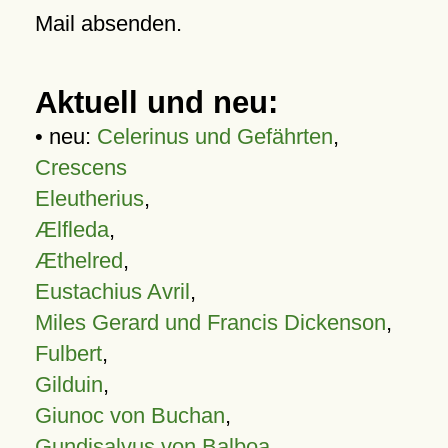
Mail absenden.
Aktuell und neu:
• neu:
Celerinus und Gefährten
,
Crescens
Eleutherius
,
Ælfleda
,
Æthelred
,
Eustachius Avril
,
Miles Gerard und Francis Dickenson
,
Fulbert
,
Gilduin
,
Giunoc von Buchan
,
Gundisalvus von Balboa
,