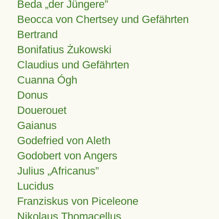
Beda „der Jüngere”
Beocca von Chertsey und Gefährten
Bertrand
Bonifatius Żukowski
Claudius und Gefährten
Cuanna Ógh
Donus
Douerouet
Gaianus
Godefried von Aleth
Godobert von Angers
Julius
Africanus
Lucidus
Franziskus von Piceleone
Nikolaus Thomacellus