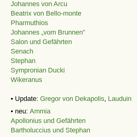
Johannes von Arcu
Beatrix von Bello-monte
Pharmuthios
Johannes
vom Brunnen
Salon und Gefährten
Senach
Stephan
Sympronian Ducki
Wikeranus
• Update:
Gregor von Dekapolis
,
Lauduin
• neu:
Ammia
Apollonius und Gefährten
Bartholuccius und Stephan