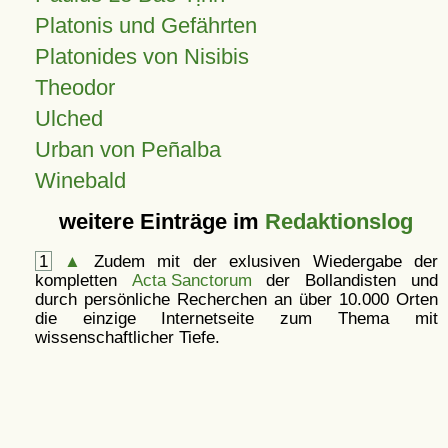
Platonis und Gefährten
Platonides von Nisibis
Theodor
Ulched
Urban von Peñalba
Winebald
weitere Einträge im
Redaktionslog
1
▲
Zudem mit der exlusiven Wiedergabe der
kompletten
Acta Sanctorum
der Bollandisten und
durch persönliche Recherchen an über 10.000 Orten
die einzige Internetseite zum Thema mit
wissenschaftlicher Tiefe.