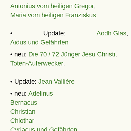
Antonius vom heiligen Gregor
,
Maria vom heiligen Franziskus
,
• Update:
Aodh Glas
,
Aidus und Gefährten
• neu:
Die 70 / 72 Jünger Jesu Christi
,
Toten-Auferwecker
,
• Update:
Jean Vallière
• neu:
Adelinus
Bernacus
Christian
Chlothar
Cyriacus und Gefährten