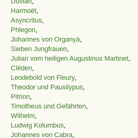
Duvian
,
Harmoët
,
Asyncritus
,
Phlegon
,
Johannes von Organyà
,
Sieben Jungfrauen
,
Julian vom heiligen Augustinus Martinet
,
Cléden
,
Leodebold von Fleury
,
Theodor und Pausilypus
,
Pitrion
,
Timotheus und Gefährten
,
Wilhelm
,
Ludwig Kolumbus
,
Johannes von Cabra
,