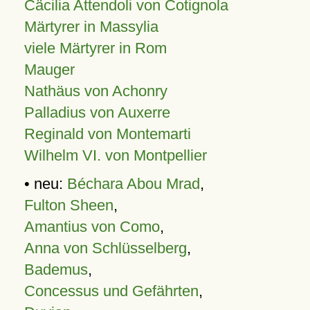
Cäcilia Attendoli von Cotignola
Märtyrer in Massylia
viele Märtyrer in Rom
Mauger
Nathäus von Achonry
Palladius von Auxerre
Reginald von Montemarti
Wilhelm VI. von Montpellier
• neu:
Béchara Abou Mrad
,
Fulton Sheen
,
Amantius von Como
,
Anna von Schlüsselberg
,
Bademus
,
Concessus und Gefährten
,