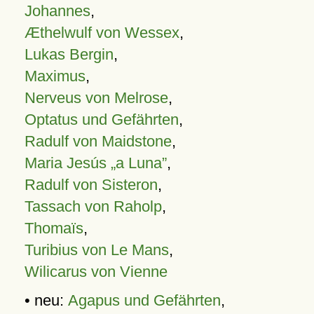
Johannes
,
Æthelwulf von Wessex
,
Lukas Bergin
,
Maximus
,
Nerveus von Melrose
,
Optatus und Gefährten
,
Radulf von Maidstone
,
Maria Jesús „a Luna”
,
Radulf von Sisteron
,
Tassach von Raholp
,
Thomaïs
,
Turibius von Le Mans
,
Wilicarus von Vienne
• neu:
Agapus und Gefährten
,