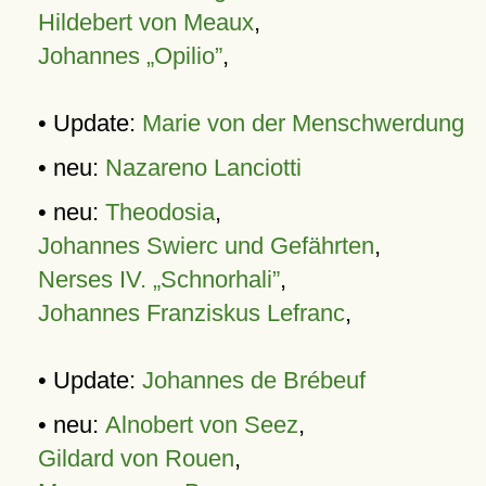
Hildebert von Meaux
,
Johannes „Opilio”
,
• Update:
Marie von der Menschwerdung
• neu:
Nazareno Lanciotti
• neu:
Theodosia
,
Johannes Swierc und Gefährten
,
Nerses IV. „Schnorhali”
,
Johannes Franziskus Lefranc
,
• Update:
Johannes de Brébeuf
• neu:
Alnobert von Seez
,
Gildard von Rouen
,