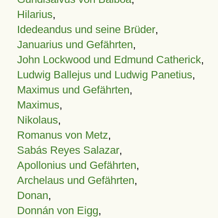
Hilarius
,
Idedeandus und seine Brüder
,
Januarius und Gefährten
,
John Lockwood und Edmund Catherick
,
Ludwig Ballejus und Ludwig Panetius
,
Maximus und Gefährten
,
Maximus
,
Nikolaus
,
Romanus von Metz
,
Sabás Reyes Salazar
,
Apollonius und Gefährten
,
Archelaus und Gefährten
,
Donan
,
Donnán von Eigg
,