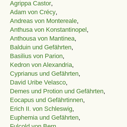
Agrippa Castor
,
Adam von Crécy
,
Andreas von Montereale
,
Anthusa von Konstantinopel
,
Anthousa von Mantinea
,
Balduin und Gefährten
,
Basilius von Parion
,
Kedron von Alexandria
,
Cyprianus und Gefährten
,
David Uribe Velasco
,
Demes und Protion und Gefährten
,
Eocapus und Gefährtinnen
,
Erich II. von Schleswig
,
Euphemia und Gefährten
,
Fulcold von Bern
,