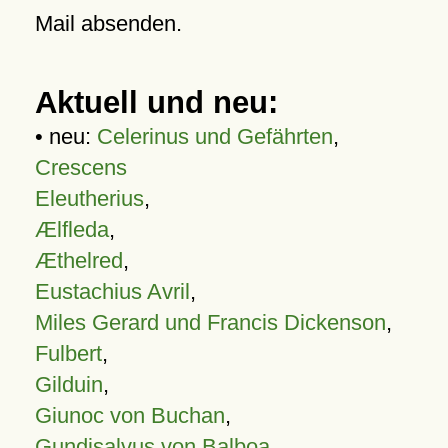
Mail absenden.
Aktuell und neu:
• neu:
Celerinus und Gefährten
,
Crescens
Eleutherius
,
Ælfleda
,
Æthelred
,
Eustachius Avril
,
Miles Gerard und Francis Dickenson
,
Fulbert
,
Gilduin
,
Giunoc von Buchan
,
Gundisalvus von Balboa
,