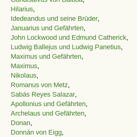
Hilarius
,
Idedeandus und seine Brüder
,
Januarius und Gefährten
,
John Lockwood und Edmund Catherick
,
Ludwig Ballejus und Ludwig Panetius
,
Maximus und Gefährten
,
Maximus
,
Nikolaus
,
Romanus von Metz
,
Sabás Reyes Salazar
,
Apollonius und Gefährten
,
Archelaus und Gefährten
,
Donan
,
Donnán von Eigg
,