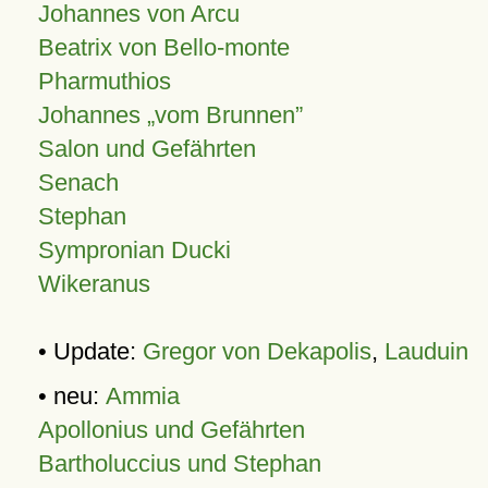
Johannes von Arcu
Beatrix von Bello-monte
Pharmuthios
Johannes
vom Brunnen
Salon und Gefährten
Senach
Stephan
Sympronian Ducki
Wikeranus
• Update:
Gregor von Dekapolis
,
Lauduin
• neu:
Ammia
Apollonius und Gefährten
Bartholuccius und Stephan