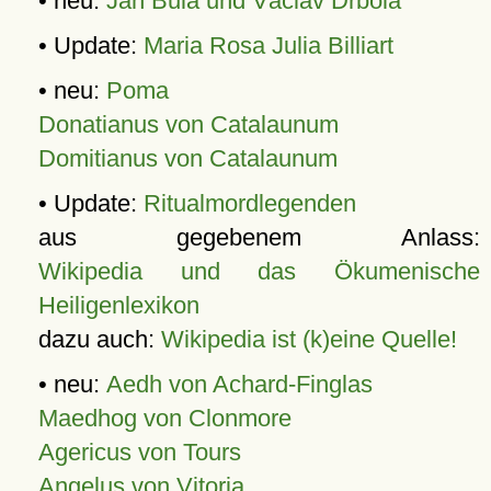
• neu:
Jan Bula und Václav Drbola
• Update:
Maria Rosa Julia Billiart
• neu:
Poma
Donatianus von Catalaunum
Domitianus von Catalaunum
• Update:
Ritualmordlegenden
aus gegebenem Anlass:
Wikipedia und das Ökumenische
Heiligenlexikon
dazu auch:
Wikipedia ist (k)eine Quelle!
• neu:
Aedh von Achard-Finglas
Maedhog von Clonmore
Agericus von Tours
Angelus von Vitoria