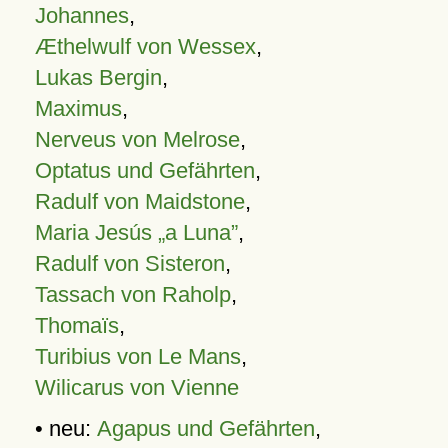
Johannes
,
Æthelwulf von Wessex
,
Lukas Bergin
,
Maximus
,
Nerveus von Melrose
,
Optatus und Gefährten
,
Radulf von Maidstone
,
Maria Jesús „a Luna”
,
Radulf von Sisteron
,
Tassach von Raholp
,
Thomaïs
,
Turibius von Le Mans
,
Wilicarus von Vienne
• neu:
Agapus und Gefährten
,