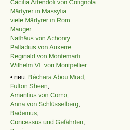
Cäcilia Attendoli von Cotignola
Märtyrer in Massylia
viele Märtyrer in Rom
Mauger
Nathäus von Achonry
Palladius von Auxerre
Reginald von Montemarti
Wilhelm VI. von Montpellier
• neu:
Béchara Abou Mrad
,
Fulton Sheen
,
Amantius von Como
,
Anna von Schlüsselberg
,
Bademus
,
Concessus und Gefährten
,