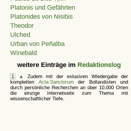
Platonis und Gefährten
Platonides von Nisibis
Theodor
Ulched
Urban von Peñalba
Winebald
weitere Einträge im
Redaktionslog
1
▲
Zudem mit der exlusiven Wiedergabe der
kompletten
Acta Sanctorum
der Bollandisten und
durch persönliche Recherchen an über 10.000 Orten
die einzige Internetseite zum Thema mit
wissenschaftlicher Tiefe.