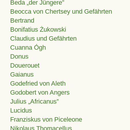
Beda „der Jüngere”
Beocca von Chertsey und Gefährten
Bertrand
Bonifatius Żukowski
Claudius und Gefährten
Cuanna Ógh
Donus
Douerouet
Gaianus
Godefried von Aleth
Godobert von Angers
Julius
Africanus
Lucidus
Franziskus von Piceleone
Nikolaus Thomacellus