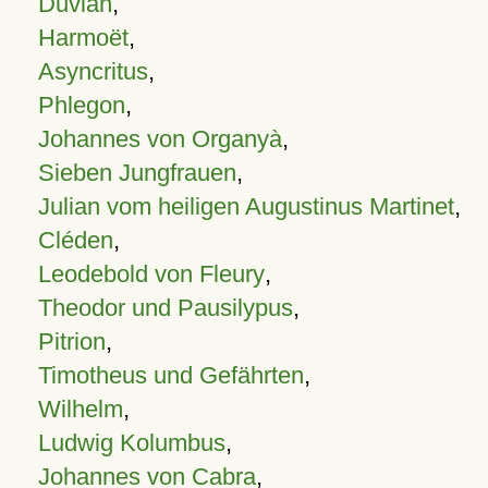
Duvian
,
Harmoët
,
Asyncritus
,
Phlegon
,
Johannes von Organyà
,
Sieben Jungfrauen
,
Julian vom heiligen Augustinus Martinet
,
Cléden
,
Leodebold von Fleury
,
Theodor und Pausilypus
,
Pitrion
,
Timotheus und Gefährten
,
Wilhelm
,
Ludwig Kolumbus
,
Johannes von Cabra
,