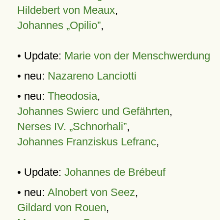
Hildebert von Meaux
,
Johannes „Opilio”
,
• Update:
Marie von der Menschwerdung
• neu:
Nazareno Lanciotti
• neu:
Theodosia
,
Johannes Swierc und Gefährten
,
Nerses IV. „Schnorhali”
,
Johannes Franziskus Lefranc
,
• Update:
Johannes de Brébeuf
• neu:
Alnobert von Seez
,
Gildard von Rouen
,