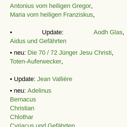
Antonius vom heiligen Gregor
,
Maria vom heiligen Franziskus
,
• Update:
Aodh Glas
,
Aidus und Gefährten
• neu:
Die 70 / 72 Jünger Jesu Christi
,
Toten-Auferwecker
,
• Update:
Jean Vallière
• neu:
Adelinus
Bernacus
Christian
Chlothar
Cyriacus und Gefährten