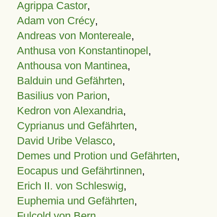
Agrippa Castor
,
Adam von Crécy
,
Andreas von Montereale
,
Anthusa von Konstantinopel
,
Anthousa von Mantinea
,
Balduin und Gefährten
,
Basilius von Parion
,
Kedron von Alexandria
,
Cyprianus und Gefährten
,
David Uribe Velasco
,
Demes und Protion und Gefährten
,
Eocapus und Gefährtinnen
,
Erich II. von Schleswig
,
Euphemia und Gefährten
,
Fulcold von Bern
,