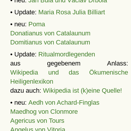
• neu:
Jan Bula und Václav Drbola
• Update:
Maria Rosa Julia Billiart
• neu:
Poma
Donatianus von Catalaunum
Domitianus von Catalaunum
• Update:
Ritualmordlegenden
aus gegebenem Anlass:
Wikipedia und das Ökumenische
Heiligenlexikon
dazu auch:
Wikipedia ist (k)eine Quelle!
• neu:
Aedh von Achard-Finglas
Maedhog von Clonmore
Agericus von Tours
Angelus von Vitoria