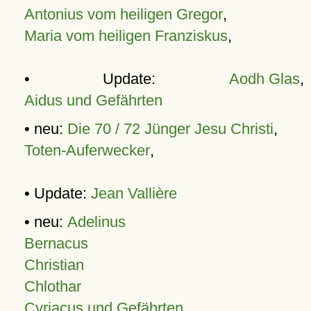
Antonius vom heiligen Gregor
,
Maria vom heiligen Franziskus
,
• Update:
Aodh Glas
,
Aidus und Gefährten
• neu:
Die 70 / 72 Jünger Jesu Christi
,
Toten-Auferwecker
,
• Update:
Jean Vallière
• neu:
Adelinus
Bernacus
Christian
Chlothar
Cyriacus und Gefährten