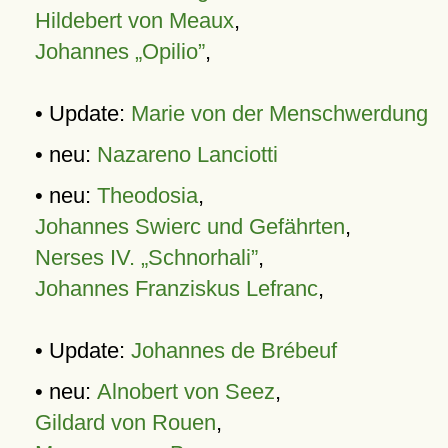
Hildebert von Meaux
,
Johannes „Opilio”
,
• Update:
Marie von der Menschwerdung
• neu:
Nazareno Lanciotti
• neu:
Theodosia
,
Johannes Swierc und Gefährten
,
Nerses IV. „Schnorhali”
,
Johannes Franziskus Lefranc
,
• Update:
Johannes de Brébeuf
• neu:
Alnobert von Seez
,
Gildard von Rouen
,