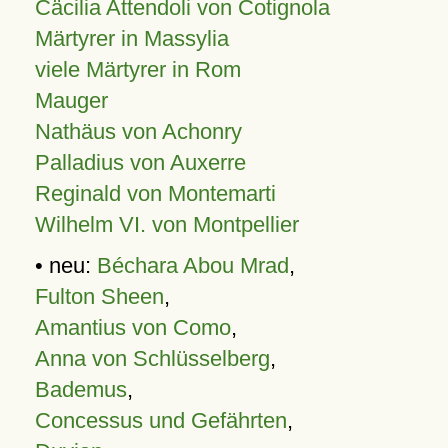
Cäcilia Attendoli von Cotignola
Märtyrer in Massylia
viele Märtyrer in Rom
Mauger
Nathäus von Achonry
Palladius von Auxerre
Reginald von Montemarti
Wilhelm VI. von Montpellier
• neu:
Béchara Abou Mrad
,
Fulton Sheen
,
Amantius von Como
,
Anna von Schlüsselberg
,
Bademus
,
Concessus und Gefährten
,