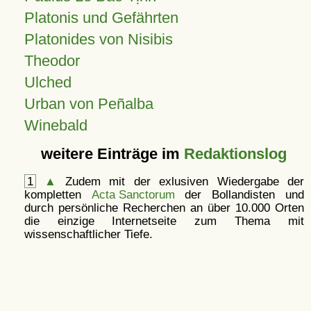
Platonis und Gefährten
Platonides von Nisibis
Theodor
Ulched
Urban von Peñalba
Winebald
weitere Einträge im
Redaktionslog
1
▲
Zudem mit der exlusiven Wiedergabe der
kompletten
Acta Sanctorum
der Bollandisten und
durch persönliche Recherchen an über 10.000 Orten
die einzige Internetseite zum Thema mit
wissenschaftlicher Tiefe.