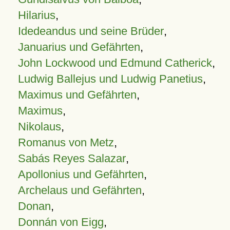
Hilarius
,
Idedeandus und seine Brüder
,
Januarius und Gefährten
,
John Lockwood und Edmund Catherick
,
Ludwig Ballejus und Ludwig Panetius
,
Maximus und Gefährten
,
Maximus
,
Nikolaus
,
Romanus von Metz
,
Sabás Reyes Salazar
,
Apollonius und Gefährten
,
Archelaus und Gefährten
,
Donan
,
Donnán von Eigg
,