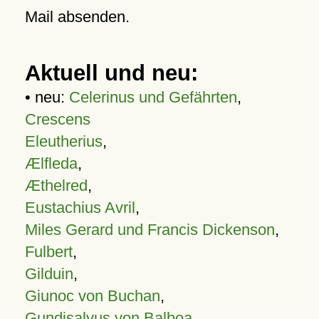
Mail absenden.
Aktuell und neu:
• neu:
Celerinus und Gefährten
,
Crescens
Eleutherius
,
Ælfleda
,
Æthelred
,
Eustachius Avril
,
Miles Gerard und Francis Dickenson
,
Fulbert
,
Gilduin
,
Giunoc von Buchan
,
Gundisalvus von Balboa
,