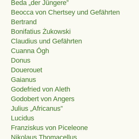
Beda „der Jüngere”
Beocca von Chertsey und Gefährten
Bertrand
Bonifatius Żukowski
Claudius und Gefährten
Cuanna Ógh
Donus
Douerouet
Gaianus
Godefried von Aleth
Godobert von Angers
Julius
Africanus
Lucidus
Franziskus von Piceleone
Nikolaus Thomacellus