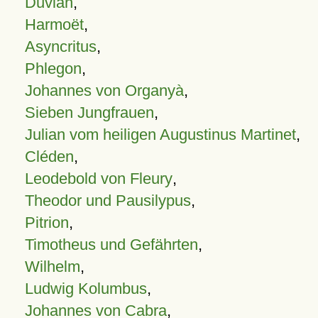
Duvian
,
Harmoët
,
Asyncritus
,
Phlegon
,
Johannes von Organyà
,
Sieben Jungfrauen
,
Julian vom heiligen Augustinus Martinet
,
Cléden
,
Leodebold von Fleury
,
Theodor und Pausilypus
,
Pitrion
,
Timotheus und Gefährten
,
Wilhelm
,
Ludwig Kolumbus
,
Johannes von Cabra
,