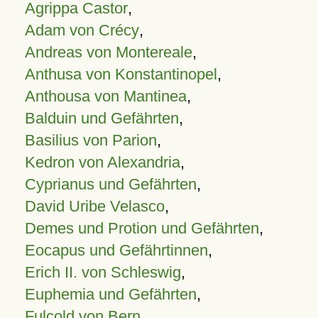
Agrippa Castor
,
Adam von Crécy
,
Andreas von Montereale
,
Anthusa von Konstantinopel
,
Anthousa von Mantinea
,
Balduin und Gefährten
,
Basilius von Parion
,
Kedron von Alexandria
,
Cyprianus und Gefährten
,
David Uribe Velasco
,
Demes und Protion und Gefährten
,
Eocapus und Gefährtinnen
,
Erich II. von Schleswig
,
Euphemia und Gefährten
,
Fulcold von Bern
,