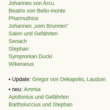
Johannes von Arcu
Beatrix von Bello-monte
Pharmuthios
Johannes
vom Brunnen
Salon und Gefährten
Senach
Stephan
Sympronian Ducki
Wikeranus
• Update:
Gregor von Dekapolis
,
Lauduin
• neu:
Ammia
Apollonius und Gefährten
Bartholuccius und Stephan