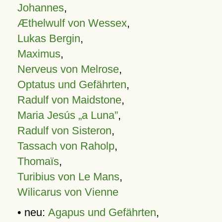
Johannes
,
Æthelwulf von Wessex
,
Lukas Bergin
,
Maximus
,
Nerveus von Melrose
,
Optatus und Gefährten
,
Radulf von Maidstone
,
Maria Jesús „a Luna”
,
Radulf von Sisteron
,
Tassach von Raholp
,
Thomaïs
,
Turibius von Le Mans
,
Wilicarus von Vienne
• neu:
Agapus und Gefährten
,