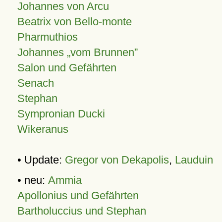
Johannes von Arcu
Beatrix von Bello-monte
Pharmuthios
Johannes
vom Brunnen
Salon und Gefährten
Senach
Stephan
Sympronian Ducki
Wikeranus
• Update:
Gregor von Dekapolis
,
Lauduin
• neu:
Ammia
Apollonius und Gefährten
Bartholuccius und Stephan