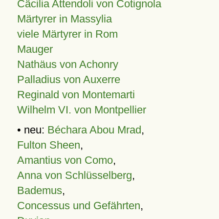
Cäcilia Attendoli von Cotignola
Märtyrer in Massylia
viele Märtyrer in Rom
Mauger
Nathäus von Achonry
Palladius von Auxerre
Reginald von Montemarti
Wilhelm VI. von Montpellier
• neu:
Béchara Abou Mrad
,
Fulton Sheen
,
Amantius von Como
,
Anna von Schlüsselberg
,
Bademus
,
Concessus und Gefährten
,