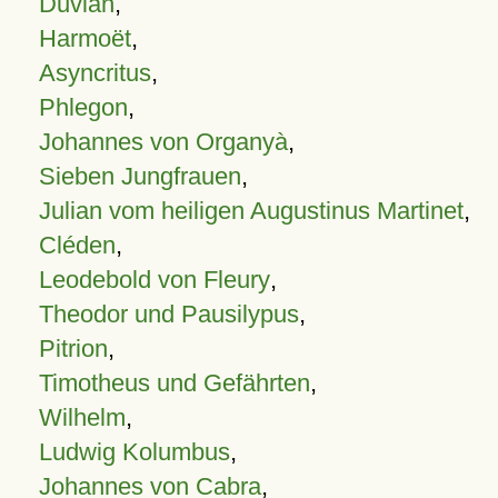
Duvian
,
Harmoët
,
Asyncritus
,
Phlegon
,
Johannes von Organyà
,
Sieben Jungfrauen
,
Julian vom heiligen Augustinus Martinet
,
Cléden
,
Leodebold von Fleury
,
Theodor und Pausilypus
,
Pitrion
,
Timotheus und Gefährten
,
Wilhelm
,
Ludwig Kolumbus
,
Johannes von Cabra
,