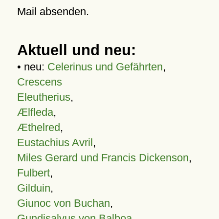
Mail absenden.
Aktuell und neu:
• neu:
Celerinus und Gefährten
,
Crescens
Eleutherius
,
Ælfleda
,
Æthelred
,
Eustachius Avril
,
Miles Gerard und Francis Dickenson
,
Fulbert
,
Gilduin
,
Giunoc von Buchan
,
Gundisalvus von Balboa
,