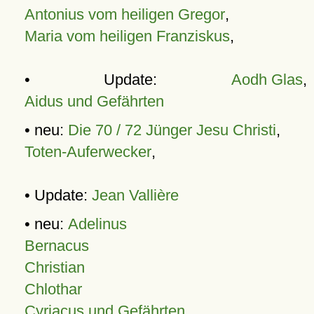
Antonius vom heiligen Gregor
,
Maria vom heiligen Franziskus
,
• Update:
Aodh Glas
,
Aidus und Gefährten
• neu:
Die 70 / 72 Jünger Jesu Christi
,
Toten-Auferwecker
,
• Update:
Jean Vallière
• neu:
Adelinus
Bernacus
Christian
Chlothar
Cyriacus und Gefährten