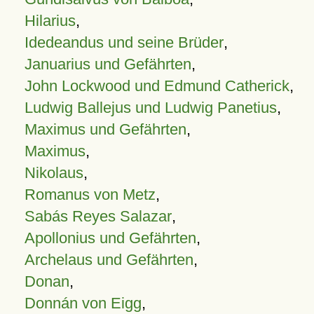
Hilarius
,
Idedeandus und seine Brüder
,
Januarius und Gefährten
,
John Lockwood und Edmund Catherick
,
Ludwig Ballejus und Ludwig Panetius
,
Maximus und Gefährten
,
Maximus
,
Nikolaus
,
Romanus von Metz
,
Sabás Reyes Salazar
,
Apollonius und Gefährten
,
Archelaus und Gefährten
,
Donan
,
Donnán von Eigg
,