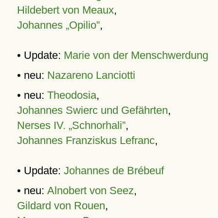
Hildebert von Meaux
,
Johannes „Opilio”
,
• Update:
Marie von der Menschwerdung
• neu:
Nazareno Lanciotti
• neu:
Theodosia
,
Johannes Swierc und Gefährten
,
Nerses IV. „Schnorhali”
,
Johannes Franziskus Lefranc
,
• Update:
Johannes de Brébeuf
• neu:
Alnobert von Seez
,
Gildard von Rouen
,