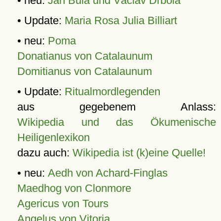
• neu:
Jan Bula und Václav Drbola
• Update:
Maria Rosa Julia Billiart
• neu:
Poma
Donatianus von Catalaunum
Domitianus von Catalaunum
• Update:
Ritualmordlegenden
aus gegebenem Anlass:
Wikipedia und das Ökumenische
Heiligenlexikon
dazu auch:
Wikipedia ist (k)eine Quelle!
• neu:
Aedh von Achard-Finglas
Maedhog von Clonmore
Agericus von Tours
Angelus von Vitoria