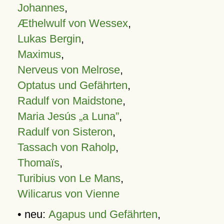
Johannes
,
Æthelwulf von Wessex
,
Lukas Bergin
,
Maximus
,
Nerveus von Melrose
,
Optatus und Gefährten
,
Radulf von Maidstone
,
Maria Jesús „a Luna”
,
Radulf von Sisteron
,
Tassach von Raholp
,
Thomaïs
,
Turibius von Le Mans
,
Wilicarus von Vienne
• neu:
Agapus und Gefährten
,