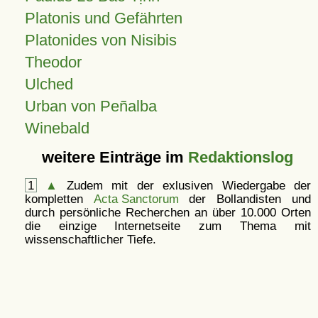
Platonis und Gefährten
Platonides von Nisibis
Theodor
Ulched
Urban von Peñalba
Winebald
weitere Einträge im
Redaktionslog
1
▲
Zudem mit der exlusiven Wiedergabe der
kompletten
Acta Sanctorum
der Bollandisten und
durch persönliche Recherchen an über 10.000 Orten
die einzige Internetseite zum Thema mit
wissenschaftlicher Tiefe.