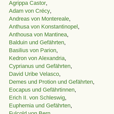
Agrippa Castor
,
Adam von Crécy
,
Andreas von Montereale
,
Anthusa von Konstantinopel
,
Anthousa von Mantinea
,
Balduin und Gefährten
,
Basilius von Parion
,
Kedron von Alexandria
,
Cyprianus und Gefährten
,
David Uribe Velasco
,
Demes und Protion und Gefährten
,
Eocapus und Gefährtinnen
,
Erich II. von Schleswig
,
Euphemia und Gefährten
,
Fulcold von Bern
,