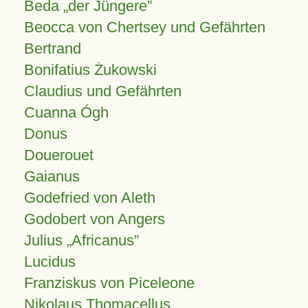
Beda „der Jüngere”
Beocca von Chertsey und Gefährten
Bertrand
Bonifatius Żukowski
Claudius und Gefährten
Cuanna Ógh
Donus
Douerouet
Gaianus
Godefried von Aleth
Godobert von Angers
Julius
Africanus
Lucidus
Franziskus von Piceleone
Nikolaus Thomacellus