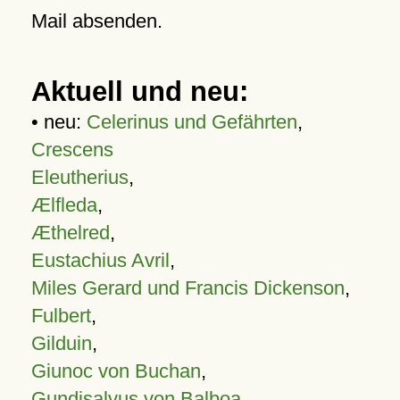
Mail absenden.
Aktuell und neu:
• neu:
Celerinus und Gefährten
,
Crescens
Eleutherius
,
Ælfleda
,
Æthelred
,
Eustachius Avril
,
Miles Gerard und Francis Dickenson
,
Fulbert
,
Gilduin
,
Giunoc von Buchan
,
Gundisalvus von Balboa
,