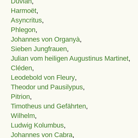
Duvian
,
Harmoët
,
Asyncritus
,
Phlegon
,
Johannes von Organyà
,
Sieben Jungfrauen
,
Julian vom heiligen Augustinus Martinet
,
Cléden
,
Leodebold von Fleury
,
Theodor und Pausilypus
,
Pitrion
,
Timotheus und Gefährten
,
Wilhelm
,
Ludwig Kolumbus
,
Johannes von Cabra
,