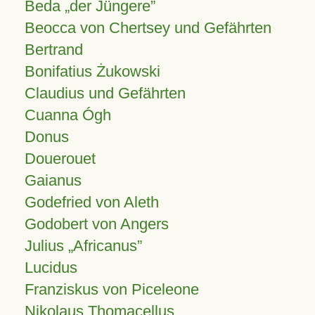
Beda „der Jüngere”
Beocca von Chertsey und Gefährten
Bertrand
Bonifatius Żukowski
Claudius und Gefährten
Cuanna Ógh
Donus
Douerouet
Gaianus
Godefried von Aleth
Godobert von Angers
Julius
Africanus
Lucidus
Franziskus von Piceleone
Nikolaus Thomacellus