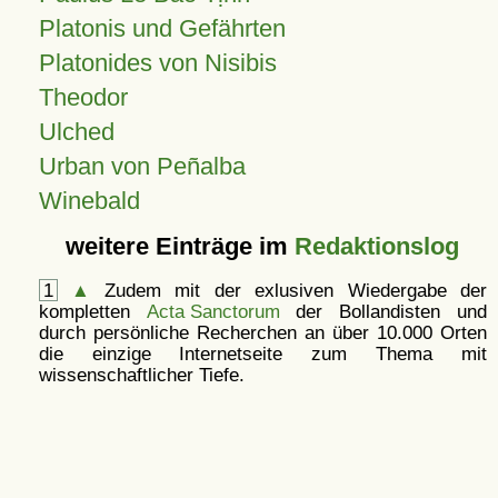
Platonis und Gefährten
Platonides von Nisibis
Theodor
Ulched
Urban von Peñalba
Winebald
weitere Einträge im
Redaktionslog
1
▲
Zudem mit der exlusiven Wiedergabe der
kompletten
Acta Sanctorum
der Bollandisten und
durch persönliche Recherchen an über 10.000 Orten
die einzige Internetseite zum Thema mit
wissenschaftlicher Tiefe.