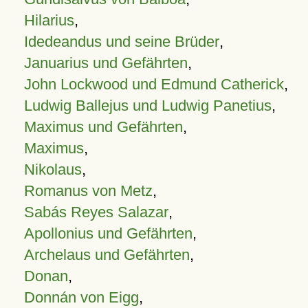
Hilarius
,
Idedeandus und seine Brüder
,
Januarius und Gefährten
,
John Lockwood und Edmund Catherick
,
Ludwig Ballejus und Ludwig Panetius
,
Maximus und Gefährten
,
Maximus
,
Nikolaus
,
Romanus von Metz
,
Sabás Reyes Salazar
,
Apollonius und Gefährten
,
Archelaus und Gefährten
,
Donan
,
Donnán von Eigg
,