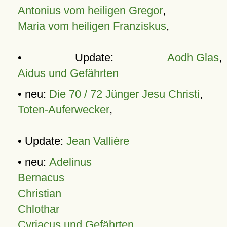
Antonius vom heiligen Gregor
,
Maria vom heiligen Franziskus
,
• Update:
Aodh Glas
,
Aidus und Gefährten
• neu:
Die 70 / 72 Jünger Jesu Christi
,
Toten-Auferwecker
,
• Update:
Jean Vallière
• neu:
Adelinus
Bernacus
Christian
Chlothar
Cyriacus und Gefährten