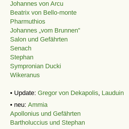
Johannes von Arcu
Beatrix von Bello-monte
Pharmuthios
Johannes
vom Brunnen
Salon und Gefährten
Senach
Stephan
Sympronian Ducki
Wikeranus
• Update:
Gregor von Dekapolis
,
Lauduin
• neu:
Ammia
Apollonius und Gefährten
Bartholuccius und Stephan