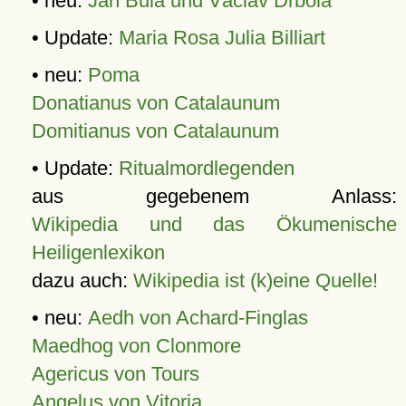
• neu:
Jan Bula und Václav Drbola
• Update:
Maria Rosa Julia Billiart
• neu:
Poma
Donatianus von Catalaunum
Domitianus von Catalaunum
• Update:
Ritualmordlegenden
aus gegebenem Anlass:
Wikipedia und das Ökumenische
Heiligenlexikon
dazu auch:
Wikipedia ist (k)eine Quelle!
• neu:
Aedh von Achard-Finglas
Maedhog von Clonmore
Agericus von Tours
Angelus von Vitoria