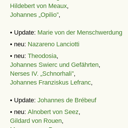
Hildebert von Meaux
,
Johannes „Opilio”
,
• Update:
Marie von der Menschwerdung
• neu:
Nazareno Lanciotti
• neu:
Theodosia
,
Johannes Swierc und Gefährten
,
Nerses IV. „Schnorhali”
,
Johannes Franziskus Lefranc
,
• Update:
Johannes de Brébeuf
• neu:
Alnobert von Seez
,
Gildard von Rouen
,