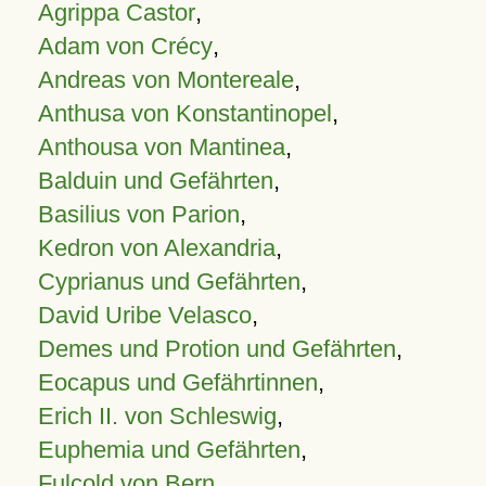
Agrippa Castor
,
Adam von Crécy
,
Andreas von Montereale
,
Anthusa von Konstantinopel
,
Anthousa von Mantinea
,
Balduin und Gefährten
,
Basilius von Parion
,
Kedron von Alexandria
,
Cyprianus und Gefährten
,
David Uribe Velasco
,
Demes und Protion und Gefährten
,
Eocapus und Gefährtinnen
,
Erich II. von Schleswig
,
Euphemia und Gefährten
,
Fulcold von Bern
,