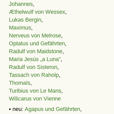
Johannes
,
Æthelwulf von Wessex
,
Lukas Bergin
,
Maximus
,
Nerveus von Melrose
,
Optatus und Gefährten
,
Radulf von Maidstone
,
Maria Jesús „a Luna”
,
Radulf von Sisteron
,
Tassach von Raholp
,
Thomaïs
,
Turibius von Le Mans
,
Wilicarus von Vienne
• neu:
Agapus und Gefährten
,