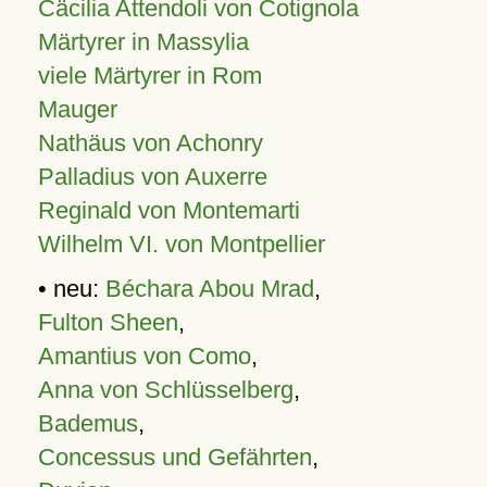
Cäcilia Attendoli von Cotignola
Märtyrer in Massylia
viele Märtyrer in Rom
Mauger
Nathäus von Achonry
Palladius von Auxerre
Reginald von Montemarti
Wilhelm VI. von Montpellier
• neu:
Béchara Abou Mrad
,
Fulton Sheen
,
Amantius von Como
,
Anna von Schlüsselberg
,
Bademus
,
Concessus und Gefährten
,