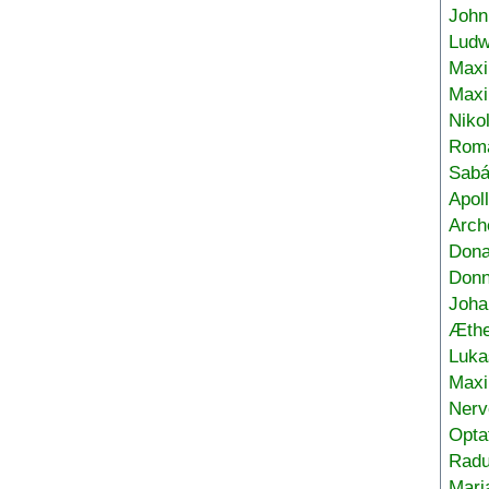
John
Ludw
Maxi
Max
Niko
Roma
Sabá
Apol
Arch
Don
Donn
Joha
Æthe
Luka
Max
Nerv
Opta
Radu
Mari