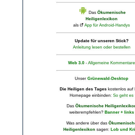
Das
Ökumenische
Heiligenlexikon
als
App für Android-Handys
Update für unseren Stick?
Anleitung lesen oder bestellen
Web 3.0
-
Allgemeine Kommentare
Unser
Grünewald-Desktop
Die Heiligen des Tages
kostenlos auf 
Homepage einbinden:
So geht es
Das
Ökumenische Heiligenlexiko
weiterempfehlen?
Banner + links
Was andere über das
Ökumenisch
Heiligenlexikon
sagen:
Lob und Kri