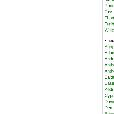
Radu
Tass
Tho
Turi
Wili
• ne
Agri
Adam
Andr
Anth
Anth
Bald
Basi
Kedr
Cypr
Davi
Deme
Eoca