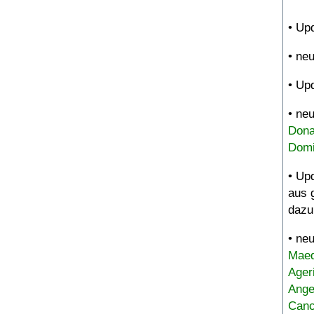
• Up
• ne
• Up
• ne
Dona
Domi
• Up
aus 
dazu
• ne
Maed
Ager
Ange
Canc