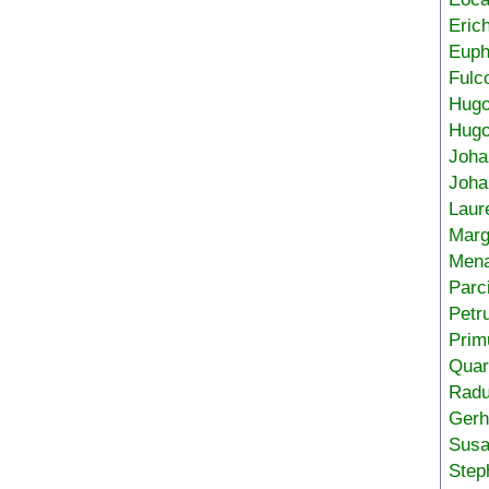
Eric
Euph
Fulc
Hug
Hugo
Joha
Joha
Laur
Marg
Mena
Parc
Petr
Prim
Quar
Radu
Gerh
Sus
Step