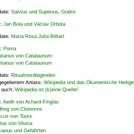
date:
Salvius und Superius
,
Godric
u:
Jan Bula und Václav Drbola
date:
Maria Rosa Julia Billiart
u:
Poma
tianus von Catalaunum
tianus von Catalaunum
date:
Ritualmordlegenden
gegebenem Anlass:
Wikipedia und das Ökumenische Heilige
 auch:
Wikipedia ist (k)eine Quelle!
u:
Aedh von Achard-Finglas
hog von Clonmore
icus von Tours
lus von Vitoria
ianus und Gefährten