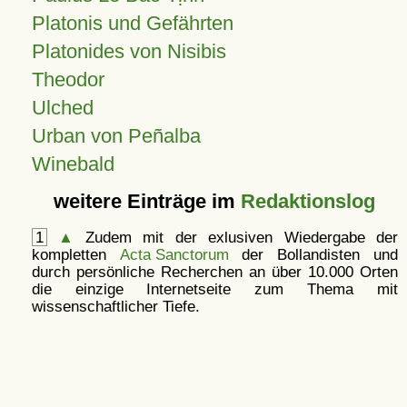
Platonis und Gefährten
Platonides von Nisibis
Theodor
Ulched
Urban von Peñalba
Winebald
weitere Einträge im
Redaktionslog
1
▲
Zudem mit der exlusiven Wiedergabe der
kompletten
Acta Sanctorum
der Bollandisten und
durch persönliche Recherchen an über 10.000 Orten
die einzige Internetseite zum Thema mit
wissenschaftlicher Tiefe.