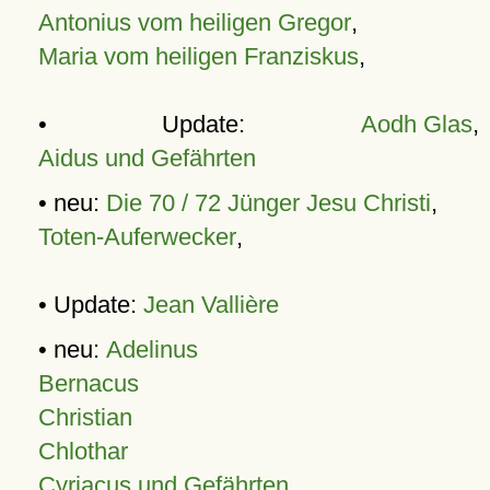
Antonius vom heiligen Gregor
,
Maria vom heiligen Franziskus
,
• Update:
Aodh Glas
,
Aidus und Gefährten
• neu:
Die 70 / 72 Jünger Jesu Christi
,
Toten-Auferwecker
,
• Update:
Jean Vallière
• neu:
Adelinus
Bernacus
Christian
Chlothar
Cyriacus und Gefährten