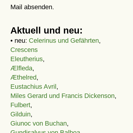
Mail absenden.
Aktuell und neu:
• neu:
Celerinus und Gefährten
,
Crescens
Eleutherius
,
Ælfleda
,
Æthelred
,
Eustachius Avril
,
Miles Gerard und Francis Dickenson
,
Fulbert
,
Gilduin
,
Giunoc von Buchan
,
Gundisalvus von Balboa
,