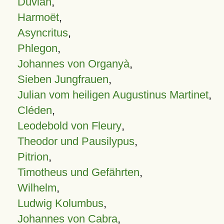
Duvian
,
Harmoët
,
Asyncritus
,
Phlegon
,
Johannes von Organyà
,
Sieben Jungfrauen
,
Julian vom heiligen Augustinus Martinet
,
Cléden
,
Leodebold von Fleury
,
Theodor und Pausilypus
,
Pitrion
,
Timotheus und Gefährten
,
Wilhelm
,
Ludwig Kolumbus
,
Johannes von Cabra
,