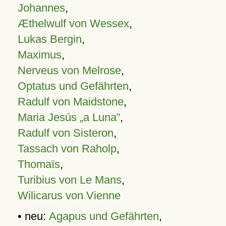
Johannes
,
Æthelwulf von Wessex
,
Lukas Bergin
,
Maximus
,
Nerveus von Melrose
,
Optatus und Gefährten
,
Radulf von Maidstone
,
Maria Jesús „a Luna”
,
Radulf von Sisteron
,
Tassach von Raholp
,
Thomaïs
,
Turibius von Le Mans
,
Wilicarus von Vienne
• neu:
Agapus und Gefährten
,