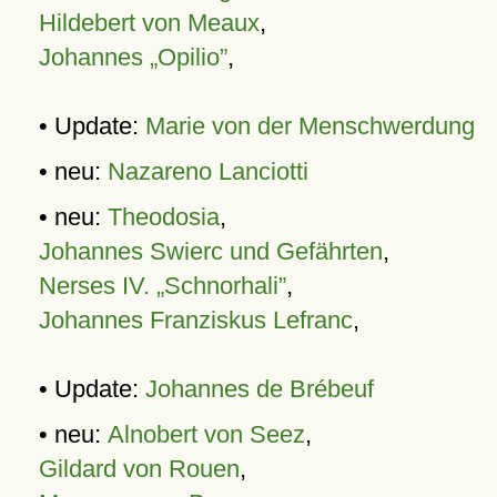
Hildebert von Meaux
,
Johannes „Opilio”
,
• Update:
Marie von der Menschwerdung
• neu:
Nazareno Lanciotti
• neu:
Theodosia
,
Johannes Swierc und Gefährten
,
Nerses IV. „Schnorhali”
,
Johannes Franziskus Lefranc
,
• Update:
Johannes de Brébeuf
• neu:
Alnobert von Seez
,
Gildard von Rouen
,