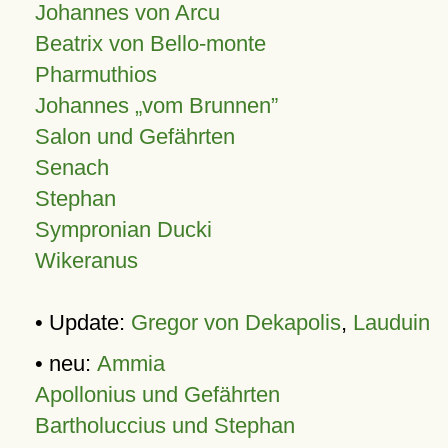
Johannes von Arcu
Beatrix von Bello-monte
Pharmuthios
Johannes
vom Brunnen
Salon und Gefährten
Senach
Stephan
Sympronian Ducki
Wikeranus
• Update:
Gregor von Dekapolis
,
Lauduin
• neu:
Ammia
Apollonius und Gefährten
Bartholuccius und Stephan