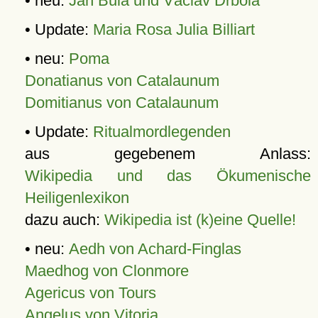
• neu:
Jan Bula und Václav Drbola
• Update:
Maria Rosa Julia Billiart
• neu:
Poma
Donatianus von Catalaunum
Domitianus von Catalaunum
• Update:
Ritualmordlegenden
aus gegebenem Anlass:
Wikipedia und das Ökumenische
Heiligenlexikon
dazu auch:
Wikipedia ist (k)eine Quelle!
• neu:
Aedh von Achard-Finglas
Maedhog von Clonmore
Agericus von Tours
Angelus von Vitoria