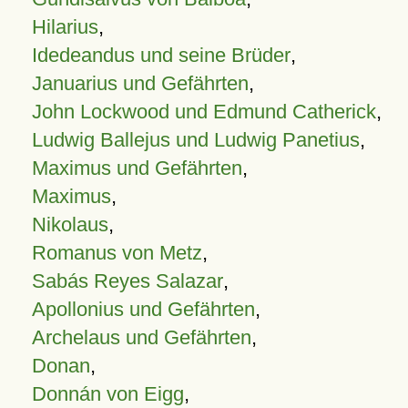
Hilarius
,
Idedeandus und seine Brüder
,
Januarius und Gefährten
,
John Lockwood und Edmund Catherick
,
Ludwig Ballejus und Ludwig Panetius
,
Maximus und Gefährten
,
Maximus
,
Nikolaus
,
Romanus von Metz
,
Sabás Reyes Salazar
,
Apollonius und Gefährten
,
Archelaus und Gefährten
,
Donan
,
Donnán von Eigg
,