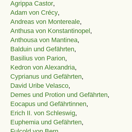
Agrippa Castor
,
Adam von Crécy
,
Andreas von Montereale
,
Anthusa von Konstantinopel
,
Anthousa von Mantinea
,
Balduin und Gefährten
,
Basilius von Parion
,
Kedron von Alexandria
,
Cyprianus und Gefährten
,
David Uribe Velasco
,
Demes und Protion und Gefährten
,
Eocapus und Gefährtinnen
,
Erich II. von Schleswig
,
Euphemia und Gefährten
,
Fulcold von Bern
,