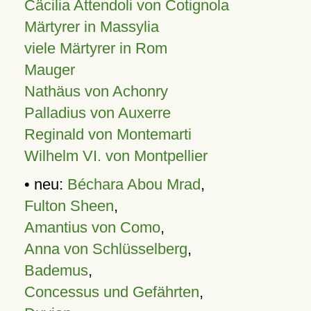
Cäcilia Attendoli von Cotignola
Märtyrer in Massylia
viele Märtyrer in Rom
Mauger
Nathäus von Achonry
Palladius von Auxerre
Reginald von Montemarti
Wilhelm VI. von Montpellier
• neu:
Béchara Abou Mrad
,
Fulton Sheen
,
Amantius von Como
,
Anna von Schlüsselberg
,
Bademus
,
Concessus und Gefährten
,