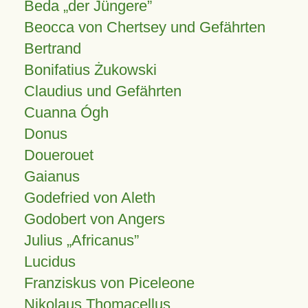
Beda „der Jüngere”
Beocca von Chertsey und Gefährten
Bertrand
Bonifatius Żukowski
Claudius und Gefährten
Cuanna Ógh
Donus
Douerouet
Gaianus
Godefried von Aleth
Godobert von Angers
Julius
Africanus
Lucidus
Franziskus von Piceleone
Nikolaus Thomacellus