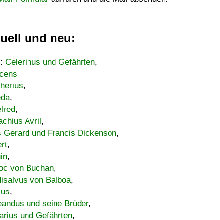
uell und neu:
u:
Celerinus und Gefährten
,
cens
therius
,
eda
,
lred
,
achius Avril
,
s Gerard und Francis Dickenson
,
ert
,
uin
,
oc von Buchan
,
isalvus von Balboa
,
ius
,
eandus und seine Brüder
,
arius und Gefährten
,