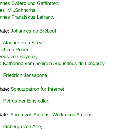
nnes Swierc und Gefährten
,
es IV. „Schnorhali”
,
nnes Franziskus Lefranc
,
date:
Johannes de Brébeuf
u:
Alnobert von Seez
,
ard von Rouen
,
eus von Bayeux
,
a Katharina vom heiligen Augustinus de Longprey
u:
Friedrich Janssoone
date:
Schutzpatron für Internet
u:
Petrus der Einsiedler
,
date:
Aurea von Amiens
,
Wulfia von Amiens
u:
Itisberga von Aire
,