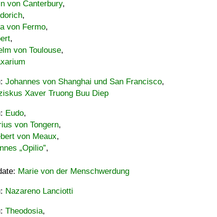
in von Canterbury
,
dorich
,
ia von Fermo
,
ert
,
elm von Toulouse
,
xarium
u:
Johannes von Shanghai und San Francisco
,
ziskus Xaver Truong Buu Diep
u:
Eudo
,
rius von Tongern
,
ebert von Meaux
,
nnes „Opilio”
,
date:
Marie von der Menschwerdung
u:
Nazareno Lanciotti
u:
Theodosia
,