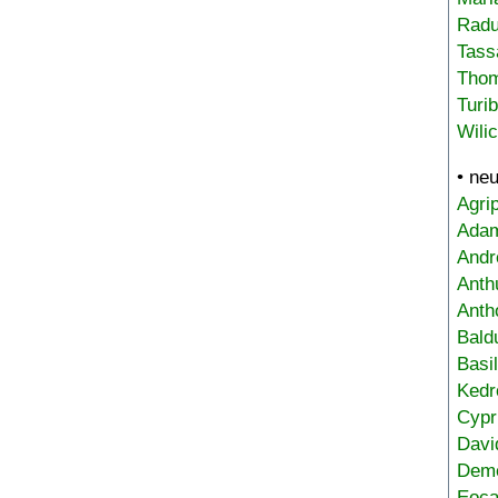
Radu
Tass
Tho
Turi
Wili
• ne
Agri
Adam
Andr
Anth
Anth
Bald
Basi
Kedr
Cypr
Davi
Deme
Eoca