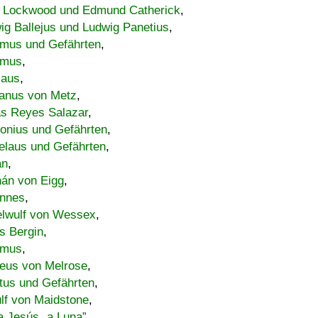
 Lockwood und Edmund Catherick
,
ig Ballejus und Ludwig Panetius
,
mus und Gefährten
,
imus
,
laus
,
nus von Metz
,
s Reyes Salazar
,
lonius und Gefährten
,
elaus und Gefährten
,
an
,
án von Eigg
,
nnes
,
lwulf von Wessex
,
s Bergin
,
imus
,
eus von Melrose
,
tus und Gefährten
,
lf von Maidstone
,
a Jesús „a Luna”
,