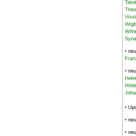
Tatw
Theo
Viss
Wigb
Wilh
Syna
• ne
Fran
• ne
Hele
Hild
Joha
• Up
• ne
• ne