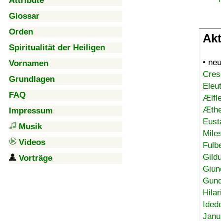
Attribute
Glossar
Orden
Akt
Spiritualität der Heiligen
• ne
Vornamen
Cres
Grundlagen
Eleu
FAQ
Ælfl
Æthe
Impressum
Eust
Musik
Mile
Videos
Fulb
Gild
Vorträge
Giun
Gund
Hilar
Ided
Janu