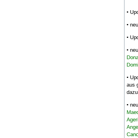
• Up
• ne
• Up
• ne
Dona
Domi
• Up
aus 
dazu
• ne
Maed
Ager
Ange
Canc