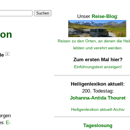
Suchen
Unser
Reise-Blog
:
kon
Reisen zu den Orten, an denen die Hei
lebten und verehrt werden.
lle
1
Zum ersten Mal hier?
Einführungstext anzeigen!
Heiligenlexikon aktuell:
200. Todestag:
Johanna-Antida Thouret
Heiligenlexikon aktuell-Archiv
rgen
ses
E-
Tageslosung