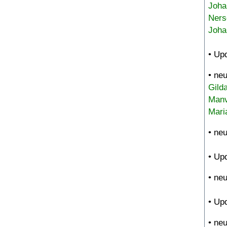
Joha
Ners
Joha
• Up
• ne
Gild
Manv
Mari
• ne
• Up
• ne
• Up
• ne