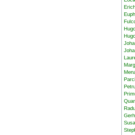
Eric
Euph
Fulc
Hug
Hugo
Joha
Joha
Laur
Marg
Mena
Parc
Petr
Prim
Quar
Radu
Gerh
Sus
Step