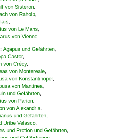
lf von Sisteron
,
ach von Raholp
,
maïs
,
bius von Le Mans
,
carus von Vienne
u:
Agapus und Gefährten
,
ppa Castor
,
 von Crécy
,
eas von Montereale
,
usa von Konstantinopel
,
ousa von Mantinea
,
uin und Gefährten
,
lius von Parion
,
on von Alexandria
,
ianus und Gefährten
,
d Uribe Velasco
,
s und Protion und Gefährten
,
pus und Gefährtinnen
,