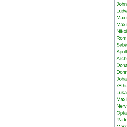
John
Ludw
Maxi
Max
Niko
Roma
Sabá
Apol
Arch
Don
Donn
Joha
Æthe
Luka
Max
Nerv
Opta
Radu
Mari