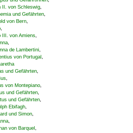
h II. von Schleswig
,
emia und Gefährten
,
old von Bern
,
o
,
 III. von Amiens
,
nna
,
nna de Lambertini
,
entius von Portugal
,
aretha
s und Gefährten
,
ius
,
us von Montepiano
,
us und Gefährten
,
tus und Gefährten
,
lph Ebifagh
,
ard und Simon
,
anna
,
han von Barquel
,