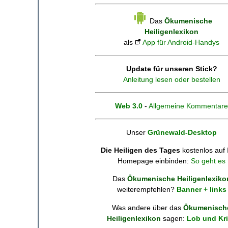
Das
Ökumenische
Heiligenlexikon
als
App für Android-Handys
Update für unseren Stick?
Anleitung lesen oder bestellen
Web 3.0
-
Allgemeine Kommentare
Unser
Grünewald-Desktop
Die Heiligen des Tages
kostenlos auf 
Homepage einbinden:
So geht es
Das
Ökumenische Heiligenlexiko
weiterempfehlen?
Banner + links
Was andere über das
Ökumenisch
Heiligenlexikon
sagen:
Lob und Kri