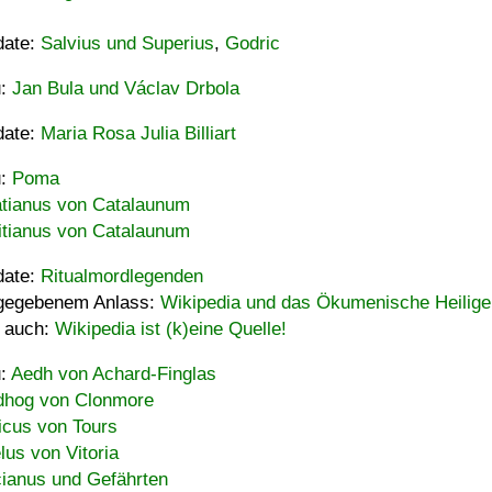
date:
Salvius und Superius
,
Godric
u:
Jan Bula und Václav Drbola
date:
Maria Rosa Julia Billiart
u:
Poma
tianus von Catalaunum
tianus von Catalaunum
date:
Ritualmordlegenden
gegebenem Anlass:
Wikipedia und das Ökumenische Heilige
 auch:
Wikipedia ist (k)eine Quelle!
u:
Aedh von Achard-Finglas
hog von Clonmore
icus von Tours
lus von Vitoria
ianus und Gefährten