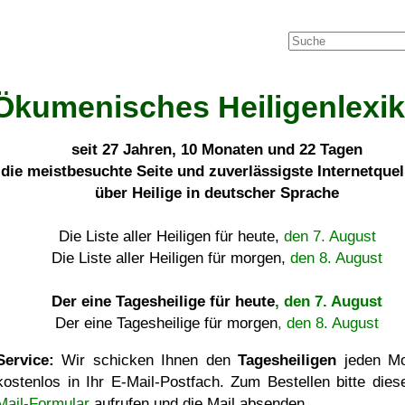
Ökumenisches Heiligenlexi
seit
27 Jahren, 10 Monaten und 22 Tagen
die meistbesuchte Seite und zuverlässigste Internetque
über Heilige in deutscher Sprache
Die Liste aller Heiligen für heute,
den 7. August
Die Liste aller Heiligen für morgen,
den 8. August
Der eine Tagesheilige für heute
, den 7. August
Der eine Tagesheilige für morgen
, den 8. August
Service:
Wir schicken Ihnen den
Tagesheiligen
jeden Mo
kostenlos in Ihr E-Mail-Postfach. Zum Bestellen bitte die
Mail-Formular
aufrufen und die Mail absenden.