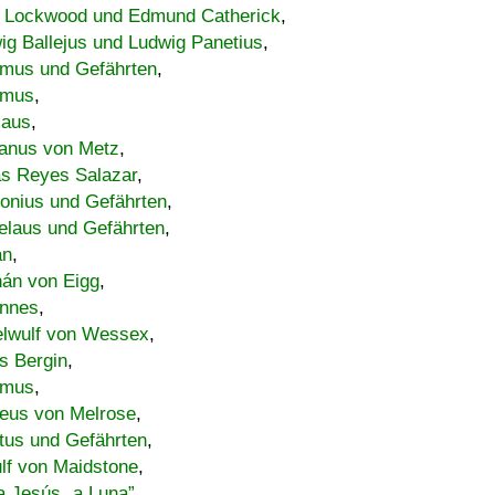
 Lockwood und Edmund Catherick
,
ig Ballejus und Ludwig Panetius
,
mus und Gefährten
,
imus
,
laus
,
nus von Metz
,
s Reyes Salazar
,
lonius und Gefährten
,
elaus und Gefährten
,
an
,
án von Eigg
,
nnes
,
lwulf von Wessex
,
s Bergin
,
imus
,
eus von Melrose
,
tus und Gefährten
,
lf von Maidstone
,
a Jesús „a Luna”
,