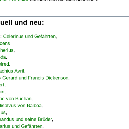
uell und neu:
u:
Celerinus und Gefährten
,
cens
therius
,
eda
,
lred
,
achius Avril
,
s Gerard und Francis Dickenson
,
ert
,
uin
,
oc von Buchan
,
isalvus von Balboa
,
ius
,
eandus und seine Brüder
,
arius und Gefährten
,