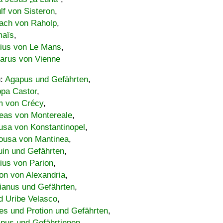
lf von Sisteron
,
ach von Raholp
,
maïs
,
bius von Le Mans
,
carus von Vienne
u:
Agapus und Gefährten
,
ppa Castor
,
 von Crécy
,
eas von Montereale
,
usa von Konstantinopel
,
ousa von Mantinea
,
uin und Gefährten
,
lius von Parion
,
on von Alexandria
,
ianus und Gefährten
,
d Uribe Velasco
,
s und Protion und Gefährten
,
pus und Gefährtinnen
,