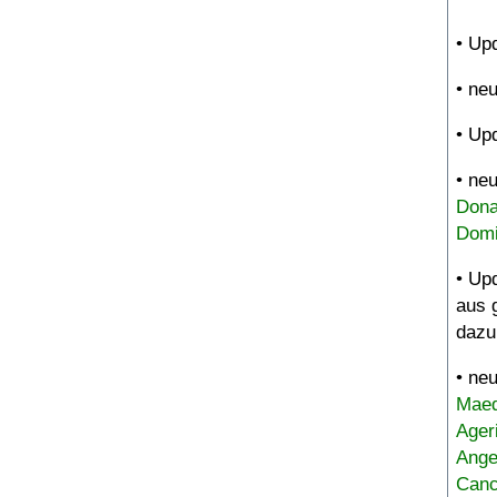
• Up
• ne
• Up
• ne
Dona
Domi
• Up
aus 
dazu
• ne
Maed
Ager
Ange
Canc