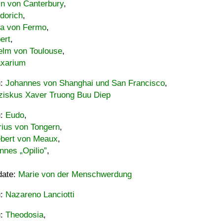
in von Canterbury
,
dorich
,
ia von Fermo
,
ert
,
elm von Toulouse
,
xarium
u:
Johannes von Shanghai und San Francisco
,
ziskus Xaver Truong Buu Diep
u:
Eudo
,
rius von Tongern
,
ebert von Meaux
,
nnes „Opilio”
,
date:
Marie von der Menschwerdung
u:
Nazareno Lanciotti
u:
Theodosia
,