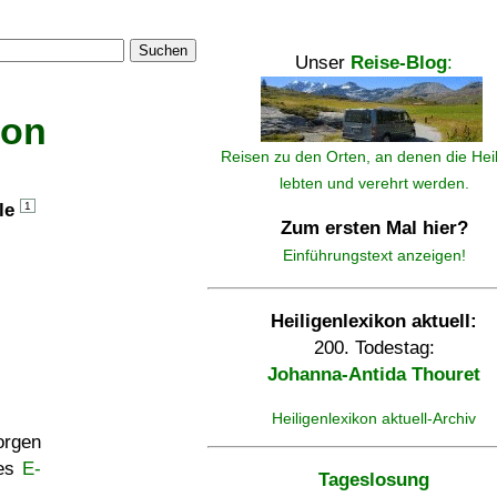
Suchen
Unser
Reise-Blog
:
kon
Reisen zu den Orten, an denen die Hei
lebten und verehrt werden.
lle
1
Zum ersten Mal hier?
Einführungstext anzeigen!
Heiligenlexikon aktuell:
200. Todestag:
Johanna-Antida Thouret
Heiligenlexikon aktuell-Archiv
rgen
ses
E-
Tageslosung