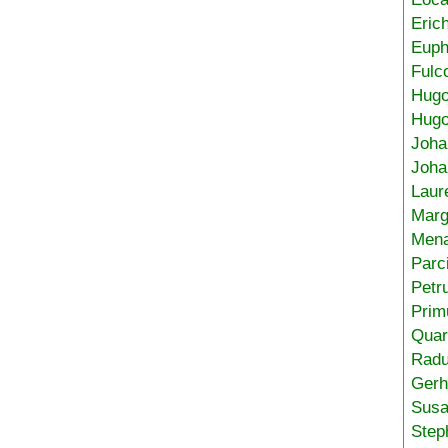
Eric
Euph
Fulc
Hug
Hugo
Joha
Joha
Laur
Marg
Mena
Parc
Petr
Prim
Quar
Radu
Gerh
Sus
Step