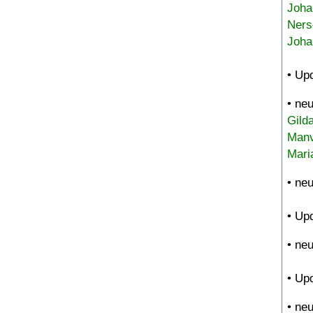
Joha
Ners
Joha
• Up
• ne
Gild
Manv
Mari
• ne
• Up
• ne
• Up
• ne