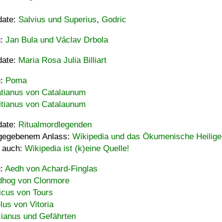
date:
Salvius und Superius
,
Godric
u:
Jan Bula und Václav Drbola
date:
Maria Rosa Julia Billiart
u:
Poma
tianus von Catalaunum
tianus von Catalaunum
date:
Ritualmordlegenden
gegebenem Anlass:
Wikipedia und das Ökumenische Heilige
 auch:
Wikipedia ist (k)eine Quelle!
u:
Aedh von Achard-Finglas
hog von Clonmore
icus von Tours
lus von Vitoria
ianus und Gefährten