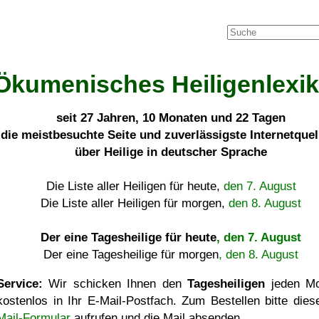
Ökumenisches Heiligenlexi
seit
27 Jahren, 10 Monaten und 22 Tagen
die meistbesuchte Seite und zuverlässigste Internetque
über Heilige in deutscher Sprache
Die Liste aller Heiligen für heute,
den 7. August
Die Liste aller Heiligen für morgen,
den 8. August
Der eine Tagesheilige für heute
, den 7. August
Der eine Tagesheilige für morgen
, den 8. August
Service:
Wir schicken Ihnen den
Tagesheiligen
jeden Mo
kostenlos in Ihr E-Mail-Postfach. Zum Bestellen bitte die
Mail-Formular
aufrufen und die Mail absenden.