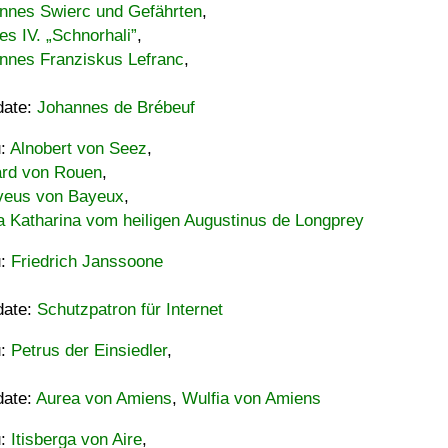
nnes Swierc und Gefährten
,
es IV. „Schnorhali”
,
nnes Franziskus Lefranc
,
date:
Johannes de Brébeuf
u:
Alnobert von Seez
,
ard von Rouen
,
eus von Bayeux
,
a Katharina vom heiligen Augustinus de Longprey
u:
Friedrich Janssoone
date:
Schutzpatron für Internet
u:
Petrus der Einsiedler
,
date:
Aurea von Amiens
,
Wulfia von Amiens
u:
Itisberga von Aire
,