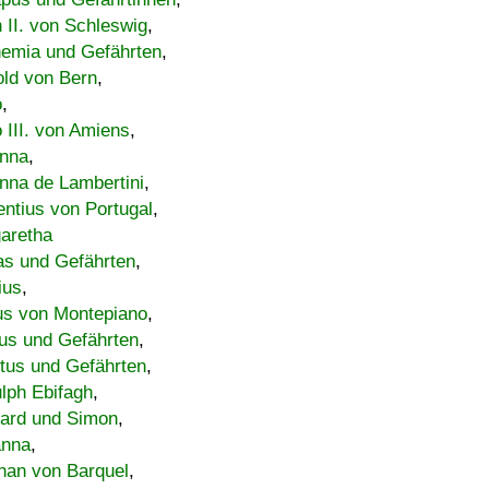
h II. von Schleswig
,
emia und Gefährten
,
old von Bern
,
o
,
 III. von Amiens
,
nna
,
nna de Lambertini
,
entius von Portugal
,
aretha
s und Gefährten
,
ius
,
us von Montepiano
,
us und Gefährten
,
tus und Gefährten
,
lph Ebifagh
,
ard und Simon
,
anna
,
han von Barquel
,