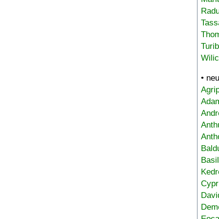
Radu
Tass
Tho
Turi
Wili
• ne
Agri
Adam
Andr
Anth
Anth
Bald
Basi
Kedr
Cypr
Davi
Deme
Eoca