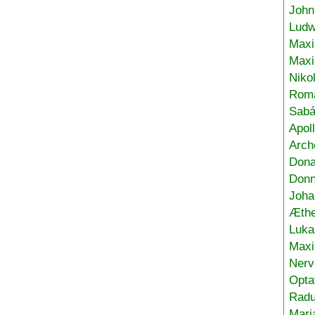
John
Ludw
Maxi
Max
Niko
Roma
Sabá
Apol
Arch
Don
Donn
Joha
Æthe
Luka
Max
Nerv
Opta
Radu
Mari