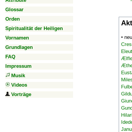
Attribute
Glossar
Orden
Akt
Spiritualität der Heiligen
• ne
Vornamen
Cres
Grundlagen
Eleu
FAQ
Ælfl
Æthe
Impressum
Eust
Musik
Mile
Videos
Fulb
Gild
Vorträge
Giun
Gund
Hilar
Ided
Janu