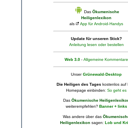
Das
Ökumenische
Heiligenlexikon
als
App für Android-Handys
Update für unseren Stick?
Anleitung lesen oder bestellen
Web 3.0
-
Allgemeine Kommentare
Unser
Grünewald-Desktop
Die Heiligen des Tages
kostenlos auf 
Homepage einbinden:
So geht es
Das
Ökumenische Heiligenlexiko
weiterempfehlen?
Banner + links
Was andere über das
Ökumenisch
Heiligenlexikon
sagen:
Lob und Kri