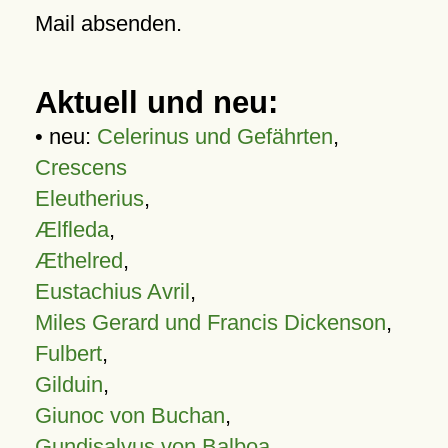
Mail absenden.
Aktuell und neu:
• neu:
Celerinus und Gefährten
,
Crescens
Eleutherius
,
Ælfleda
,
Æthelred
,
Eustachius Avril
,
Miles Gerard und Francis Dickenson
,
Fulbert
,
Gilduin
,
Giunoc von Buchan
,
Gundisalvus von Balboa
,