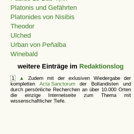
Platonis und Gefährten
Platonides von Nisibis
Theodor
Ulched
Urban von Peñalba
Winebald
weitere Einträge im
Redaktionslog
1
▲
Zudem mit der exlusiven Wiedergabe der
kompletten
Acta Sanctorum
der Bollandisten und
durch persönliche Recherchen an über 10.000 Orten
die einzige Internetseite zum Thema mit
wissenschaftlicher Tiefe.