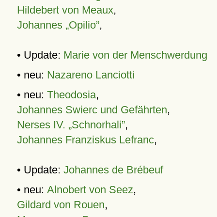
Hildebert von Meaux
,
Johannes „Opilio”
,
• Update:
Marie von der Menschwerdung
• neu:
Nazareno Lanciotti
• neu:
Theodosia
,
Johannes Swierc und Gefährten
,
Nerses IV. „Schnorhali”
,
Johannes Franziskus Lefranc
,
• Update:
Johannes de Brébeuf
• neu:
Alnobert von Seez
,
Gildard von Rouen
,