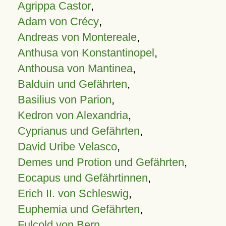
Agrippa Castor
,
Adam von Crécy
,
Andreas von Montereale
,
Anthusa von Konstantinopel
,
Anthousa von Mantinea
,
Balduin und Gefährten
,
Basilius von Parion
,
Kedron von Alexandria
,
Cyprianus und Gefährten
,
David Uribe Velasco
,
Demes und Protion und Gefährten
,
Eocapus und Gefährtinnen
,
Erich II. von Schleswig
,
Euphemia und Gefährten
,
Fulcold von Bern
,