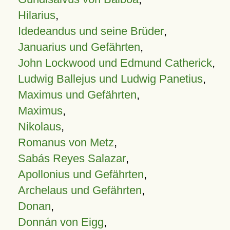
Hilarius
,
Idedeandus und seine Brüder
,
Januarius und Gefährten
,
John Lockwood und Edmund Catherick
,
Ludwig Ballejus und Ludwig Panetius
,
Maximus und Gefährten
,
Maximus
,
Nikolaus
,
Romanus von Metz
,
Sabás Reyes Salazar
,
Apollonius und Gefährten
,
Archelaus und Gefährten
,
Donan
,
Donnán von Eigg
,