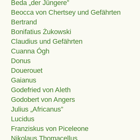
Beda „der Jüngere”
Beocca von Chertsey und Gefährten
Bertrand
Bonifatius Żukowski
Claudius und Gefährten
Cuanna Ógh
Donus
Douerouet
Gaianus
Godefried von Aleth
Godobert von Angers
Julius
Africanus
Lucidus
Franziskus von Piceleone
Nikolaus Thomacellus