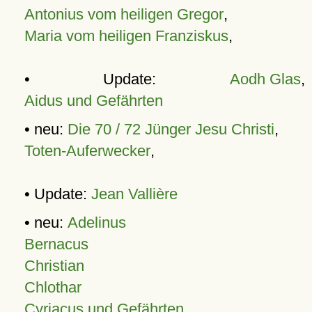
Antonius vom heiligen Gregor
,
Maria vom heiligen Franziskus
,
• Update:
Aodh Glas
,
Aidus und Gefährten
• neu:
Die 70 / 72 Jünger Jesu Christi
,
Toten-Auferwecker
,
• Update:
Jean Vallière
• neu:
Adelinus
Bernacus
Christian
Chlothar
Cyriacus und Gefährten