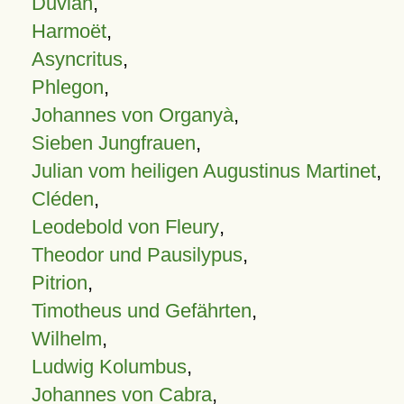
Duvian
,
Harmoët
,
Asyncritus
,
Phlegon
,
Johannes von Organyà
,
Sieben Jungfrauen
,
Julian vom heiligen Augustinus Martinet
,
Cléden
,
Leodebold von Fleury
,
Theodor und Pausilypus
,
Pitrion
,
Timotheus und Gefährten
,
Wilhelm
,
Ludwig Kolumbus
,
Johannes von Cabra
,