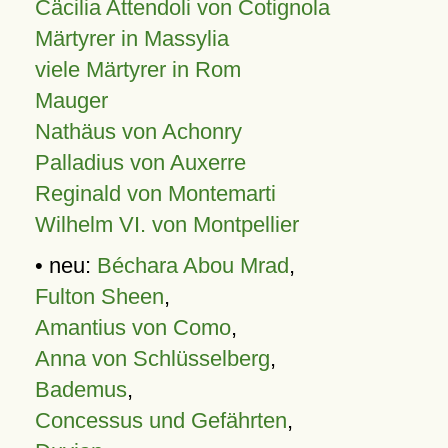
Cäcilia Attendoli von Cotignola
Märtyrer in Massylia
viele Märtyrer in Rom
Mauger
Nathäus von Achonry
Palladius von Auxerre
Reginald von Montemarti
Wilhelm VI. von Montpellier
• neu:
Béchara Abou Mrad
,
Fulton Sheen
,
Amantius von Como
,
Anna von Schlüsselberg
,
Bademus
,
Concessus und Gefährten
,