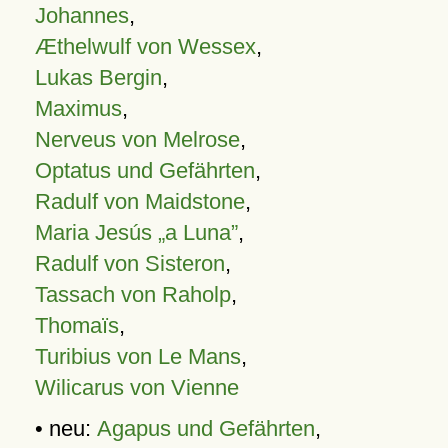
Johannes
,
Æthelwulf von Wessex
,
Lukas Bergin
,
Maximus
,
Nerveus von Melrose
,
Optatus und Gefährten
,
Radulf von Maidstone
,
Maria Jesús „a Luna”
,
Radulf von Sisteron
,
Tassach von Raholp
,
Thomaïs
,
Turibius von Le Mans
,
Wilicarus von Vienne
• neu:
Agapus und Gefährten
,