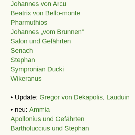
Johannes von Arcu
Beatrix von Bello-monte
Pharmuthios
Johannes
vom Brunnen
Salon und Gefährten
Senach
Stephan
Sympronian Ducki
Wikeranus
• Update:
Gregor von Dekapolis
,
Lauduin
• neu:
Ammia
Apollonius und Gefährten
Bartholuccius und Stephan