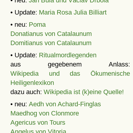
• neu:
Jan Bula und Václav Drbola
• Update:
Maria Rosa Julia Billiart
• neu:
Poma
Donatianus von Catalaunum
Domitianus von Catalaunum
• Update:
Ritualmordlegenden
aus gegebenem Anlass:
Wikipedia und das Ökumenische
Heiligenlexikon
dazu auch:
Wikipedia ist (k)eine Quelle!
• neu:
Aedh von Achard-Finglas
Maedhog von Clonmore
Agericus von Tours
Angelus von Vitoria