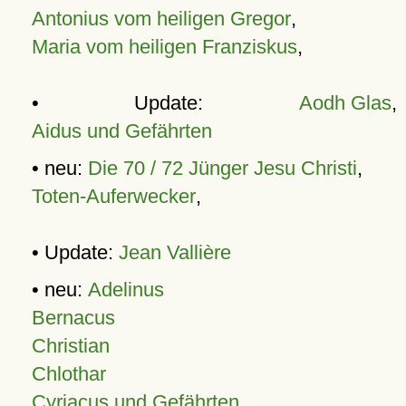
Antonius vom heiligen Gregor
,
Maria vom heiligen Franziskus
,
• Update:
Aodh Glas
,
Aidus und Gefährten
• neu:
Die 70 / 72 Jünger Jesu Christi
,
Toten-Auferwecker
,
• Update:
Jean Vallière
• neu:
Adelinus
Bernacus
Christian
Chlothar
Cyriacus und Gefährten