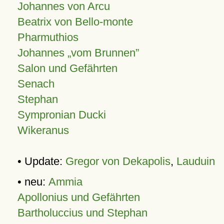
Johannes von Arcu
Beatrix von Bello-monte
Pharmuthios
Johannes
vom Brunnen
Salon und Gefährten
Senach
Stephan
Sympronian Ducki
Wikeranus
• Update:
Gregor von Dekapolis
,
Lauduin
• neu:
Ammia
Apollonius und Gefährten
Bartholuccius und Stephan