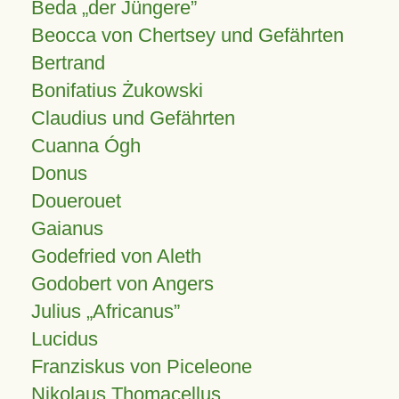
Beda „der Jüngere”
Beocca von Chertsey und Gefährten
Bertrand
Bonifatius Żukowski
Claudius und Gefährten
Cuanna Ógh
Donus
Douerouet
Gaianus
Godefried von Aleth
Godobert von Angers
Julius
Africanus
Lucidus
Franziskus von Piceleone
Nikolaus Thomacellus