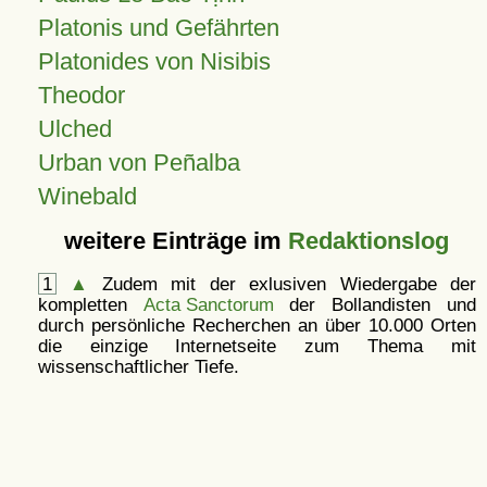
Platonis und Gefährten
Platonides von Nisibis
Theodor
Ulched
Urban von Peñalba
Winebald
weitere Einträge im
Redaktionslog
1
▲
Zudem mit der exlusiven Wiedergabe der
kompletten
Acta Sanctorum
der Bollandisten und
durch persönliche Recherchen an über 10.000 Orten
die einzige Internetseite zum Thema mit
wissenschaftlicher Tiefe.