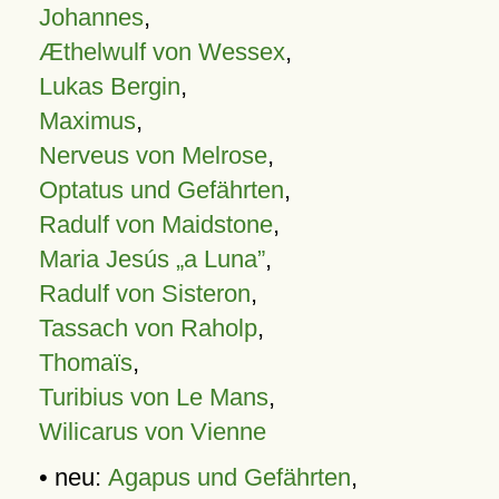
Johannes
,
Æthelwulf von Wessex
,
Lukas Bergin
,
Maximus
,
Nerveus von Melrose
,
Optatus und Gefährten
,
Radulf von Maidstone
,
Maria Jesús „a Luna”
,
Radulf von Sisteron
,
Tassach von Raholp
,
Thomaïs
,
Turibius von Le Mans
,
Wilicarus von Vienne
• neu:
Agapus und Gefährten
,