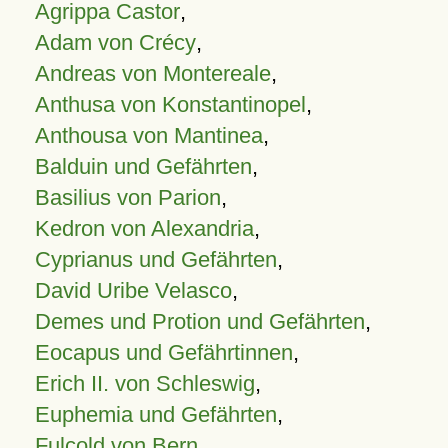
Agrippa Castor
,
Adam von Crécy
,
Andreas von Montereale
,
Anthusa von Konstantinopel
,
Anthousa von Mantinea
,
Balduin und Gefährten
,
Basilius von Parion
,
Kedron von Alexandria
,
Cyprianus und Gefährten
,
David Uribe Velasco
,
Demes und Protion und Gefährten
,
Eocapus und Gefährtinnen
,
Erich II. von Schleswig
,
Euphemia und Gefährten
,
Fulcold von Bern
,