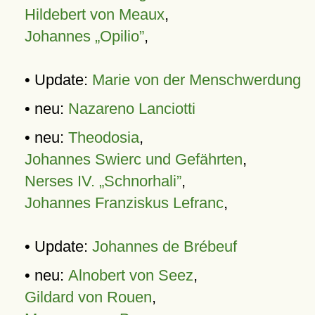
Hildebert von Meaux
,
Johannes „Opilio”
,
• Update:
Marie von der Menschwerdung
• neu:
Nazareno Lanciotti
• neu:
Theodosia
,
Johannes Swierc und Gefährten
,
Nerses IV. „Schnorhali”
,
Johannes Franziskus Lefranc
,
• Update:
Johannes de Brébeuf
• neu:
Alnobert von Seez
,
Gildard von Rouen
,