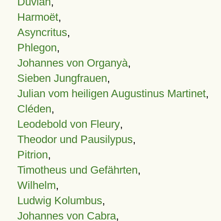
Duvian
,
Harmoët
,
Asyncritus
,
Phlegon
,
Johannes von Organyà
,
Sieben Jungfrauen
,
Julian vom heiligen Augustinus Martinet
,
Cléden
,
Leodebold von Fleury
,
Theodor und Pausilypus
,
Pitrion
,
Timotheus und Gefährten
,
Wilhelm
,
Ludwig Kolumbus
,
Johannes von Cabra
,