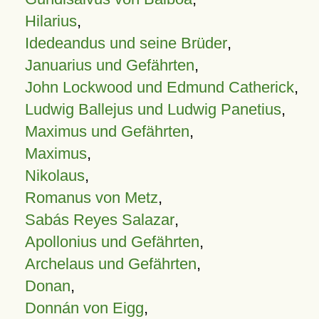
Hilarius
,
Idedeandus und seine Brüder
,
Januarius und Gefährten
,
John Lockwood und Edmund Catherick
,
Ludwig Ballejus und Ludwig Panetius
,
Maximus und Gefährten
,
Maximus
,
Nikolaus
,
Romanus von Metz
,
Sabás Reyes Salazar
,
Apollonius und Gefährten
,
Archelaus und Gefährten
,
Donan
,
Donnán von Eigg
,