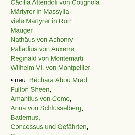
Cäcilia Attendoli von Cotignola
Märtyrer in Massylia
viele Märtyrer in Rom
Mauger
Nathäus von Achonry
Palladius von Auxerre
Reginald von Montemarti
Wilhelm VI. von Montpellier
• neu:
Béchara Abou Mrad
,
Fulton Sheen
,
Amantius von Como
,
Anna von Schlüsselberg
,
Bademus
,
Concessus und Gefährten
,