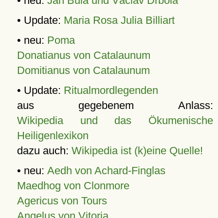
• neu:
Jan Bula und Václav Drbola
• Update:
Maria Rosa Julia Billiart
• neu:
Poma
Donatianus von Catalaunum
Domitianus von Catalaunum
• Update:
Ritualmordlegenden
aus gegebenem Anlass:
Wikipedia und das Ökumenische
Heiligenlexikon
dazu auch:
Wikipedia ist (k)eine Quelle!
• neu:
Aedh von Achard-Finglas
Maedhog von Clonmore
Agericus von Tours
Angelus von Vitoria