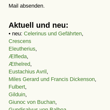
Mail absenden.
Aktuell und neu:
• neu:
Celerinus und Gefährten
,
Crescens
Eleutherius
,
Ælfleda
,
Æthelred
,
Eustachius Avril
,
Miles Gerard und Francis Dickenson
,
Fulbert
,
Gilduin
,
Giunoc von Buchan
,
Gundisalvus von Balboa
,