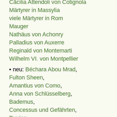
Cäcilia Attendoli von Cotignola
Märtyrer in Massylia
viele Märtyrer in Rom
Mauger
Nathäus von Achonry
Palladius von Auxerre
Reginald von Montemarti
Wilhelm VI. von Montpellier
• neu:
Béchara Abou Mrad
,
Fulton Sheen
,
Amantius von Como
,
Anna von Schlüsselberg
,
Bademus
,
Concessus und Gefährten
,