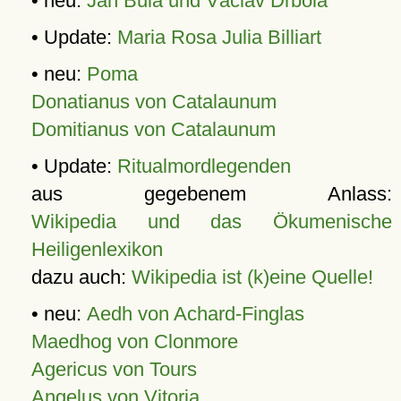
• neu:
Jan Bula und Václav Drbola
• Update:
Maria Rosa Julia Billiart
• neu:
Poma
Donatianus von Catalaunum
Domitianus von Catalaunum
• Update:
Ritualmordlegenden
aus gegebenem Anlass:
Wikipedia und das Ökumenische
Heiligenlexikon
dazu auch:
Wikipedia ist (k)eine Quelle!
• neu:
Aedh von Achard-Finglas
Maedhog von Clonmore
Agericus von Tours
Angelus von Vitoria