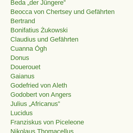
Beda „der Jüngere”
Beocca von Chertsey und Gefährten
Bertrand
Bonifatius Żukowski
Claudius und Gefährten
Cuanna Ógh
Donus
Douerouet
Gaianus
Godefried von Aleth
Godobert von Angers
Julius
Africanus
Lucidus
Franziskus von Piceleone
Nikolaus Thomacellus