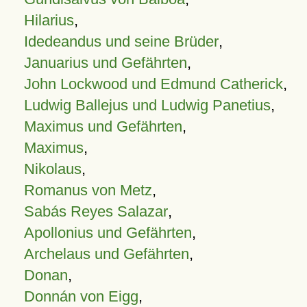
Hilarius
,
Idedeandus und seine Brüder
,
Januarius und Gefährten
,
John Lockwood und Edmund Catherick
,
Ludwig Ballejus und Ludwig Panetius
,
Maximus und Gefährten
,
Maximus
,
Nikolaus
,
Romanus von Metz
,
Sabás Reyes Salazar
,
Apollonius und Gefährten
,
Archelaus und Gefährten
,
Donan
,
Donnán von Eigg
,