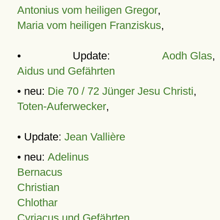
Antonius vom heiligen Gregor
,
Maria vom heiligen Franziskus
,
• Update:
Aodh Glas
,
Aidus und Gefährten
• neu:
Die 70 / 72 Jünger Jesu Christi
,
Toten-Auferwecker
,
• Update:
Jean Vallière
• neu:
Adelinus
Bernacus
Christian
Chlothar
Cyriacus und Gefährten