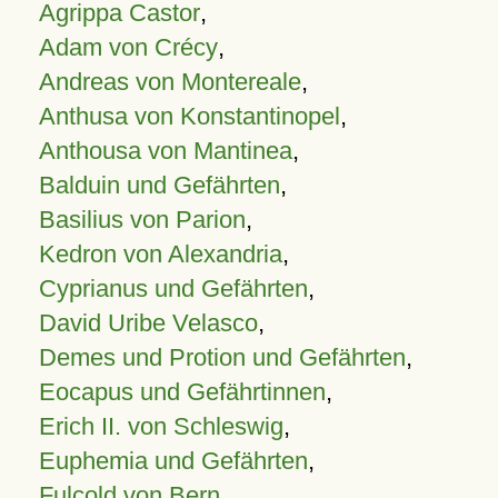
Agrippa Castor
,
Adam von Crécy
,
Andreas von Montereale
,
Anthusa von Konstantinopel
,
Anthousa von Mantinea
,
Balduin und Gefährten
,
Basilius von Parion
,
Kedron von Alexandria
,
Cyprianus und Gefährten
,
David Uribe Velasco
,
Demes und Protion und Gefährten
,
Eocapus und Gefährtinnen
,
Erich II. von Schleswig
,
Euphemia und Gefährten
,
Fulcold von Bern
,