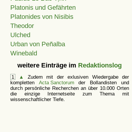
Platonis und Gefährten
Platonides von Nisibis
Theodor
Ulched
Urban von Peñalba
Winebald
weitere Einträge im
Redaktionslog
1
▲
Zudem mit der exlusiven Wiedergabe der
kompletten
Acta Sanctorum
der Bollandisten und
durch persönliche Recherchen an über 10.000 Orten
die einzige Internetseite zum Thema mit
wissenschaftlicher Tiefe.