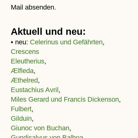
Mail absenden.
Aktuell und neu:
• neu:
Celerinus und Gefährten
,
Crescens
Eleutherius
,
Ælfleda
,
Æthelred
,
Eustachius Avril
,
Miles Gerard und Francis Dickenson
,
Fulbert
,
Gilduin
,
Giunoc von Buchan
,
Gundisalvus von Balboa
,