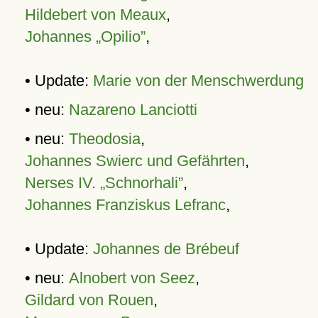
Hildebert von Meaux
,
Johannes „Opilio”
,
• Update:
Marie von der Menschwerdung
• neu:
Nazareno Lanciotti
• neu:
Theodosia
,
Johannes Swierc und Gefährten
,
Nerses IV. „Schnorhali”
,
Johannes Franziskus Lefranc
,
• Update:
Johannes de Brébeuf
• neu:
Alnobert von Seez
,
Gildard von Rouen
,