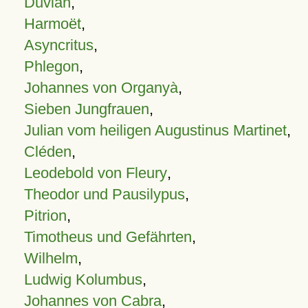
Duvian
,
Harmoët
,
Asyncritus
,
Phlegon
,
Johannes von Organyà
,
Sieben Jungfrauen
,
Julian vom heiligen Augustinus Martinet
,
Cléden
,
Leodebold von Fleury
,
Theodor und Pausilypus
,
Pitrion
,
Timotheus und Gefährten
,
Wilhelm
,
Ludwig Kolumbus
,
Johannes von Cabra
,