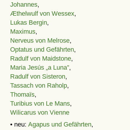
Johannes
,
Æthelwulf von Wessex
,
Lukas Bergin
,
Maximus
,
Nerveus von Melrose
,
Optatus und Gefährten
,
Radulf von Maidstone
,
Maria Jesús „a Luna”
,
Radulf von Sisteron
,
Tassach von Raholp
,
Thomaïs
,
Turibius von Le Mans
,
Wilicarus von Vienne
• neu:
Agapus und Gefährten
,