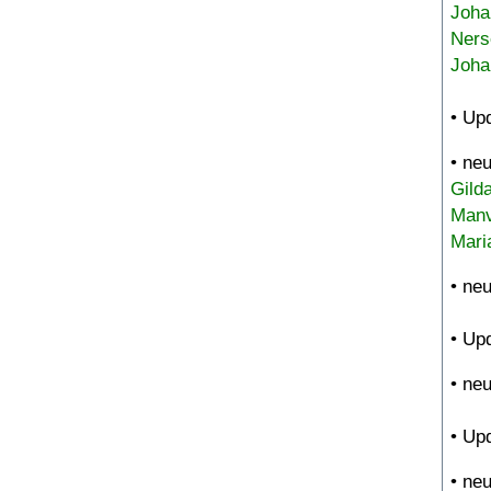
Joha
Ners
Joha
• Up
• ne
Gild
Manv
Mari
• ne
• Up
• ne
• Up
• ne