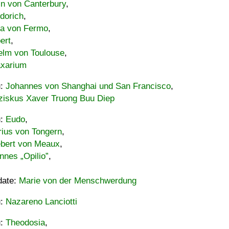
in von Canterbury
,
dorich
,
ia von Fermo
,
ert
,
elm von Toulouse
,
xarium
u:
Johannes von Shanghai und San Francisco
,
ziskus Xaver Truong Buu Diep
u:
Eudo
,
rius von Tongern
,
ebert von Meaux
,
nnes „Opilio”
,
date:
Marie von der Menschwerdung
u:
Nazareno Lanciotti
u:
Theodosia
,