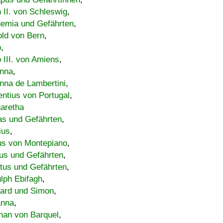
h II. von Schleswig
,
emia und Gefährten
,
old von Bern
,
o
,
 III. von Amiens
,
nna
,
nna de Lambertini
,
entius von Portugal
,
aretha
s und Gefährten
,
ius
,
us von Montepiano
,
us und Gefährten
,
tus und Gefährten
,
lph Ebifagh
,
ard und Simon
,
anna
,
han von Barquel
,