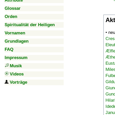
Attribute
Glossar
Orden
Akt
Spiritualität der Heiligen
• ne
Vornamen
Cres
Grundlagen
Eleu
FAQ
Ælfl
Æthe
Impressum
Eust
Musik
Mile
Videos
Fulb
Gild
Vorträge
Giun
Gund
Hilar
Ided
Janu