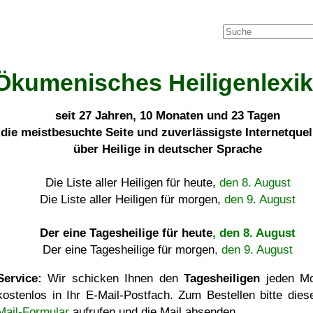
Ökumenisches Heiligenlexi
seit
27 Jahren, 10 Monaten und 23 Tagen
die meistbesuchte Seite und zuverlässigste Internetque
über Heilige in deutscher Sprache
Die Liste aller Heiligen für heute,
den 8. August
Die Liste aller Heiligen für morgen,
den 9. August
Der eine Tagesheilige für heute
, den 8. August
Der eine Tagesheilige für morgen
, den 9. August
Service:
Wir schicken Ihnen den
Tagesheiligen
jeden Mo
kostenlos in Ihr E-Mail-Postfach. Zum Bestellen bitte die
Mail-Formular
aufrufen und die Mail absenden.