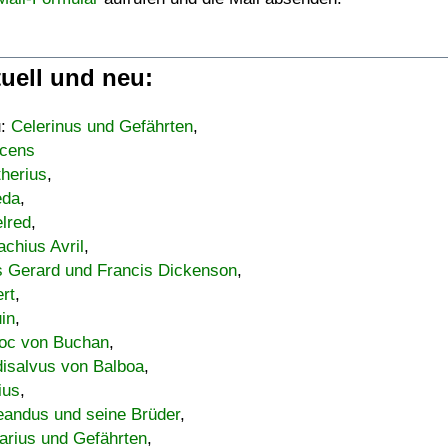
uell und neu:
u:
Celerinus und Gefährten
,
cens
therius
,
eda
,
lred
,
achius Avril
,
s Gerard und Francis Dickenson
,
ert
,
uin
,
oc von Buchan
,
isalvus von Balboa
,
ius
,
eandus und seine Brüder
,
arius und Gefährten
,