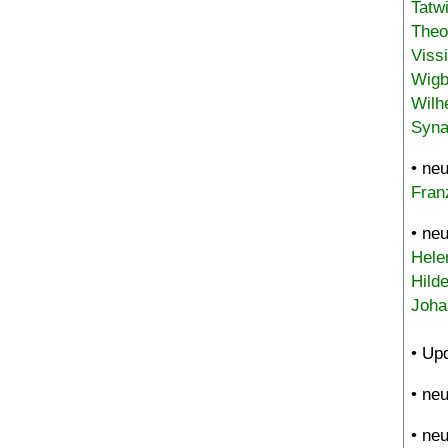
Tatw
Theo
Viss
Wigb
Wilh
Syna
• ne
Fran
• ne
Hele
Hild
Joha
• Up
• ne
• ne