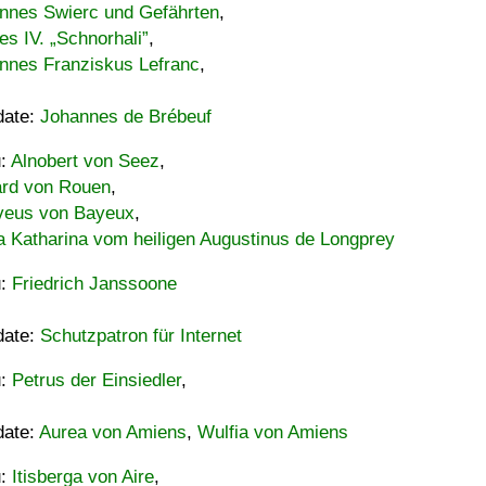
nnes Swierc und Gefährten
,
es IV. „Schnorhali”
,
nnes Franziskus Lefranc
,
date:
Johannes de Brébeuf
u:
Alnobert von Seez
,
ard von Rouen
,
eus von Bayeux
,
a Katharina vom heiligen Augustinus de Longprey
u:
Friedrich Janssoone
date:
Schutzpatron für Internet
u:
Petrus der Einsiedler
,
date:
Aurea von Amiens
,
Wulfia von Amiens
u:
Itisberga von Aire
,