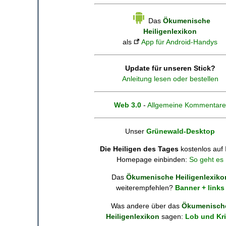
Das
Ökumenische
Heiligenlexikon
als
App für Android-Handys
Update für unseren Stick?
Anleitung lesen oder bestellen
Web 3.0
-
Allgemeine Kommentare
Unser
Grünewald-Desktop
Die Heiligen des Tages
kostenlos auf 
Homepage einbinden:
So geht es
Das
Ökumenische Heiligenlexiko
weiterempfehlen?
Banner + links
Was andere über das
Ökumenisch
Heiligenlexikon
sagen:
Lob und Kri