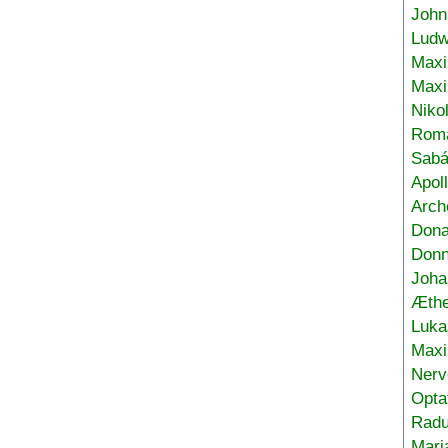
John
Ludw
Maxi
Max
Niko
Roma
Sabá
Apol
Arch
Don
Donn
Joha
Æthe
Luka
Max
Nerv
Opta
Radu
Mari