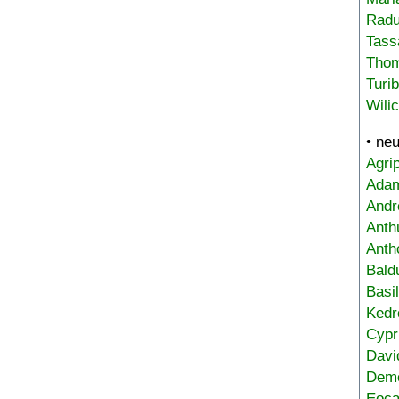
Radu
Tass
Tho
Turi
Wili
• ne
Agri
Adam
Andr
Anth
Anth
Bald
Basi
Kedr
Cypr
Davi
Deme
Eoca