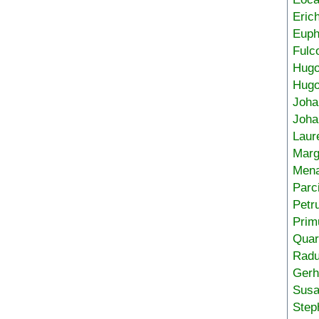
Eric
Euph
Fulc
Hug
Hugo
Joha
Joha
Laur
Marg
Mena
Parc
Petr
Prim
Quar
Radu
Gerh
Sus
Step