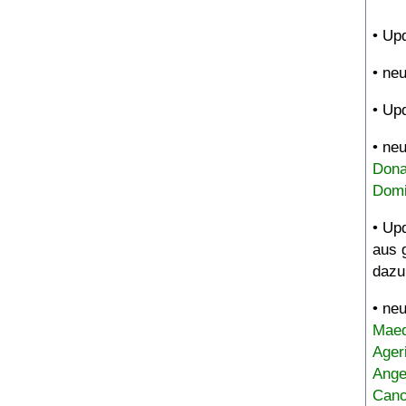
• Up
• ne
• Up
• ne
Dona
Domi
• Up
aus 
dazu
• ne
Maed
Ager
Ange
Canc