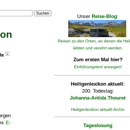
Suchen
Unser
Reise-Blog
:
kon
Reisen zu den Orten, an denen die Hei
lebten und verehrt werden.
lle
1
Zum ersten Mal hier?
Einführungstext anzeigen!
Heiligenlexikon aktuell:
200. Todestag:
Johanna-Antida Thouret
Heiligenlexikon aktuell-Archiv
rgen
ses
E-
Tageslosung