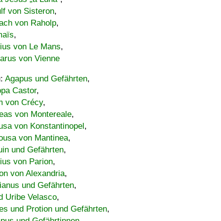
lf von Sisteron
,
ach von Raholp
,
maïs
,
bius von Le Mans
,
carus von Vienne
u:
Agapus und Gefährten
,
ppa Castor
,
 von Crécy
,
eas von Montereale
,
usa von Konstantinopel
,
ousa von Mantinea
,
uin und Gefährten
,
lius von Parion
,
on von Alexandria
,
ianus und Gefährten
,
d Uribe Velasco
,
s und Protion und Gefährten
,
pus und Gefährtinnen
,