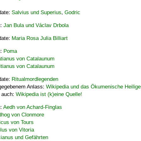
date:
Salvius und Superius
,
Godric
u:
Jan Bula und Václav Drbola
date:
Maria Rosa Julia Billiart
u:
Poma
tianus von Catalaunum
tianus von Catalaunum
date:
Ritualmordlegenden
gegebenem Anlass:
Wikipedia und das Ökumenische Heilige
 auch:
Wikipedia ist (k)eine Quelle!
u:
Aedh von Achard-Finglas
hog von Clonmore
icus von Tours
lus von Vitoria
ianus und Gefährten