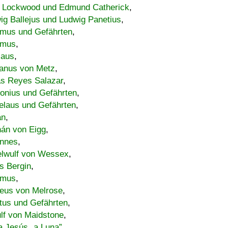
 Lockwood und Edmund Catherick
,
ig Ballejus und Ludwig Panetius
,
mus und Gefährten
,
imus
,
laus
,
nus von Metz
,
s Reyes Salazar
,
lonius und Gefährten
,
elaus und Gefährten
,
an
,
án von Eigg
,
nnes
,
lwulf von Wessex
,
s Bergin
,
imus
,
eus von Melrose
,
tus und Gefährten
,
lf von Maidstone
,
a Jesús „a Luna”
,