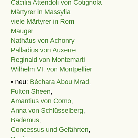
Cäcilia Attendoli von Cotignola
Märtyrer in Massylia
viele Märtyrer in Rom
Mauger
Nathäus von Achonry
Palladius von Auxerre
Reginald von Montemarti
Wilhelm VI. von Montpellier
• neu:
Béchara Abou Mrad
,
Fulton Sheen
,
Amantius von Como
,
Anna von Schlüsselberg
,
Bademus
,
Concessus und Gefährten
,