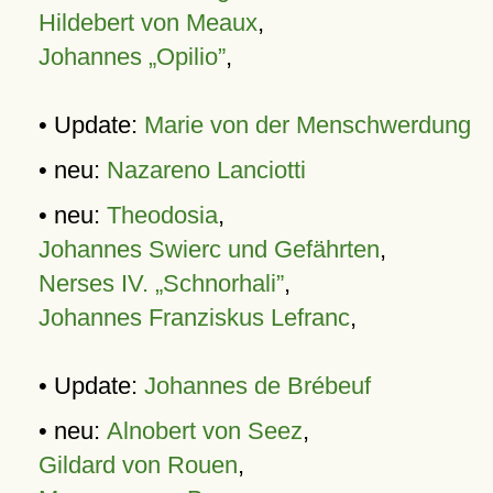
Hildebert von Meaux
,
Johannes „Opilio”
,
• Update:
Marie von der Menschwerdung
• neu:
Nazareno Lanciotti
• neu:
Theodosia
,
Johannes Swierc und Gefährten
,
Nerses IV. „Schnorhali”
,
Johannes Franziskus Lefranc
,
• Update:
Johannes de Brébeuf
• neu:
Alnobert von Seez
,
Gildard von Rouen
,