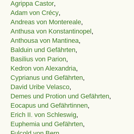
Agrippa Castor
,
Adam von Crécy
,
Andreas von Montereale
,
Anthusa von Konstantinopel
,
Anthousa von Mantinea
,
Balduin und Gefährten
,
Basilius von Parion
,
Kedron von Alexandria
,
Cyprianus und Gefährten
,
David Uribe Velasco
,
Demes und Protion und Gefährten
,
Eocapus und Gefährtinnen
,
Erich II. von Schleswig
,
Euphemia und Gefährten
,
Fulcold von Bern
,