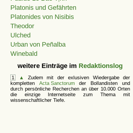
Platonis und Gefährten
Platonides von Nisibis
Theodor
Ulched
Urban von Peñalba
Winebald
weitere Einträge im
Redaktionslog
1
▲
Zudem mit der exlusiven Wiedergabe der
kompletten
Acta Sanctorum
der Bollandisten und
durch persönliche Recherchen an über 10.000 Orten
die einzige Internetseite zum Thema mit
wissenschaftlicher Tiefe.