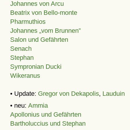
Johannes von Arcu
Beatrix von Bello-monte
Pharmuthios
Johannes
vom Brunnen
Salon und Gefährten
Senach
Stephan
Sympronian Ducki
Wikeranus
• Update:
Gregor von Dekapolis
,
Lauduin
• neu:
Ammia
Apollonius und Gefährten
Bartholuccius und Stephan