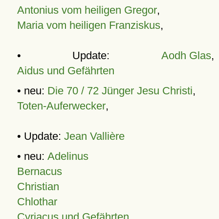
Antonius vom heiligen Gregor
,
Maria vom heiligen Franziskus
,
• Update:
Aodh Glas
,
Aidus und Gefährten
• neu:
Die 70 / 72 Jünger Jesu Christi
,
Toten-Auferwecker
,
• Update:
Jean Vallière
• neu:
Adelinus
Bernacus
Christian
Chlothar
Cyriacus und Gefährten