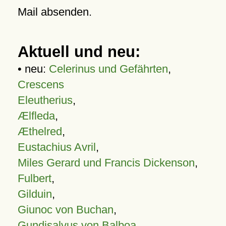
Mail absenden.
Aktuell und neu:
• neu:
Celerinus und Gefährten
,
Crescens
Eleutherius
,
Ælfleda
,
Æthelred
,
Eustachius Avril
,
Miles Gerard und Francis Dickenson
,
Fulbert
,
Gilduin
,
Giunoc von Buchan
,
Gundisalvus von Balboa
,