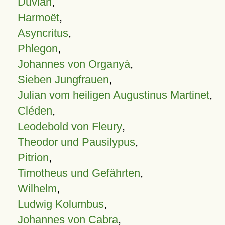
Duvian
,
Harmoët
,
Asyncritus
,
Phlegon
,
Johannes von Organyà
,
Sieben Jungfrauen
,
Julian vom heiligen Augustinus Martinet
,
Cléden
,
Leodebold von Fleury
,
Theodor und Pausilypus
,
Pitrion
,
Timotheus und Gefährten
,
Wilhelm
,
Ludwig Kolumbus
,
Johannes von Cabra
,