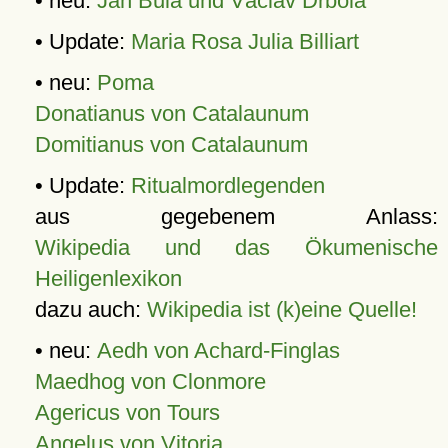
• neu:
Jan Bula und Václav Drbola
• Update:
Maria Rosa Julia Billiart
• neu:
Poma
Donatianus von Catalaunum
Domitianus von Catalaunum
• Update:
Ritualmordlegenden
aus gegebenem Anlass:
Wikipedia und das Ökumenische
Heiligenlexikon
dazu auch:
Wikipedia ist (k)eine Quelle!
• neu:
Aedh von Achard-Finglas
Maedhog von Clonmore
Agericus von Tours
Angelus von Vitoria