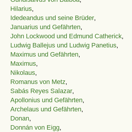
Hilarius
,
Idedeandus und seine Brüder
,
Januarius und Gefährten
,
John Lockwood und Edmund Catherick
,
Ludwig Ballejus und Ludwig Panetius
,
Maximus und Gefährten
,
Maximus
,
Nikolaus
,
Romanus von Metz
,
Sabás Reyes Salazar
,
Apollonius und Gefährten
,
Archelaus und Gefährten
,
Donan
,
Donnán von Eigg
,