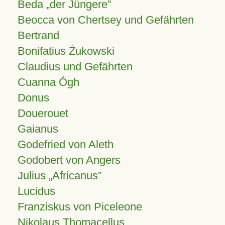
Beda „der Jüngere”
Beocca von Chertsey und Gefährten
Bertrand
Bonifatius Żukowski
Claudius und Gefährten
Cuanna Ógh
Donus
Douerouet
Gaianus
Godefried von Aleth
Godobert von Angers
Julius
Africanus
Lucidus
Franziskus von Piceleone
Nikolaus Thomacellus