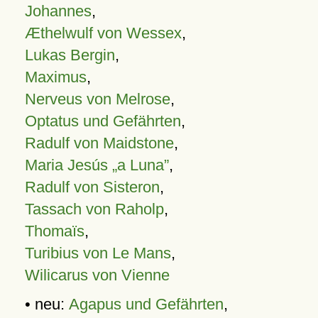
Johannes
,
Æthelwulf von Wessex
,
Lukas Bergin
,
Maximus
,
Nerveus von Melrose
,
Optatus und Gefährten
,
Radulf von Maidstone
,
Maria Jesús „a Luna”
,
Radulf von Sisteron
,
Tassach von Raholp
,
Thomaïs
,
Turibius von Le Mans
,
Wilicarus von Vienne
• neu:
Agapus und Gefährten
,