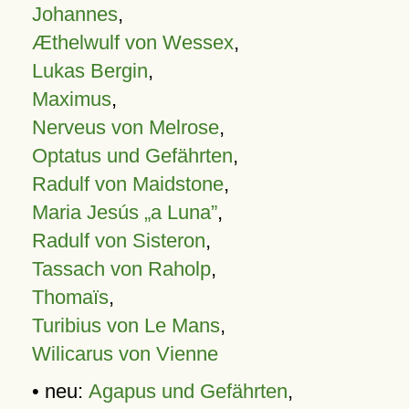
Johannes
,
Æthelwulf von Wessex
,
Lukas Bergin
,
Maximus
,
Nerveus von Melrose
,
Optatus und Gefährten
,
Radulf von Maidstone
,
Maria Jesús „a Luna”
,
Radulf von Sisteron
,
Tassach von Raholp
,
Thomaïs
,
Turibius von Le Mans
,
Wilicarus von Vienne
• neu:
Agapus und Gefährten
,