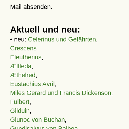
Mail absenden.
Aktuell und neu:
• neu:
Celerinus und Gefährten
,
Crescens
Eleutherius
,
Ælfleda
,
Æthelred
,
Eustachius Avril
,
Miles Gerard und Francis Dickenson
,
Fulbert
,
Gilduin
,
Giunoc von Buchan
,
Gundisalvus von Balboa
,