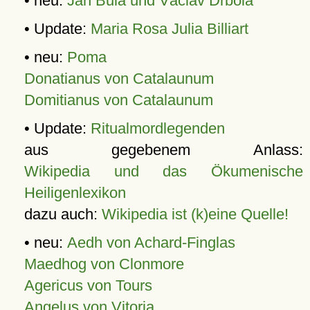
• neu:
Jan Bula und Václav Drbola
• Update:
Maria Rosa Julia Billiart
• neu:
Poma
Donatianus von Catalaunum
Domitianus von Catalaunum
• Update:
Ritualmordlegenden
aus gegebenem Anlass:
Wikipedia und das Ökumenische
Heiligenlexikon
dazu auch:
Wikipedia ist (k)eine Quelle!
• neu:
Aedh von Achard-Finglas
Maedhog von Clonmore
Agericus von Tours
Angelus von Vitoria