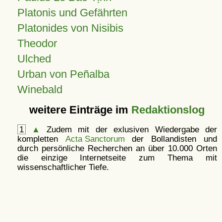
Platonis und Gefährten
Platonides von Nisibis
Theodor
Ulched
Urban von Peñalba
Winebald
weitere Einträge im
Redaktionslog
1
▲
Zudem mit der exlusiven Wiedergabe der
kompletten
Acta Sanctorum
der Bollandisten und
durch persönliche Recherchen an über 10.000 Orten
die einzige Internetseite zum Thema mit
wissenschaftlicher Tiefe.