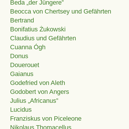
Beda „der Jüngere”
Beocca von Chertsey und Gefährten
Bertrand
Bonifatius Żukowski
Claudius und Gefährten
Cuanna Ógh
Donus
Douerouet
Gaianus
Godefried von Aleth
Godobert von Angers
Julius
Africanus
Lucidus
Franziskus von Piceleone
Nikolaus Thomacellus