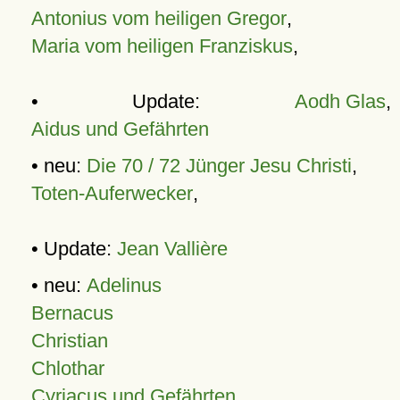
Antonius vom heiligen Gregor
,
Maria vom heiligen Franziskus
,
• Update:
Aodh Glas
,
Aidus und Gefährten
• neu:
Die 70 / 72 Jünger Jesu Christi
,
Toten-Auferwecker
,
• Update:
Jean Vallière
• neu:
Adelinus
Bernacus
Christian
Chlothar
Cyriacus und Gefährten