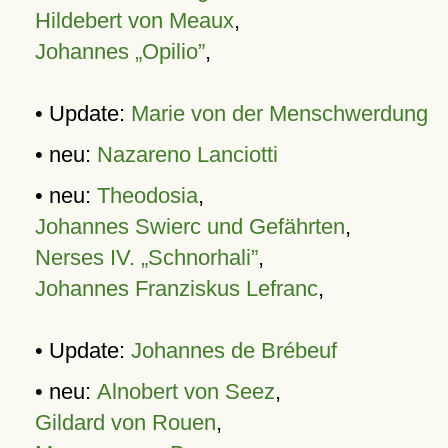
Hildebert von Meaux
,
Johannes „Opilio”
,
• Update:
Marie von der Menschwerdung
• neu:
Nazareno Lanciotti
• neu:
Theodosia
,
Johannes Swierc und Gefährten
,
Nerses IV. „Schnorhali”
,
Johannes Franziskus Lefranc
,
• Update:
Johannes de Brébeuf
• neu:
Alnobert von Seez
,
Gildard von Rouen
,