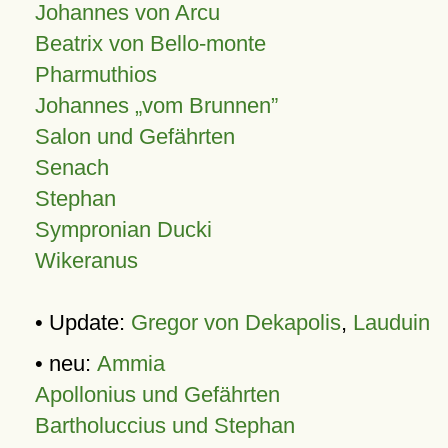
Johannes von Arcu
Beatrix von Bello-monte
Pharmuthios
Johannes
vom Brunnen
Salon und Gefährten
Senach
Stephan
Sympronian Ducki
Wikeranus
• Update:
Gregor von Dekapolis
,
Lauduin
• neu:
Ammia
Apollonius und Gefährten
Bartholuccius und Stephan