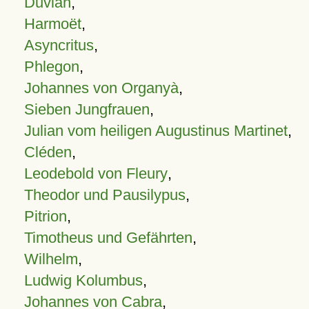
Duvian
,
Harmoët
,
Asyncritus
,
Phlegon
,
Johannes von Organyà
,
Sieben Jungfrauen
,
Julian vom heiligen Augustinus Martinet
,
Cléden
,
Leodebold von Fleury
,
Theodor und Pausilypus
,
Pitrion
,
Timotheus und Gefährten
,
Wilhelm
,
Ludwig Kolumbus
,
Johannes von Cabra
,