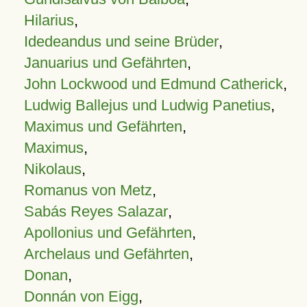
Hilarius
,
Idedeandus und seine Brüder
,
Januarius und Gefährten
,
John Lockwood und Edmund Catherick
,
Ludwig Ballejus und Ludwig Panetius
,
Maximus und Gefährten
,
Maximus
,
Nikolaus
,
Romanus von Metz
,
Sabás Reyes Salazar
,
Apollonius und Gefährten
,
Archelaus und Gefährten
,
Donan
,
Donnán von Eigg
,