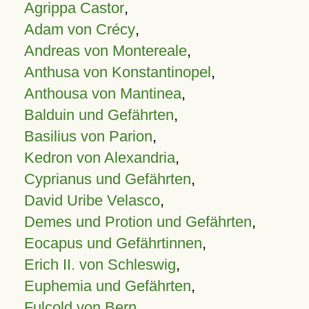
Agrippa Castor
,
Adam von Crécy
,
Andreas von Montereale
,
Anthusa von Konstantinopel
,
Anthousa von Mantinea
,
Balduin und Gefährten
,
Basilius von Parion
,
Kedron von Alexandria
,
Cyprianus und Gefährten
,
David Uribe Velasco
,
Demes und Protion und Gefährten
,
Eocapus und Gefährtinnen
,
Erich II. von Schleswig
,
Euphemia und Gefährten
,
Fulcold von Bern
,