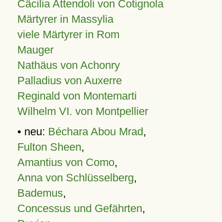
Cäcilia Attendoli von Cotignola
Märtyrer in Massylia
viele Märtyrer in Rom
Mauger
Nathäus von Achonry
Palladius von Auxerre
Reginald von Montemarti
Wilhelm VI. von Montpellier
• neu:
Béchara Abou Mrad
,
Fulton Sheen
,
Amantius von Como
,
Anna von Schlüsselberg
,
Bademus
,
Concessus und Gefährten
,